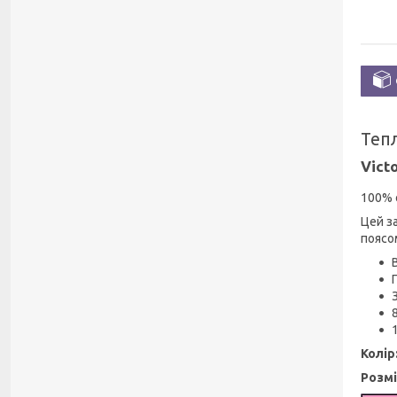
Тепл
Victo
100% 
Цей з
поясом
Колір
Розмі