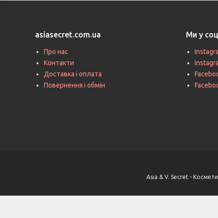
asiasecret.com.ua
Ми у со
Про нас
Instagr
Контакти
Instag
Доставка і оплата
Faceboo
Повернення і обмін
Facebo