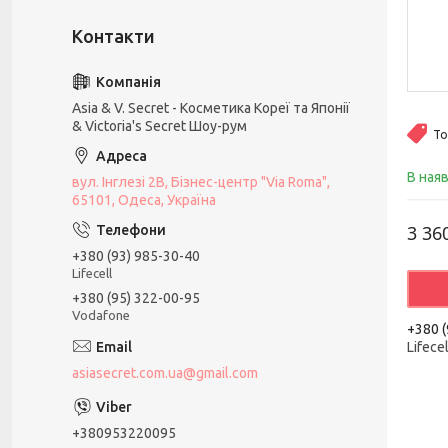
Asia & V. Secret - Косметика Кореї та Японії
& Victoria's Secret Шоу-рум
То
В ная
вул. Інглезі 2В, Бізнес-центр "Via Roma",
65101, Одеса, Україна
3 36
+380 (93) 985-30-40
Lifecell
+380 (95) 322-00-95
Vodafone
+380 (
Lifecel
asiasecret.com.ua@gmail.com
+380953220095