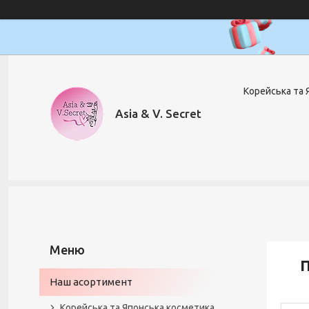
Корейська та 
Asia & V. Secret
П
Наш асортимент
Корейська та Японська косметика