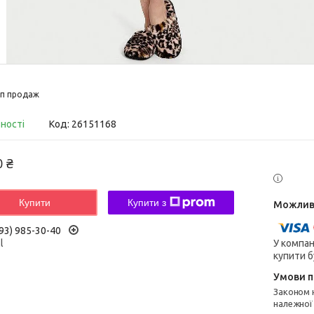
п продаж
вності
Код:
26151168
0 ₴
Купити
Купити з
93) 985-30-40
У компан
l
купити б
Законом не передбачено повернення та обмін даного товару
належної