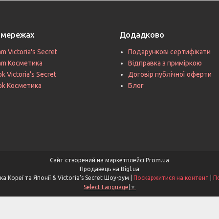
цмережах
Додадково
am Victoria's Secret
Подарункові сертифікати
ram Косметика
Відправка з приміркою
k Victoria's Secret
Договір публічної оферти
ok Косметика
Блог
Сайт створений на маркетплейсі
Prom.ua
Продавець на Bigl.ua
Asia & V. Secret - Косметика Кореї та Японії & Victoria's Secret Шоу-рум |
Поскаржитися на контент
|
П
Select Language
▼