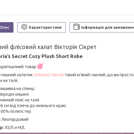
Опис
Характеристики
Інформація для замовлен
ий флісовий халат Вікторія Сікрет
ria’s Secret Cozy Plush Short Robe
оригіналний товар
атишний халатик
Victoria's Secret
такий м'який і милий, що ви просто
 на талії.
Вишивка на спинці
Передні кишені
Знімний пояс на талії
86 см від плеча до нижнього краю
100% полиэстер
:
Леопардовий
р:
XS/S и M/L