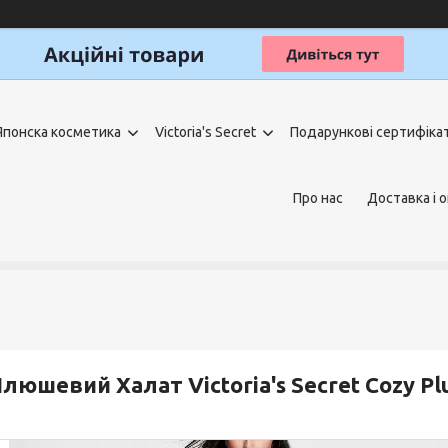
Японска косметика
Victoria's Secret
Подарункові сертифіка
Про нас
Доставка і 
люшевий Халат Victoria's Secret Cozy P