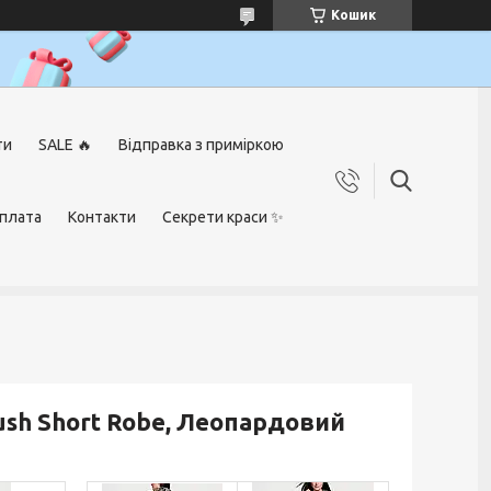
Кошик
ти
SALE 🔥
Відправка з приміркою
оплата
Контакти
Секрети краси ✨
lush Short Robe, Леопардовий