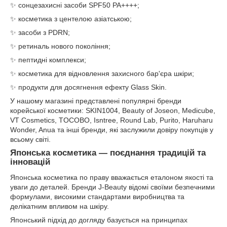
✨ сонцезахисні засоби SPF50 PA++++;
✨ косметика з центелою азіатською;
✨ засоби з PDRN;
✨ ретиналь нового покоління;
✨ пептидні комплекси;
✨ косметика для відновлення захисного бар'єра шкіри;
✨ продукти для досягнення ефекту Glass Skin.
У нашому магазині представлені популярні бренди
корейської косметики: SKIN1004, Beauty of Joseon, Medicube,
VT Cosmetics, TOCOBO, Isntree, Round Lab, Purito, Haruharu
Wonder, Anua та інші бренди, які заслужили довіру покупців у
всьому світі.
Японська косметика — поєднання традицій та
інновацій
Японська косметика по праву вважається еталоном якості та
уваги до деталей. Бренди J-Beauty відомі своїми безпечними
формулами, високими стандартами виробництва та
делікатним впливом на шкіру.
Японський підхід до догляду базується на принципах