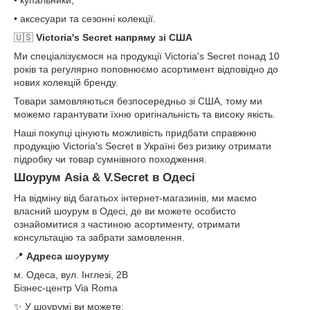
• аксесуари та сезонні колекції.
🇺🇸
Victoria's Secret напряму зі США
Ми спеціалізуємося на продукції Victoria's Secret понад 10
років та регулярно поповнюємо асортимент відповідно до
нових колекцій бренду.
Товари замовляються безпосередньо зі США, тому ми
можемо гарантувати їхню оригінальність та високу якість.
Наші покупці цінують можливість придбати справжню
продукцію Victoria's Secret в Україні без ризику отримати
підробку чи товар сумнівного походження.
Шоурум Asia & V.Secret в Одесі
На відміну від багатьох інтернет-магазинів, ми маємо
власний шоурум в Одесі, де ви можете особисто
ознайомитися з частиною асортименту, отримати
консультацію та забрати замовлення.
📍
Адреса шоуруму
м. Одеса, вул. Інглезі, 2В
Бізнес-центр Via Roma
✨ У шоурумі ви можете: