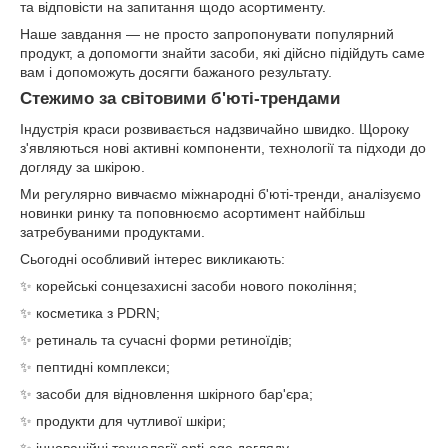
та відповісти на запитання щодо асортименту.
Наше завдання — не просто запропонувати популярний
продукт, а допомогти знайти засоби, які дійсно підійдуть саме
вам і допоможуть досягти бажаного результату.
Стежимо за світовими б'юті-трендами
Індустрія краси розвивається надзвичайно швидко. Щороку
з'являються нові активні компоненти, технології та підходи до
догляду за шкірою.
Ми регулярно вивчаємо міжнародні б'юті-тренди, аналізуємо
новинки ринку та поповнюємо асортимент найбільш
затребуваними продуктами.
Сьогодні особливий інтерес викликають:
✨ корейські сонцезахисні засоби нового покоління;
✨ косметика з PDRN;
✨ ретиналь та сучасні форми ретиноїдів;
✨ пептидні комплекси;
✨ засоби для відновлення шкірного бар'єра;
✨ продукти для чутливої шкіри;
✨ інноваційні технології anti-age догляду.