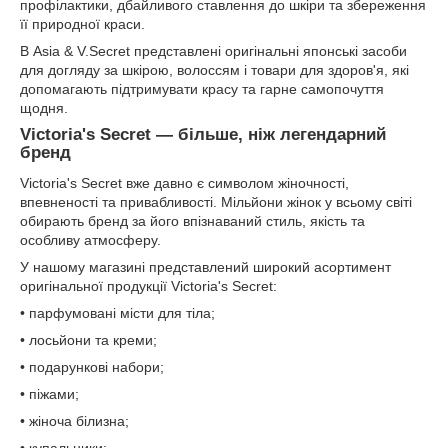
профілактики, дбайливого ставлення до шкіри та збереження
її природної краси.
В Asia & V.Secret представлені оригінальні японські засоби
для догляду за шкірою, волоссям і товари для здоров'я, які
допомагають підтримувати красу та гарне самопочуття
щодня.
Victoria's Secret — більше, ніж легендарний
бренд
Victoria's Secret вже давно є символом жіночності,
впевненості та привабливості. Мільйони жінок у всьому світі
обирають бренд за його впізнаваний стиль, якість та
особливу атмосферу.
У нашому магазині представлений широкий асортимент
оригінальної продукції Victoria's Secret:
• парфумовані місти для тіла;
• лосьйони та креми;
• подарункові набори;
• піжами;
• жіноча білизна;
• купальники;