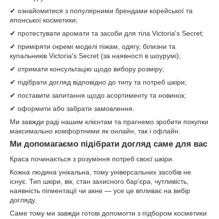
✔ ознайомитися з популярними брендами корейської та
японської косметики;
✔ протестувати аромати та засоби для тіла Victoria's Secret;
✔ приміряти окремі моделі піжам, одягу, білизни та
купальників Victoria's Secret (за наявності в шоурумі);
✔ отримати консультацію щодо вибору розміру;
✔ підібрати догляд відповідно до типу та потреб шкіри;
✔ поставити запитання щодо асортименту та новинок;
✔ оформити або забрати замовлення.
Ми завжди раді нашим клієнтам та прагнемо зробити покупки
максимально комфортними як онлайн, так і офлайн.
Ми допомагаємо підібрати догляд саме для вас
Краса починається з розуміння потреб своєї шкіри.
Кожна людина унікальна, тому універсальних засобів не
існує. Тип шкіри, вік, стан захисного бар'єра, чутливість,
наявність пігментації чи акне — усе це впливає на вибір
догляду.
Саме тому ми завжди готові допомогти з підбором косметики