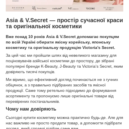
Asia & V.Secret — простір сучасної краси
та оригінальної косметики
Вже понад 10 років Asia & V.Secret допомагає покупцям
по всій Україні обирати якісну корейську, японську
косметику та оригінальну продукцію Victoria's Secret.
За цей час ми пройшли шлях від невеликого магазину для
поціновувачів азійської косметики до простору, де зібрані
популярні бренди K-Beauty, J-Beauty та Victoria's Secret, яким
довіряють тисячі покупців.
Ми віримо, що ефективний догляд починається не з гучних
обіцянок, а з правильно підібраних засобів та якісної
продукції. Саме тому ретельно підходимо до формування
асортименту та пропонуємо лише оригінальні товари від
перевірених постачальників.
Чому нам довіряють
Сьогодні купити косметику можна практично будь-де. Але для
нас важливо не просто продати товар, а допомогти підібрати
догляд, який справді підійде саме вам.