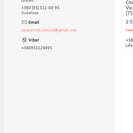
Lifecell
Сп
Vic
+380 (95) 322-00-95
(75
Vodafone
2 5
asiasecret.com.ua@gmail.com
Нем
+38
Life
+380953220095