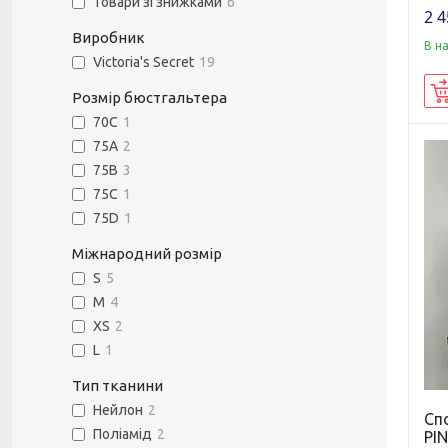
Товари зі знижками
6
2 4
Виробник
В н
Victoria's Secret
19
Розмір бюстгальтера
70C
1
75A
2
75B
3
75C
1
75D
1
Міжнародний розмір
S
5
M
4
XS
2
L
1
Тип тканини
Нейлон
2
Спо
Поліамід
2
PIN