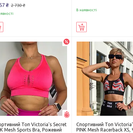
57 ₴
2 730 ₴
В наявності
аявності
Купити
Купити
–5%
Залишився 1 день
ртивний Топ Victoria's Secret
Спортивний Топ Victoria'
K Mesh Sports Bra, Рожевий
PINK Mesh Racerback XS,