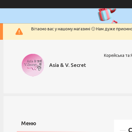
Вітаємо вас у нашому магазині 🙂 Нам дуже приємн
Корейська та 
Asia & V. Secret
С