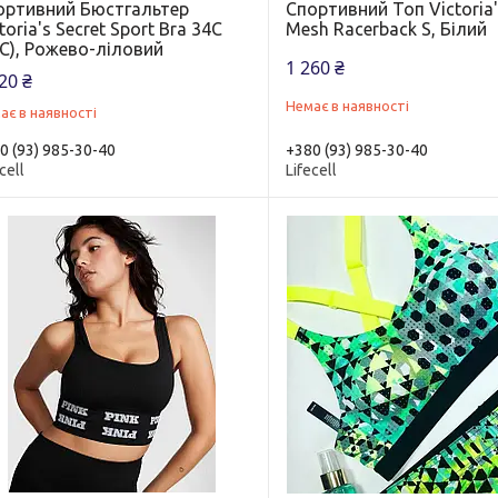
ортивний Бюстгальтер
Спортивний Топ Victoria'
toria's Secret Sport Bra 34С
Mesh Racerback S, Білий
С), Рожево-ліловий
1 260 ₴
20 ₴
Немає в наявності
ає в наявності
0 (93) 985-30-40
+380 (93) 985-30-40
cell
Lifecell