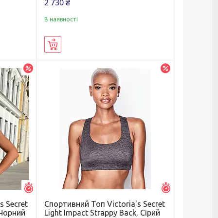
2 730 ₴
В наявності
Купити
–5%
–5%
Залишився 1 день
Залишився 1 д
s Secret
Спортивний Топ Victoria's Secret
 Чорний
Light Impact Strappy Back, Сірий