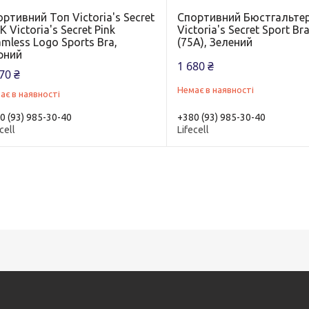
ртивний Топ Victoria's Secret
Спортивний Бюстгальте
K Victoria's Secret Pink
Victoria's Secret Sport Br
mless Logo Sports Bra,
(75A), Зелений
рний
1 680 ₴
70 ₴
Немає в наявності
ає в наявності
0 (93) 985-30-40
+380 (93) 985-30-40
cell
Lifecell