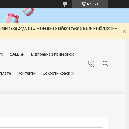
Кошик
риймаються 24/7. Наш менеджер зв'яжеться з вами найближчим
ти
SALE 🔥
Відправка з приміркою
оплата
Контакти
Секрети краси ✨