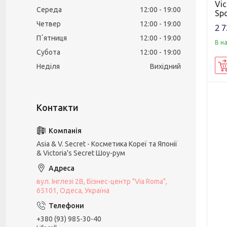
Vic
Середа
12:00
19:00
Spo
Четвер
12:00
19:00
2 7
Пʼятниця
12:00
19:00
В н
Субота
12:00
19:00
Неділя
Вихідний
Asia & V. Secret - Косметика Кореї та Японії
& Victoria's Secret Шоу-рум
вул. Інглезі 2В, Бізнес-центр "Via Roma",
65101, Одеса, Україна
+380 (93) 985-30-40