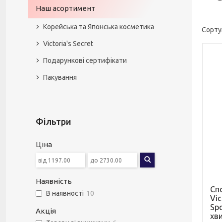
Наш асортимент
Корейська та Японська косметика
Victoria's Secret
Подарункові сертифікати
Пакування
Фільтри
Ціна
Наявність
Сп
В наявності
10
Vic
Spo
Акція
хв