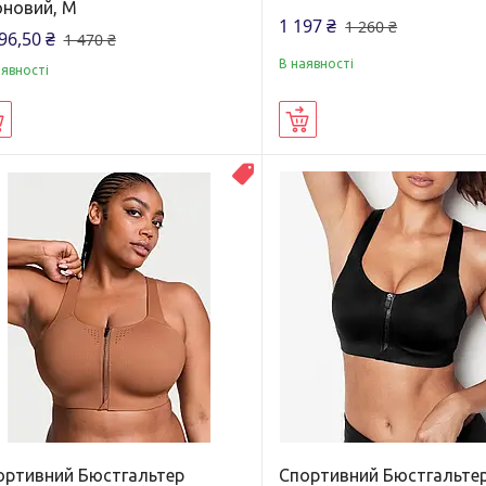
оновий, М
1 197 ₴
1 260 ₴
96,50 ₴
1 470 ₴
В наявності
аявності
Купити
Купити
Новинка
ортивний Бюстгальтер
Спортивний Бюстгальте