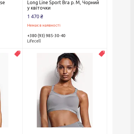
ose
Long Line Sport Bra р. М, Чорний
у квіточки
1 470 ₴
Немає в наявності
+380 (93) 985-30-40
Lifecell
Топ продаж
Новинка