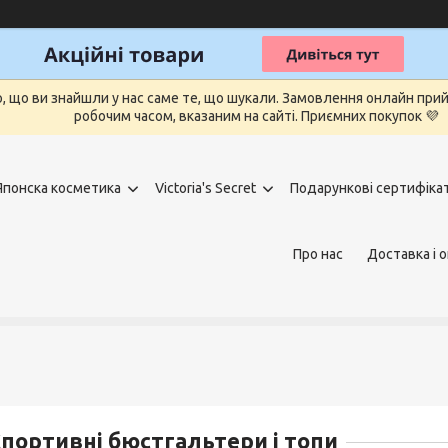
о, що ви знайшли у нас саме те, що шукали. Замовлення онлайн п
робочим часом, вказаним на сайті. Приємних покупок 💜
Японска косметика
Victoria's Secret
Подарункові сертифіка
Про нас
Доставка і 
портивні бюстгальтери і топи