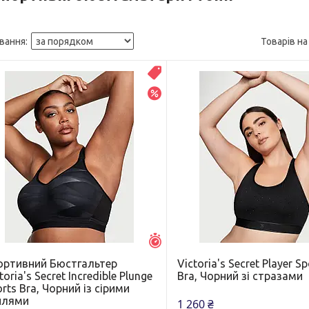
Новинка
–10%
Залишився 1 день
ортивний Бюстгальтер
Victoria's Secret Player Sp
toria's Secret Incredible Plunge
Bra, Чорний зі стразами
rts Bra, Чорний із сірими
илями
1 260 ₴