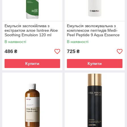
Емульсія заспокійлива з
Емульсія зволожувальна з
екстрактом алое Isntree Aloe
комплексом пептидів Medi-
Soothing Emulsion 120 ml
Peel Peptide 9 Aqua Essence
Emulsion 250 ml
В наявності
В наявності
486
725
₴
₴
Купити
Купити