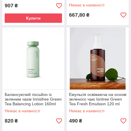
907
Немає в наявності
₴
667,80
₴
Купити
Балансуючий лосьйон із
Емульсія освіжаюча на основі
зеленим чаєм Innisfree Green
зеленого чаю Isntree Green
Tea Balancing Lotion 160ml
Tea Fresh Emulsion 120 ml
Немає в наявності
Немає в наявності
820
490
₴
₴