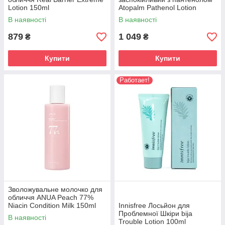
Lotion 150ml
Atopalm Pathenol Lotion
180ml
В наявності
В наявності
879
1 049
₴
₴
Купити
Купити
Работает!
Зволожувальне молочко для
обличчя ANUA Peach 77%
Niacin Condition Milk 150ml
Innisfree Лосьйон для
(Термін придатності: до
Проблемної Шкіри bija
В наявності
30.10.2026)
Trouble Lotion 100ml