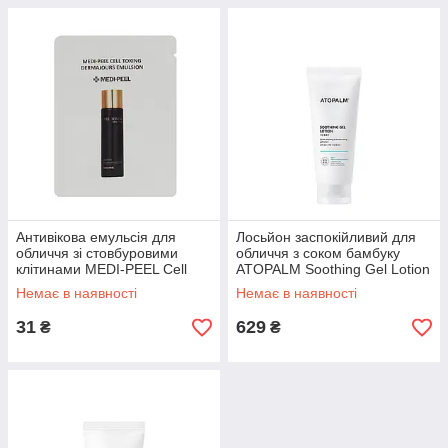
Антивікова емульсія для
Лосьйон заспокійливий для
обличчя зі стовбуровими
обличчя з соком бамбуку
клітинами MEDI-PEEL Cell
ATOPALM Soothing Gel Lotion
Toxing Dermajours Emulsion
120 ml
Немає в наявності
Немає в наявності
1.5ml
31
629
₴
₴