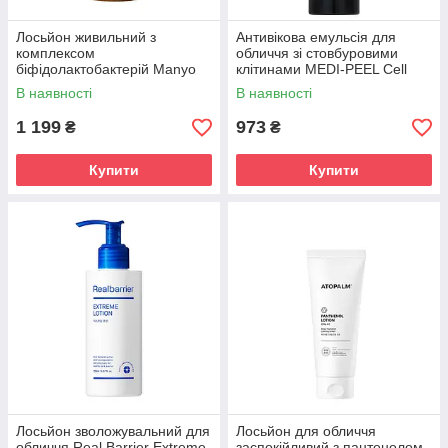
Лосьйон живильний з
Антивікова емульсія для
комплексом
обличчя зі стовбуровими
біфідолактобактерій Manyo
клітинами MEDI-PEEL Cell
Bifida Biome Ampoule Lotion
Toxing Dermajours Emulsion
В наявності
В наявності
300 ml
150ml
1 199
973
₴
₴
Купити
Купити
Лосьйон зволожувальний для
Лосьйон для обличчя
обличчя Real Barrier Extreme
заспокійливий з пантенолом