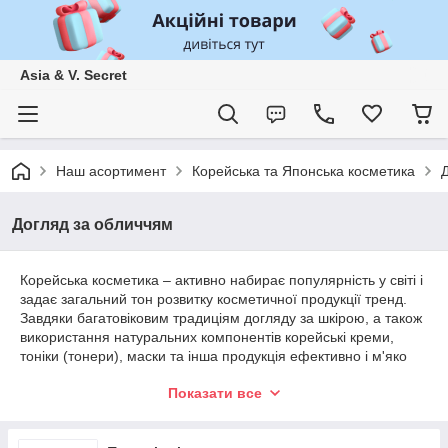
Asia & V. Secret
Наш асортимент
Корейська та Японська косметика
Догляд за обличчям
Корейська косметика – активно набирає популярність у світі і
задає загальний тон розвитку косметичної продукції тренд.
Завдяки багатовіковим традиціям догляду за шкірою, а також
використання натуральних компонентів корейські креми,
тоніки (тонери), маски та інша продукція ефективно і м'яко
впливають на шкірні покриви обличчя. Представлені тільки
Показати все
найкращі бренди корейської косметики – Missha, A'pieu,
Etude House, Innisfree, Tony Moly, Scinic та інші. А так само
відома японська марка Hada Labo.