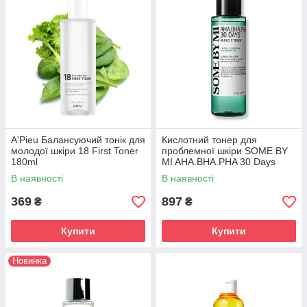
A'Pieu Балансуючий тонік для
Кислотний тонер для
молодої шкіри 18 First Toner
проблемної шкіри SOME BY
180ml
MI AHA.BHA.PHA 30 Days
Miracle Toner 150ml
В наявності
В наявності
369
897
₴
₴
Купити
Купити
Новинка