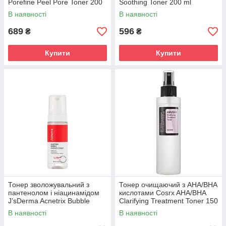
Porefine Peel Pore Toner 200
Soothing Toner 200 ml
ml
В наявності
В наявності
689
596
₴
₴
Купити
Купити
Тонер зволожувальний з
Тонер очищаючий з AHA/BHA
пантенолом і ніацинамідом
кислотами Cosrx AHA/BHA
J’sDerma Acnetrix Bubble
Clarifying Treatment Toner 150
Essence Toner 150 ml
ml
В наявності
В наявності