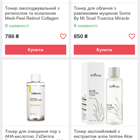
Тонер омолоджувальний з
Тонер для обличчя з
ретинолом та колагеном
равликовим муцином Some
Medi-Peel Retinol Collagen
By Mi Snail Truecica Miracle
Lifting Toner 150 ml
Repair Toner 135 ml
В наявності
В наявності
786
850
₴
₴
Купити
Купити
Тонер для очищення пор з
Тонер заспокійливий з
AHA кислотою J’sDerma
екстрактом алое Isntree Aloe