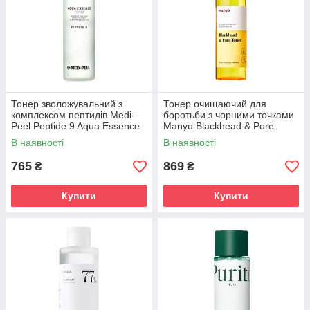
Тонер зволожувальний з
Тонер очищаючий для
комплексом пептидів Medi-
боротьби з чорними точками
Peel Peptide 9 Aqua Essence
Manyo Blackhead & Pore
Toner 250 ml
Toner 210 ml
В наявності
В наявності
765
869
₴
₴
Купити
Купити