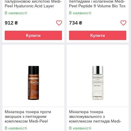
гіалуроновою кислотою Medi-
пептидами і колагеном Medi-
Peel Hyaluronic Acid Layer
Peel Peptide 9 Volume Bio Tox
Mooltox Toner 300 ml
Toner 250 ml
В наявності
В наявності
912
734
₴
₴
Купити
Купити
Мініатюра тонера проти
Мініатюра тонера
зморшок з пептидним
зволожувального з
комплексом Medi-Peel
комплексом пептидів Medi-
Peptide Tox-Bor Toner 30 ml
Peel Peptide 9 Aqua Essence
В наявності
В наявності
Toner 30 ml