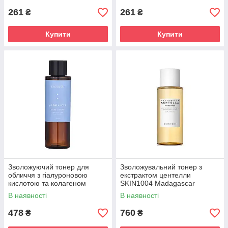
261
261
₴
₴
Купити
Купити
Зволожуючий тонер для
Зволожувальний тонер з
обличчя з гіалуроновою
екстрактом центелли
кислотою та колагеном
SKIN1004 Madagascar
Neos:lab Toner pH Balancer
Centella Toning Toner 210ml
В наявності
В наявності
Core Support 150ml
478
760
₴
₴