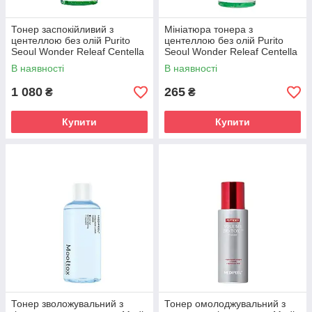
Тонер заспокійливий з
Мініатюра тонера з
центеллою без олій Purito
центеллою без олій Purito
Seoul Wonder Releaf Centella
Seoul Wonder Releaf Centella
Toner Unscented 200 ml
Unscented Toner 30 ml
В наявності
В наявності
1 080
265
₴
₴
Купити
Купити
Тонер зволожувальний з
Тонер омолоджувальний з