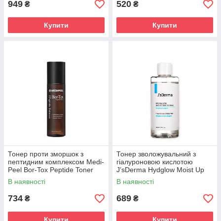
949
520
₴
₴
Купити
Купити
Тонер проти зморшок з
Тонер зволожувальний з
пептидним комплексом Medi-
гіалуроновою кислотою
Peel Bor-Tox Peptide Toner
J’sDerma Hydglow Moist Up
180 ml
Toner 200 ml
В наявності
В наявності
734
689
₴
₴
Купити
Купити