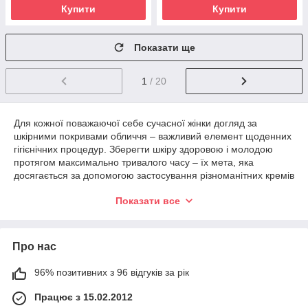
Купити
Купити
Показати ще
1
/ 20
Для кожної поважаючої себе сучасної жінки догляд за
шкірними покривами обличчя – важливий елемент щоденних
гігієнічних процедур. Зберегти шкіру здоровою і молодою
протягом максимально тривалого часу – їх мета, яка
досягається за допомогою застосування різноманітних кремів
та іншої косметики для обличчя.
Показати все
Серед безлічі косметичної продукції, яка сьогодні
представлена на вітчизняному ринку, окреме почесне місце
займає корейська косметика для особи. Походять з «країни
Про нас
ранкової свіжості» кошти мають безліч шанувальників,
встигли переконатися в їх вираженому позитивному ефекті.
96% позитивних з 96 відгуків за рік
Переконайтеся в ньому, і Ви! Для цього достатньо замовити
корейську косметику в нашому магазині.
Працює з 15.02.2012