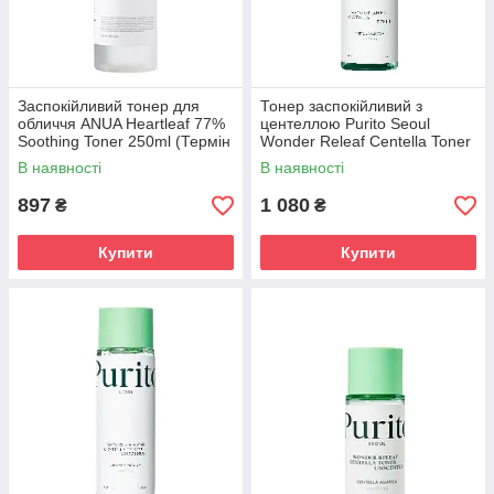
Заспокійливий тонер для
Тонер заспокійливий з
обличчя ANUA Heartleaf 77%
центеллою Purito Seoul
Soothing Toner 250ml (Термін
Wonder Releaf Centella Toner
придатності: до 11.06.2026)
200 ml
В наявності
В наявності
897
1 080
₴
₴
Купити
Купити