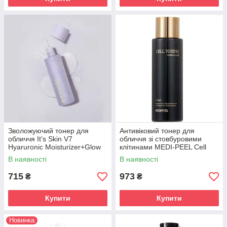
Зволожуючий тонер для
Антивіковий тонер для
обличчя It's Skin V7
обличчя зі стовбуровими
Hyaruronic Moisturizer+Glow
клітинами MEDI-PEEL Cell
Toner150 ml
Toxing Dermajours Toner
В наявності
В наявності
250ml
715
973
₴
₴
Купити
Купити
Новинка