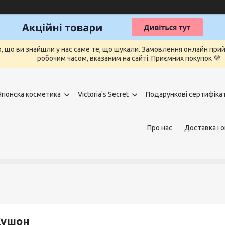
о, що ви знайшли у нас саме те, що шукали. Замовлення онлайн п
робочим часом, вказаним на сайті. Приємних покупок 💜
Японска косметика
Victoria's Secret
Подарункові сертифіка
Про нас
Доставка і 
Кушон