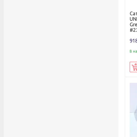
Са
UNL
Gre
#2
918
В н