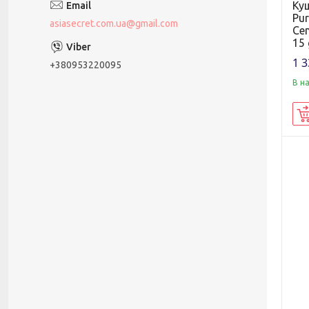
Ку
Pur
asiasecret.com.ua@gmail.com
Cen
15 
1 3
+380953220095
В н