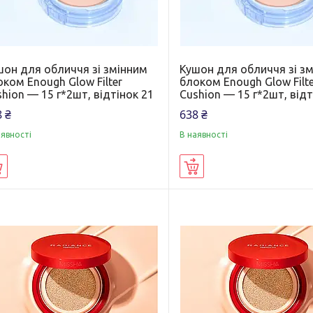
шон для обличчя зі змінним
Кушон для обличчя зі з
ком Enough Glow Filter
блоком Enough Glow Filt
hion — 15 г*2шт, відтінок 21
Cushion — 15 г*2шт, відт
 ₴
638 ₴
аявності
В наявності
Купити
Купити