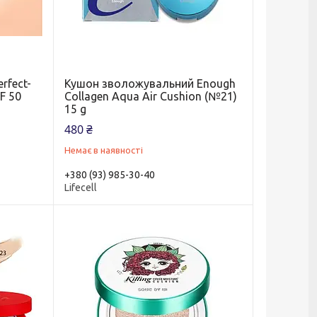
rfect-
Кушон зволожувальний Enough
F 50
Collagen Aqua Air Cushion (№21)
15 g
480 ₴
Немає в наявності
+380 (93) 985-30-40
Lifecell