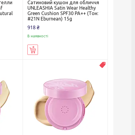
телли
Сатиновий кушон для обличчя
af
UNLEASHIA Satin Wear Healthy
utural
Green Cushion SPF30 PA++ (Тон:
#21N Eburnean) 15g
918 ₴
В наявності
Купити
Новинка