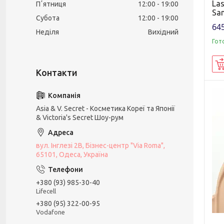
Las
Пʼятниця
12:00
19:00
San
Субота
12:00
19:00
645
Неділя
Вихідний
Гот
Asia & V. Secret - Косметика Кореї та Японії
& Victoria's Secret Шоу-рум
вул. Інглезі 2В, Бізнес-центр "Via Roma",
65101, Одеса, Україна
+380 (93) 985-30-40
Lifecell
+380 (95) 322-00-95
Vodafone