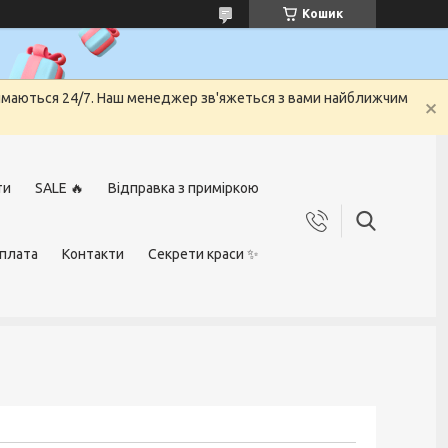
Кошик
риймаються 24/7. Наш менеджер зв'яжеться з вами найближчим
ти
SALE 🔥
Відправка з приміркою
оплата
Контакти
Секрети краси ✨