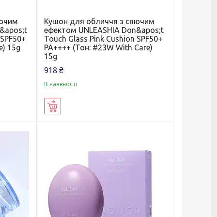
яючим
Кушон для обличчя з сяючим
&apos;t
ефектом UNLEASHIA Don&apos;t
 SPF50+
Touch Glass Pink Cushion SPF50+
e) 15g
PA++++ (Тон: #23W With Care)
15g
918 ₴
В наявності
Купити