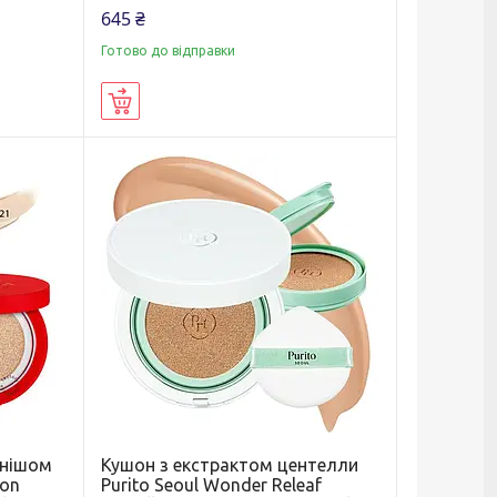
645 ₴
Готово до відправки
Купити
інішом
Кушон з екстрактом центелли
ion
Purito Seoul Wonder Releaf