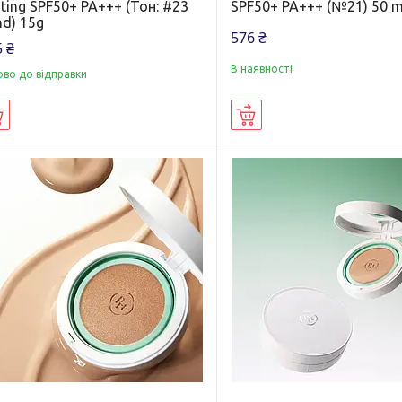
ting SPF50+ PA+++ (Тон: #23
SPF50+ PA+++ (№21) 50 m
d) 15g
576 ₴
 ₴
В наявності
ово до відправки
Купити
Купити