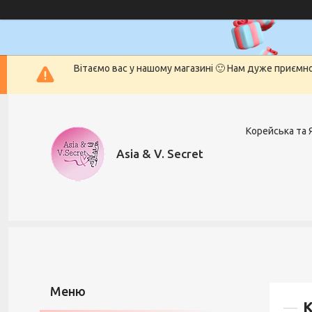
Вітаємо вас у нашому магазині 🙂 Нам дуже приємн
Корейська та 
Asia & V. Secret