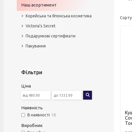
Наш асортимент
Корейська та Японська косметика
Victoria's Secret
Подарункові сертифікати
Пакування
Фільтри
Ціна
Наявність
Ку
В наявності
18
Cov
То
Виробник