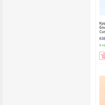
Ку
бло
Cus
638
В н