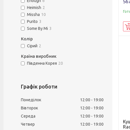
567
Enough
6
Heimish
2
Гот
Missha
10
Purito
3
Some By Mi
3
Колір
Сірий
2
Країна виробник
Південна Корея
20
Графік роботи
Понеділок
12:00
19:00
Вівторок
12:00
19:00
Середа
12:00
19:00
Ку
Четвер
12:00
19:00
Rad