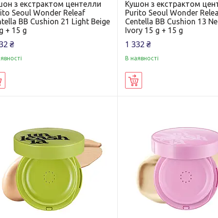
шон з екстрактом центелли
Кушон з екстрактом цен
ito Seoul Wonder Releaf
Purito Seoul Wonder Rele
tella BB Cushion 21 Light Beige
Centella BB Cushion 13 Ne
g + 15 g
Ivory 15 g + 15 g
32 ₴
1 332 ₴
аявності
В наявності
Купити
Купити