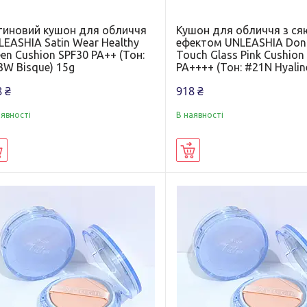
тиновий кушон для обличчя
Кушон для обличчя з с
EASHIA Satin Wear Healthy
ефектом UNLEASHIA Don
en Cushion SPF30 PA++ (Тон:
Touch Glass Pink Cushion
3W Bisque) 15g
PA++++ (Тон: #21N Hyalin
 ₴
918 ₴
аявності
В наявності
Купити
Купити