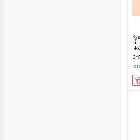
Куш
Fit
No2
645
Гот