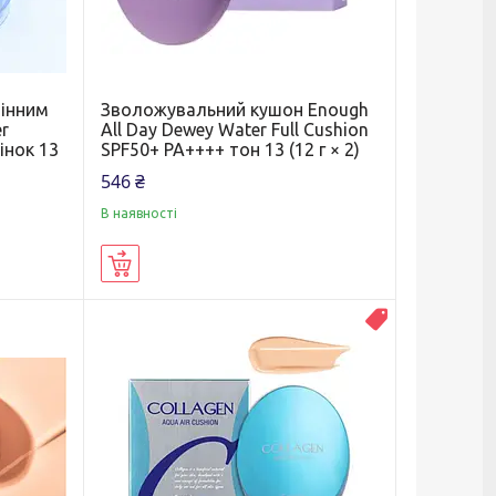
мінним
Зволожувальний кушон Enough
er
All Day Dewey Water Full Cushion
інок 13
SPF50+ PA++++ тон 13 (12 г × 2)
546 ₴
В наявності
Купити
Топ продаж