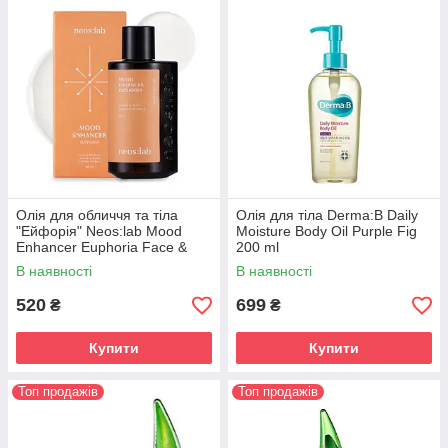
Олія для обличчя та тіла
Олія для тіла Derma:B Daily
"Ейфорія" Neos:lab Mood
Moisture Body Oil Purple Fig
Enhancer Euphoria Face &
200 ml
Body Oil 80ml
В наявності
В наявності
520
699
₴
₴
Купити
Купити
Топ продажів
Топ продажів