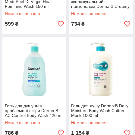
Medi-Peel Dr.Virgin Heal
зволожувальний з
Feminine Wash 150 ml
пантенолом Derma:B Creamy
Touch Body Wash 400 ml
Немає в наявності
Немає в наявності
599
734
₴
₴
Гель для душу для
Гель для душу Derma:B Daily
проблемної шкіри Derma:B
Moisture Body Wash Cotton
AC Control Body Wash 420 ml
Musk 1000 ml
Немає в наявності
Немає в наявності
786
1 154
₴
₴