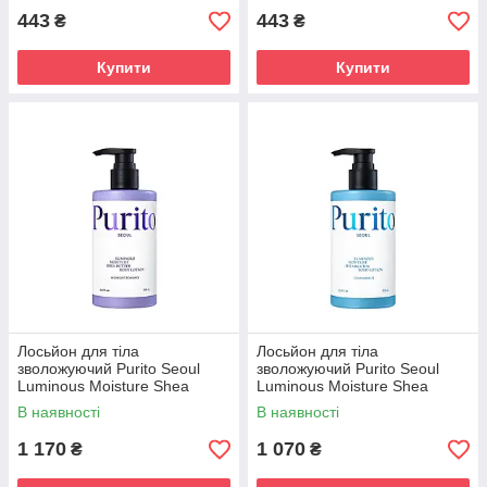
443
443
₴
₴
Купити
Купити
Лосьйон для тіла
Лосьйон для тіла
зволожуючий Purito Seoul
зволожуючий Purito Seoul
Luminous Moisture Shea
Luminous Moisture Shea
Butter Body Lotion Midnight
Butter Body Lotion Ocean
В наявності
В наявності
300ml
Breeze 300ml
1 170
1 070
₴
₴