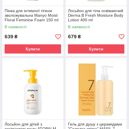
Пінка для інтимної гігієни
Лосьйон для тіла освіжаючий
зволожувальна Manyo Moist
Derma:B Fresh Moisture Body
Floral Feminine Foam 150 ml
Lotion 400 ml
В наявності
В наявності
639
679
₴
₴
Купити
Купити
Лосьйон для дітей з
Гель для душу з церамідами
екстрактом меду ATOPALM
"Солодка квітка" MASIL 7