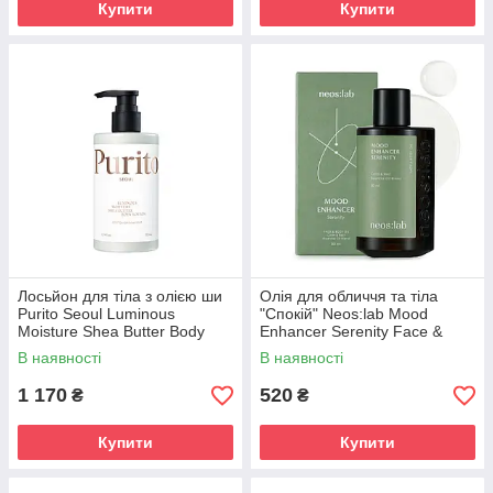
Купити
Купити
Лосьйон для тіла з олією ши
Олія для обличчя та тіла
Purito Seoul Luminous
"Спокій" Neos:lab Mood
Moisture Shea Butter Body
Enhancer Serenity Face &
Lotion Cotton 300ml
Body Oil 80ml
В наявності
В наявності
1 170
520
₴
₴
Купити
Купити