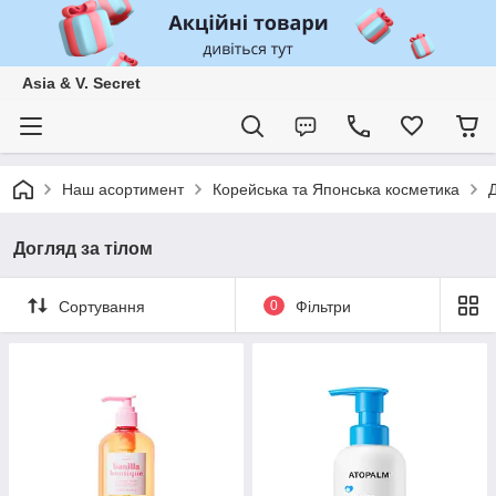
Asia & V. Secret
Наш асортимент
Корейська та Японська косметика
Д
Догляд за тілом
Сортування
0
Фільтри