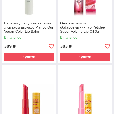
Бальзам для губ веганський
Олія з ефектом
зі смаком авокадо Manyo Our
об&apos;ємних губ Petitfee
Vegan Color Lip Balm –
Super Volume Lip Oil 3g
Avocado 3.7 g
В наявності
В наявності
389
383
₴
₴
Купити
Купити