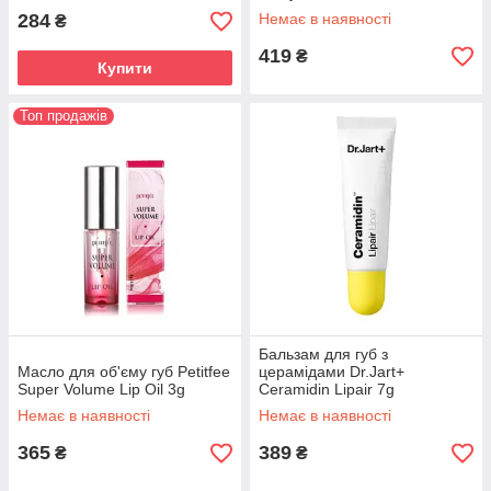
Lip Balm 4 g
284
Немає в наявності
₴
419
₴
Купити
Топ продажів
Бальзам для губ з
Масло для об'єму губ Petitfee
церамідами Dr.Jart+
Super Volume Lip Oil 3g
Ceramidin Lipair 7g
Немає в наявності
Немає в наявності
365
389
₴
₴