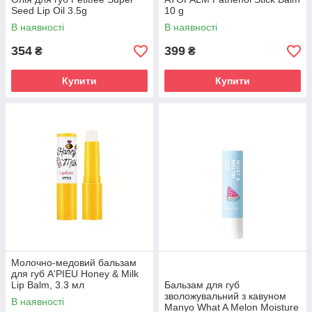
Seed Lip Oil 3.5g
10 g
В наявності
В наявності
354
399
₴
₴
Купити
Купити
Молочно-медовий бальзам
для губ A'PIEU Honey & Milk
Lip Balm, 3.3 мл
Бальзам для губ
зволожувальний з кавуном
В наявності
Manyo What A Melon Moisture