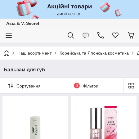
Asia & V. Secret
Наш асортимент
Корейська та Японська косметика
Д
Бальзам для губ
Сортування
0
Фільтри