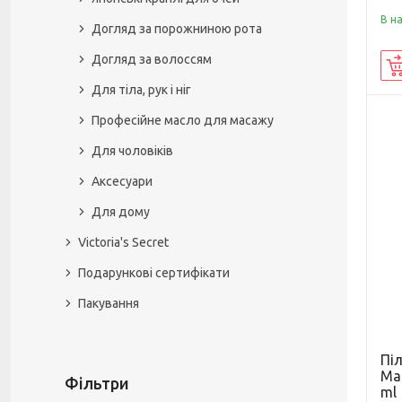
В н
Догляд за порожниною рота
Догляд за волоссям
Для тіла, рук і ніг
Професійне масло для масажу
Для чоловіків
Аксесуари
Для дому
Victoria's Secret
Подарункові сертифікати
Пакування
Піл
Man
Фільтри
ml