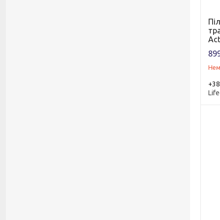
Піл
тр
Act
899
Нем
+38
Life