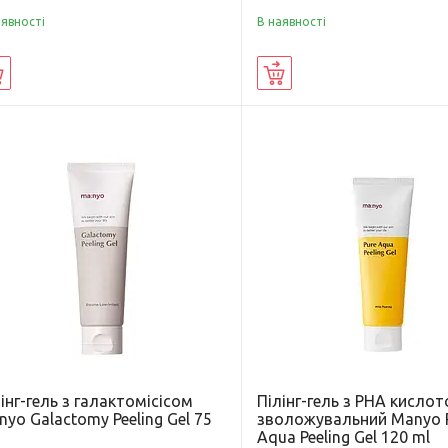
аявності
В наявності
Купити
Купити
інг-гель з галактомісісом
Пілінг-гель з PHA кисло
yo Galactomy Peeling Gel 75
зволожувальний Manyo 
Aqua Peeling Gel 120 ml