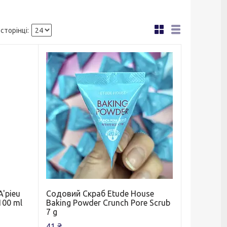
A'pieu
Содовий Скраб Etude House
 100 ml
Baking Powder Crunch Pore Scrub
7 g
41 ₴