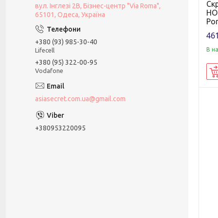
Ск
вул. Інглезі 2В, Бізнес-центр "Via Roma",
HO
65101, Одеса, Україна
Por
461
+380 (93) 985-30-40
В н
Lifecell
+380 (95) 322-00-95
Vodafone
asiasecret.com.ua@gmail.com
+380953220095