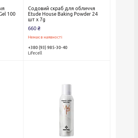
чя
Содовий скраб для обличчя
Gel 100
Etude House Baking Powder 24
шт х 7g
660 ₴
Немає в наявності
+380 (93) 985-30-40
Lifecell