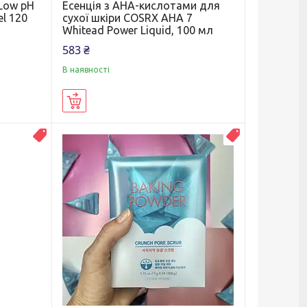
 Low pH
Есенція з AHA-кислотами для
el 120
сухої шкіри COSRX AHA 7
Whitead Power Liquid, 100 мл
583 ₴
В наявності
Купити
Новинка
Топ продаж