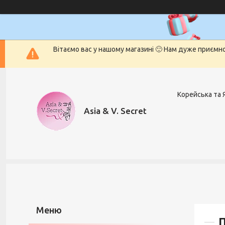
Вітаємо вас у нашому магазині 🙂 Нам дуже приємн
Корейська та 
Asia & V. Secret
П