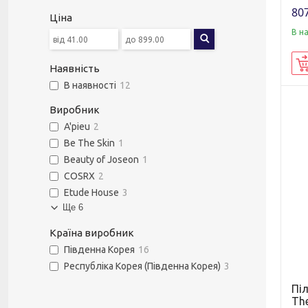
807
Ціна
В н
Наявність
В наявності
12
Виробник
A'pieu
2
Be The Skin
1
Beauty of Joseon
1
COSRX
2
Etude House
3
Ще 6
Країна виробник
Південна Корея
16
Республіка Корея (Південна Корея)
3
Піл
The