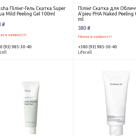
sha Пілінг-Гель Скатка Super
Пілінг Cкатка для Облич
a Mild Peeling Gel 100ml
A'pieu PHA Naked Peeling 
ml
 ₴
380 ₴
ає в наявності
Немає в наявності
0 (93) 985-30-40
+380 (93) 985-30-40
cell
Lifecell