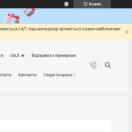
Кошик
риймаються 24/7. Наш менеджер зв'яжеться з вами найближчим
ти
SALE 🔥
Відправка з приміркою
оплата
Контакти
Секрети краси ✨