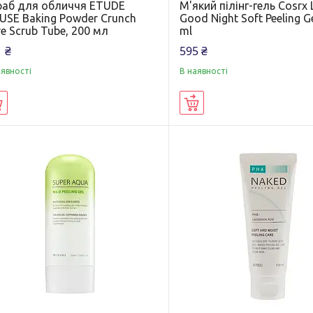
раб для обличчя ETUDE
М'який пілінг-гель Cosrx
USE Baking Powder Crunch
Good Night Soft Peeling G
e Scrub Tube, 200 мл
ml
 ₴
595 ₴
аявності
В наявності
Купити
Купити