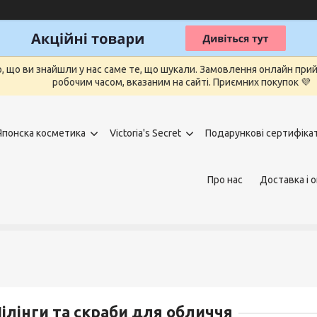
о, що ви знайшли у нас саме те, що шукали. Замовлення онлайн п
робочим часом, вказаним на сайті. Приємних покупок 💜
Японска косметика
Victoria's Secret
Подарункові сертифіка
Про нас
Доставка і 
ілінги та скраби для обличчя