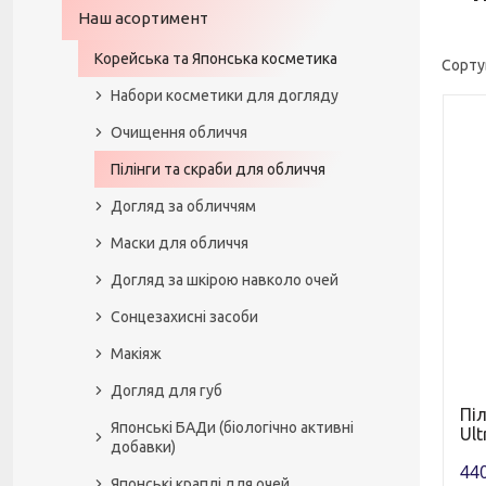
Наш асортимент
Корейська та Японська косметика
Набори косметики для догляду
Очищення обличчя
Пілінги та скраби для обличчя
Догляд за обличчям
Маски для обличчя
Догляд за шкірою навколо очей
Сонцезахисні засоби
Макіяж
Догляд для губ
Піл
Японські БАДи (біологічно активні
Ult
добавки)
440
Японські краплі для очей