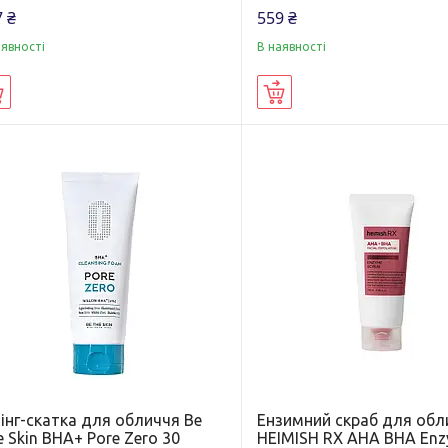
 ₴
559 ₴
аявності
В наявності
Купити
Купити
інг-скатка для обличчя Be
Ензимний скраб для обл
 Skin BHA+ Pore Zero 30
HEIMISH RX AHA BHA En