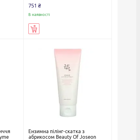
751 ₴
В наявності
Купити
иччя
Ензимна пілінг-скатка з
zyme
абрикосом Beauty Of Joseon