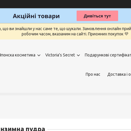
о, що ви знайшли у нас саме те, що шукали. Замовлення онлайн п
робочим часом, вказаним на сайті. Приємних покупок 💜
Японска косметика
Victoria's Secret
Подарункові сертифіка
Про нас
Доставка і 
нзимна пудра