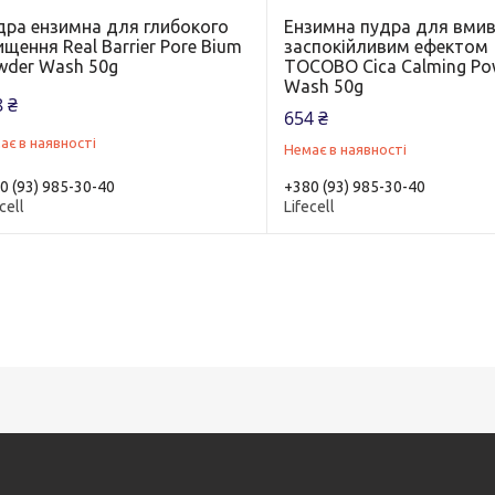
дра ензимна для глибокого
Ензимна пудра для вмив
щення Real Barrier Pore Bium
заспокійливим ефектом
wder Wash 50g
TOCOBO Cica Calming Po
Wash 50g
 ₴
654 ₴
ає в наявності
Немає в наявності
0 (93) 985-30-40
+380 (93) 985-30-40
cell
Lifecell