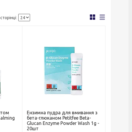
ктом
Ензимна пудра для вмивання з
Calming
бета-глюканом Petitfee Beta-
Glucan Enzyme Powder Wash 1g -
20шт