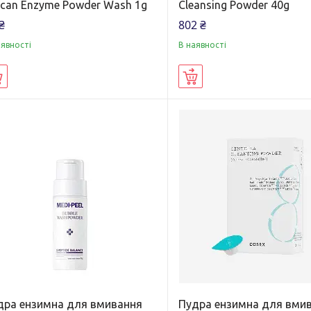
ucan Enzyme Powder Wash 1g
Cleansing Powder 40g
₴
802 ₴
аявності
В наявності
Купити
Купити
дра ензимна для вмивання
Пудра ензимна для вмив