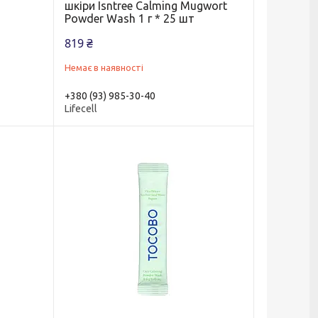
H
шкіри Isntree Calming Mugwort
r
Powder Wash 1 г * 25 шт
819 ₴
Немає в наявності
+380 (93) 985-30-40
Lifecell