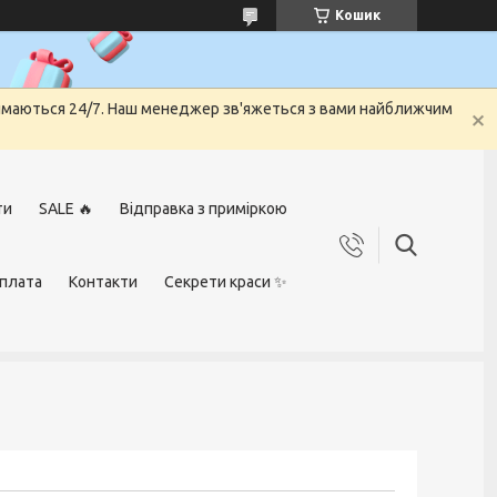
Кошик
риймаються 24/7. Наш менеджер зв'яжеться з вами найближчим
ти
SALE 🔥
Відправка з приміркою
оплата
Контакти
Секрети краси ✨