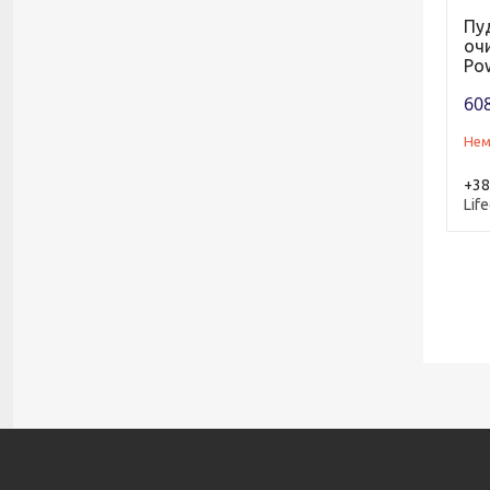
Пу
очи
Po
608
Нем
+38
Life