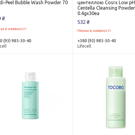
i-Peel Bubble Wash Powder 70
центеллою Cosrx Low p
Centella Cleansing Powde
0.4gx30ea
 ₴
532 ₴
ає в наявності
Немає в наявності
0 (93) 985-30-40
+380 (93) 985-30-40
cell
Lifecell