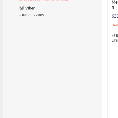
Med
g
+380953220095
639
Нем
+38
Life