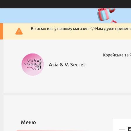
Вітаємо вас у нашому магазині 🙂 Нам дуже приємн
Корейська та 
Asia & V. Secret
Е