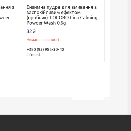
ання з
Ензимна пудра для вмивання з
заспокійливим ефектом
wder
(пробник) TOCOBO Cica Calming
Powder Wash 0.6g
32 ₴
Немає в наявності
+380 (93) 985-30-40
Lifecell