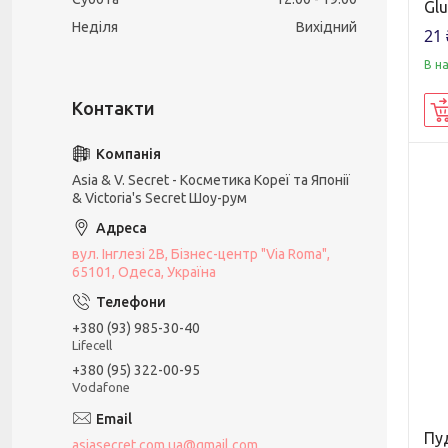
Gl
Неділя
Вихідний
21 
В н
Asia & V. Secret - Косметика Кореї та Японії
& Victoria's Secret Шоу-рум
вул. Інглезі 2В, Бізнес-центр "Via Roma",
65101, Одеса, Україна
+380 (93) 985-30-40
Lifecell
+380 (95) 322-00-95
Vodafone
Пу
asiasecret.com.ua@gmail.com