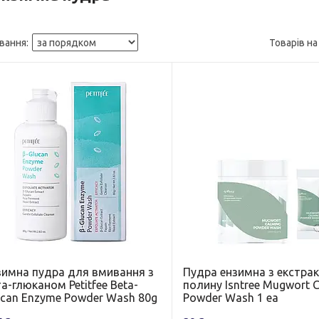
зимна пудра для вмивання з
Пудра ензимна з екстра
а-глюканом Petitfee Beta-
полину Isntree Mugwort 
ucan Enzyme Powder Wash 80g
Powder Wash 1 ea