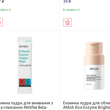
 ₴
39 ₴
аявності
В наявності
Купити
Купити
зимна пудра для вмивання з
Ензимна пудра для обл
а-глюканом Petitfee Beta-
ANUA Rice Enzyme Bright