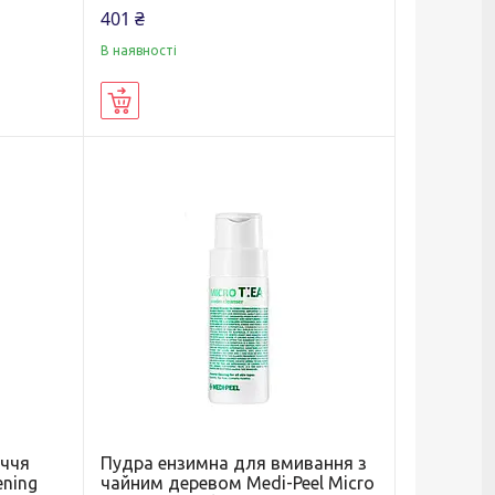
401 ₴
В наявності
Купити
иччя
Пудра ензимна для вмивання з
ening
чайним деревом Medi-Peel Micro