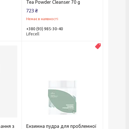
Tea Powder Cleanser 70 g
723 ₴
Немає в наявності
+380 (93) 985-30-40
Lifecell
Топ продаж
ання з
Ензимна пудра для проблемної