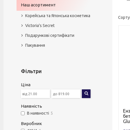
Наш асортимент
Корейська та Японська косметика
Victoria's Secret
Подарункові сертифікати
Пакування
Фільтри
Ціна
Наявність
Ен
В наявності
5
бет
Gl
Виробник