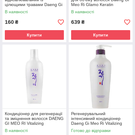
цілющими травами Daeng Gi
Meo Ri Glamo Keratin
Meo Ri Vitalizing Treatment 50
Treatment 400ml
В наявності
В наявності
ml
160
639
₴
₴
Купити
Купити
Кондиціонер для регенерації
Регенерувальний
та зміцнення волосся DAENG
інтенсивний кондиціонер
GI MEO RI Vitalizing
Daeng Gi Meo Ri Vitalizing
Treatment, 145 мл
Treatment 500 ml
В наявності
Готово до відправки