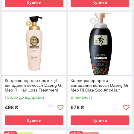
Купити
Купити
Кондиціонер для протекції
Кондиціонер проти
випадання волосся Daeng Gi
випадання волосся Daeng Gi
Meo Ri Hair Loss Treatment
Meo Ri Dlae Soo Anti-Hair
For All Hair Types, 400ml
Loss Treatment 400 ml
Готово до відправки
В наявності
498
678
₴
₴
Купити
Купити
–10%
–10%