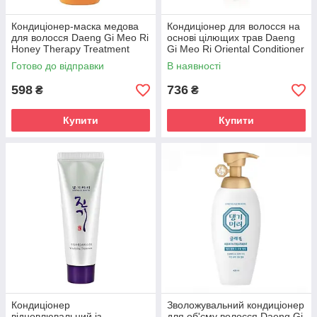
Кондиціонер-маска медова
Кондиціонер для волосся на
для волосся Daeng Gi Meo Ri
основі цілющих трав Daeng
Honey Therapy Treatment
Gi Meo Ri Oriental Conditioner
500ml
500 ml
Готово до відправки
В наявності
598
736
₴
₴
Купити
Купити
Кондиціонер
Зволожувальний кондиціонер
відновлювальний із
для об'єму волосся Daeng Gi