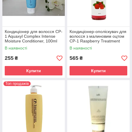
Кондиціонер для волосся CP-
Кондиціонер-ополіскувач для
1 Aquaxyl Complex Intense
волосся з малиновим оцтом
Moisture Conditioner, 100ml
CP-1 Raspberry Treatment
Vinegar, 500 мл
В наявності
В наявності
255
565
₴
₴
Купити
Купити
Топ продажів