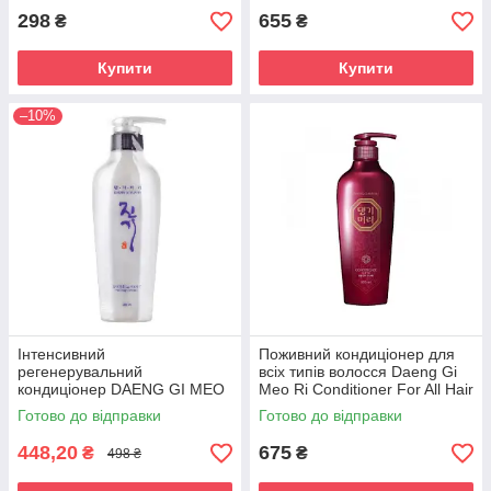
298
655
₴
₴
Купити
Купити
–10%
Інтенсивний
Поживний кондиціонер для
регенерувальний
всіх типів волосся Daeng Gi
кондиціонер DAENG GI MEO
Meo Ri Conditioner For All Hair
RI Vitalizing Treatment, 300
Types, 500 ml
Готово до відправки
Готово до відправки
мл
448,20
675
₴
₴
498 ₴