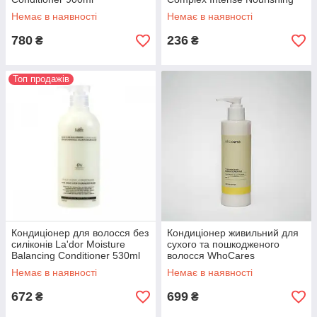
Conditioner 100 ml
Немає в наявності
Немає в наявності
780
236
₴
₴
Топ продажів
Кондиціонер для волосся без
Кондиціонер живильний для
силіконів La'dor Moisture
сухого та пошкодженого
Balancing Conditioner 530ml
волосся WhoCares
Fundamental Repair
Немає в наявності
Немає в наявності
Conditioner №1 Limited
672
699
₴
₴