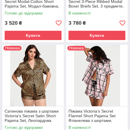
Secret Modal-Cotton Short
Secret 3-Piece Ribbed Modal
Pajama Set, Модал-бавовна,
Boxer Briefs Set, 3 предмети,
Рожева
Темно-сіра
Готово до відправки
В наявності
3 520
3 780
₴
₴
Купити
Купити
Новинка
Новинка
Сатинова піжама з шортами
Піжама Victoria's Secret
Victoria's Secret Satin Short
Flannel Short Pajama Set
Pajama Set, Леопардова
Фланелева з шортами,
Рожева в клітку
Готово до відправки
В наявності