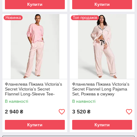
Купити
Купити
Новинка
Топ продажів
Фланелева Піжама Victoria's
Фланелева Піжама Victoria's
Secret Victoria's Secret
Secret Flannel Long Pajama
Flannel Long-Sleeve Tee-
Set, Рожева в смужку
Jama Set, Рожева в смужку
В наявності
В наявності
2 940
3 520
₴
₴
Купити
Купити