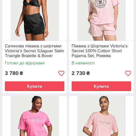
Сатинова піжама з шортами
Піжама з Шортами Victoria's
Victoria's Secret SJaguar Satin
Secret 100% Cotton Short
Triangle Bralette & Boxer
Pajama Set, Рожева
Shorts Set, Чорна М
Готово до відправки
В наявності
3 780
2 730
₴
₴
Купити
Купити