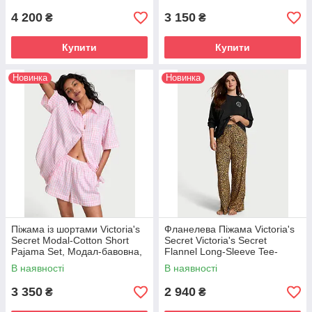
4 200
3 150
₴
₴
Купити
Купити
Новинка
Новинка
Піжама із шортами Victoria's
Фланелева Піжама Victoria's
Secret Modal-Cotton Short
Secret Victoria's Secret
Pajama Set, Модал-бавовна,
Flannel Long-Sleeve Tee-
Рожева в клітинку
Jama Set, Леопардова
В наявності
В наявності
3 350
2 940
₴
₴