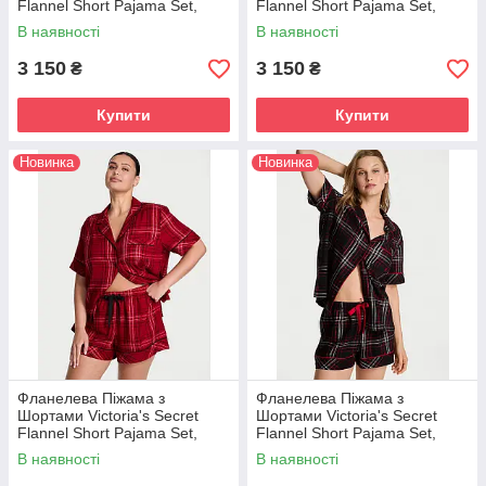
Flannel Short Pajama Set,
Flannel Short Pajama Set,
Чорна з написами
Рожева в смужку
В наявності
В наявності
3 150
3 150
₴
₴
Купити
Купити
Новинка
Новинка
Фланелева Піжама з
Фланелева Піжама з
Шортами Victoria's Secret
Шортами Victoria's Secret
Flannel Short Pajama Set,
Flannel Short Pajama Set,
Червона в клітку
Чорна в клітку
В наявності
В наявності