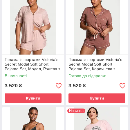
Піжама із шортами Victoria's
Піжама із шортами Victoria's
Secret Modal Soft Short
Secret Modal Soft Short
Pajama Set, Модал, Рожева з
Pajama Set, Коричнева з
сердечками
люрексом
В наявності
Готово до відправки
3 520
3 520
₴
₴
Купити
Купити
Новинка