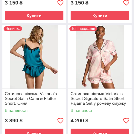
3 150
3 150
₴
₴
Купити
Купити
Новинка
Топ продажів
Сатинова піжама Victoria's
Сатинова піжама Victoria's
Secret Satin Cami & Flutter
Secret Signature Satin Short
Short, Синя
Pajama Set у рожеву смужку
В наявності
В наявності
3 890
4 200
₴
₴
Купити
Купити