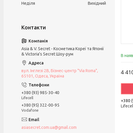
Неділя
Вихідний
Asia & V. Secret - Косметика Кореї та Японії
& Victoria's Secret Шоу-рум
В ная
вул. Інглезі 2В, Бізнес-центр "Via Roma",
4 41
65101, Одеса, Україна
+380 (93) 985-30-40
Lifecell
+380 (
+380 (95) 322-00-95
Lifecel
Vodafone
asiasecret.com.ua@gmail.com