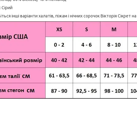
:
Сірий
ться інші варіанти халатів, піжам і нічних сорочок Вікторія Сікрет н