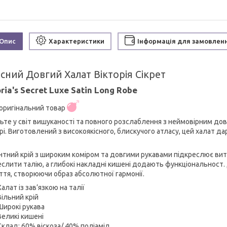
Опис
Характеристики
Інформація для замовлен
сний Довгий Халат Вікторія Сікрет
oria's Secret Luxe Satin Long Robe
оригінальний товар
ьте у світ вишуканості та повного розслаблення з неймовірним довг
рі. Виготовлений з високоякісного, блискучого атласу, цей халат да
нтний крій з широким коміром та довгими рукавами підкреслює вит
еслити талію, а глибокі накладні кишені додають функціональност
ття, створюючи образ абсолютної гармонії.
Халат із зав’язкою на талії
Вільний крій
Широкі рукава
Великі кишені
Склад: 60% віскоза/ 40% поліамід