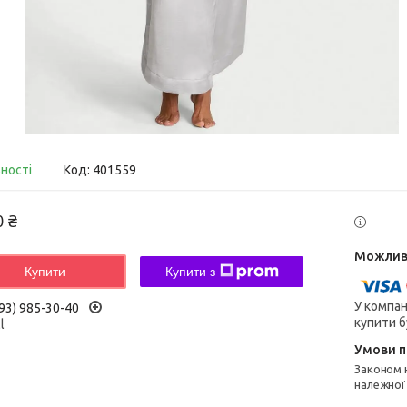
вності
Код:
401559
0 ₴
Купити
Купити з
У компан
93) 985-30-40
купити б
l
Законом не передбачено повернення та обмін даного товару
належної