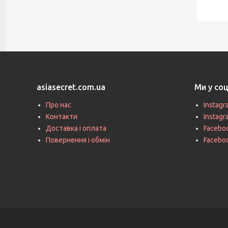
asiasecret.com.ua
Ми у со
Про нас
Instagr
Контакти
Instag
Доставка і оплата
Faceboo
Повернення і обмін
Facebo