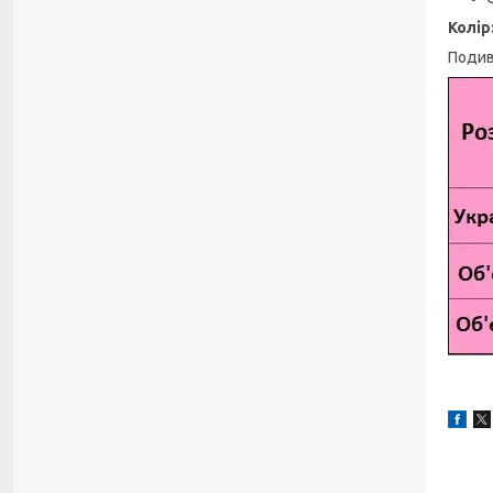
Колір
Подиві