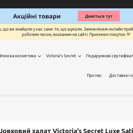
о, що ви знайшли у нас саме те, що шукали. Замовлення онлайн п
робочим часом, вказаним на сайті. Приємних покупок 💜
Японска косметика
Victoria's Secret
Подарункові сертифіка
Про нас
Доставка і 
овковий халат Victoria's Secret Luxe Sat