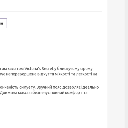
ня
им халатом Victoria's Secret у блискучому сірому
рує неперевершене відчуття м'якості та легкості на
онченість силуету. Зручний пояс дозволяє ідеально
. Довжина максі забезпечує повний комфорт та