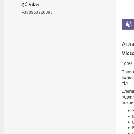
+380953220095
Атла
Vict
100% 
Порин
кольо
тілі.
Елега
підкр
покри