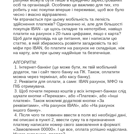
рахунки можуть бути лише в юридично зареєстрованих 
осіб та організацій. Особливо це важливо для тих, хто 
робить у нас покупки вперше і переживає, щоб все було 
чесно і вчасно відправлено. 

Чи втрачається при цьому мобільність та легкість 
здійснення платежів? Однозначно ні, але для більшості 
покупців IBAN - це щось складне та непотрібне, навіщо 
платити на рахунок з 20-тьма цифрами, якщо є карта? 
Щоб дати відповідь на це питання, ми і написали цю 
статтю, в якій збираємось розвіяти загадковість та всі 
міфи про IBAN, бо платити на рахунок не складніше, ніж 
на карту, але при цьому надійніше та безпечніше. 

АЛГОРИТМ:

 1. Інтернет-банкінг (це може бути, як твій мобільний 
додаток, так і сайт твого банку на ПК. Також, оплатити 
можна через термінал, або касу банку).

 2. Реквізити для оплати, а саме: IBAN рахунок, МФО та 
ПІБ отримувача.

 3. Щоб почати переказ коштів у всіх інтернет-банках слід 
шукати кнопки «Перекази», або «Платежі», або «Інші 
платежі». Також можливі додаткові кнопки «За 
реквізитами», «На рахунок IBAN», або «На рахунок 
іншого банку».

 4. Після чого ти повинен ввести в поля всі необхідні дані, 
які описані в пункті 2, ввести суму та в призначення 
платежу написати номер свого замовлення в форматі: 
«Замовлення 00000». І це все, оплата успішно надіслана. 