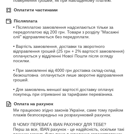
повернення грошей, як при накладеному платежі.
Оплатити частинами
Післяплата
• Післяплатою замовлення надсилаються тільки за 
передоплатою від 200 грн. Товари з розділу "Масажні 
олії" відправляються без передоплати.

• Вартість замовлення, доставки та зворотного 
відправлення грошей (25 грн + 2% вартості замовлення) 
оплачується у відділенні Нової Пошти після огляду 
посилки.

• При замовленні від 4000 грн доставка склад-склад 
безкоштовна  оплачується лише зворотне відправлення 
грошей.

• Для замовлень меншої вартості доставку оплачує 
покупець при отриманні за тарифами перевізника.
Оплата на рахунок
Ми працюємо згідно законів України, саме тому прийом 
плажів безпосередньо на розрахунковий рахунок. 

В ЧОМУ ПЕРЕВАГА IBAN РАХУНКУ ДЛЯ ТЕБЕ?

Перш за все, IBAN рахунок - це надійсність, оскільки такі 