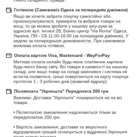
Нічого складного, правда?
Готівкою (Самовивіз Одеса за попереднім дзвінком)
Якщо ви хочете забрати покупку самостійно або 
проконсультуватися, приміряти та вибрати товари на 
місці, то це можна зробити у нашому шоу-румі за 
адресою вул. Інглезі 2В, Бізнес-центр "Via Roma" Одеса, 
Україна. ПН - СБ 11.00-18.00 (за попереднім дзвінком). У 
неділю за попередньою домовленістю. При самовивозі 
можлива оплата готівкою.
Оплата картою Visa, Mastercard - WayForPay
Миттєва оплата онлайн будь-якою платіжною карткою 
будь-якого банку світу. Всі товари в наявності на нашому 
складі, але якщо товар на складі закінчився і система не 
встигла оновитися, гроші повертаються на карту покупця 
протягом 1 - 3 робочих днів (зазвичай відразу).
Післяплата "Укрпошта" Передплата 200 грн
Важливо: Доставка "Укрпошта" поширюється не на всі 
товари.

• Післяплатою замовлення надсилаються тільки за 
передоплатою 200 грн.

• Вартість замовлення, доставки та зворотного 
відправлення грошей оплачується у відділенні Укрпошти 
після огляду посилки.
