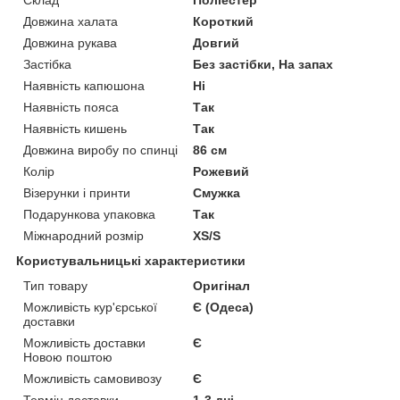
Довжина халата
Короткий
Довжина рукава
Довгий
Застібка
Без застібки, На запах
Наявність капюшона
Ні
Наявність пояса
Так
Наявність кишень
Так
Довжина виробу по спинці
86 см
Колір
Рожевий
Візерунки і принти
Смужка
Подарункова упаковка
Так
Міжнародний розмір
XS/S
Користувальницькі характеристики
Тип товару
Оригінал
Можливість кур'єрської
Є (Одеса)
доставки
Можливість доставки
Є
Новою поштою
Можливість самовивозу
Є
Термін доставки
1-3 дні