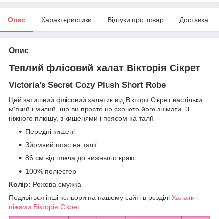
Опис
Характеристики
Відгуки про товар
Доставка
Опис
Теплий флісовий халат Вікторія Сікрет
Victoria’s Secret Cozy Plush Short Robe
Цей затишний флісовий халатик від Вікторії Сікрет настільки
м'який і милий, що ви просто не схочете його знімати. З
ніжного плюшу, з кишенями і поясом на талії
Передні кишені
Зйомний пояс на талії
86 см від плеча до нижнього краю
100% поліестер
Колір:
Рожева смужка
Подивіться інші кольори на нашому сайті в розділі
Халати і
піжами Вікторія Сікрет