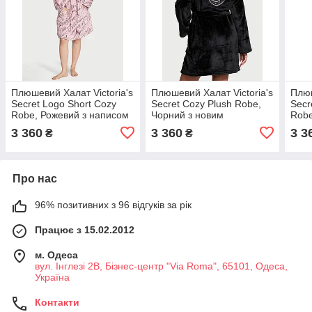
Плюшевий Халат Victoria's
Плюшевий Халат Victoria's
Плюш
Secret Logo Short Cozy
Secret Cozy Plush Robe,
Secr
Robe, Рожевий з написом
Чорний з новим
Robe
логотипом
3 360
3 360
3 3
₴
₴
Про нас
96% позитивних з 96 відгуків за рік
Працює з 15.02.2012
м. Одеса
вул. Інглезі 2В, Бізнес-центр "Via Roma", 65101, Одеса,
Україна
Контакти