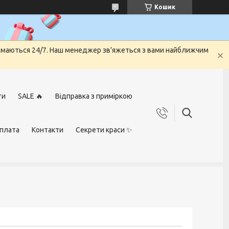
Кошик
риймаються 24/7. Наш менеджер зв'яжеться з вами найближчим
ти
SALE 🔥
Відправка з приміркою
оплата
Контакти
Секрети краси ✨