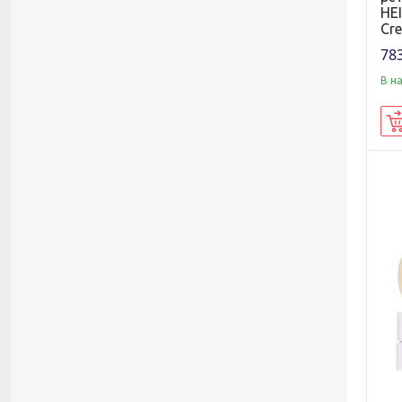
HEI
Cr
783
В н