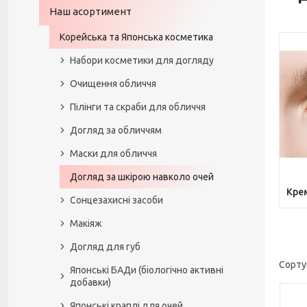
Наш асортимент
Корейська та Японська косметика
Набори косметики для догляду
Очищення обличчя
Пілінги та скраби для обличчя
Догляд за обличчям
Маски для обличчя
Догляд за шкірою навколо очей
Крем
Сонцезахисні засоби
Макіяж
Догляд для губ
Японські БАДи (біологічно активні
добавки)
Японські краплі для очей