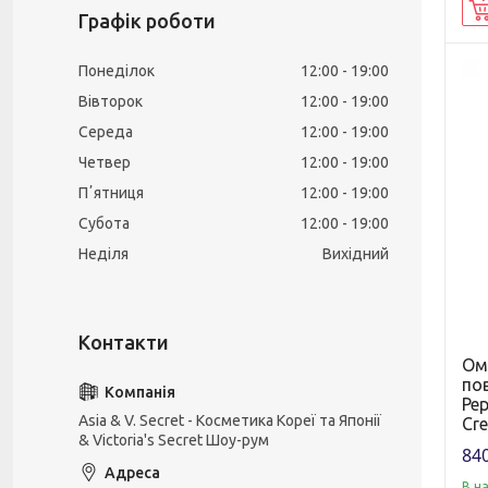
Графік роботи
Понеділок
12:00
19:00
Вівторок
12:00
19:00
Середа
12:00
19:00
Четвер
12:00
19:00
Пʼятниця
12:00
19:00
Субота
12:00
19:00
Неділя
Вихідний
Ом
пов
Pep
Asia & V. Secret - Косметика Кореї та Японії
Cr
& Victoria's Secret Шоу-рум
840
В н