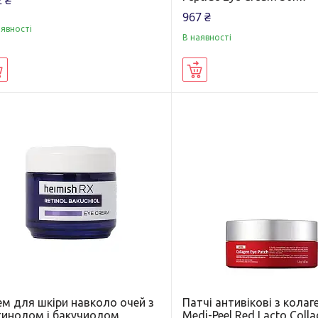
 ₴
967 ₴
аявності
В наявності
Купити
Купити
ем для шкіри навколо очей з
Патчі антивікові з кола
тинолом і бакучиолом
Medi-Peel Red Lacto Colla