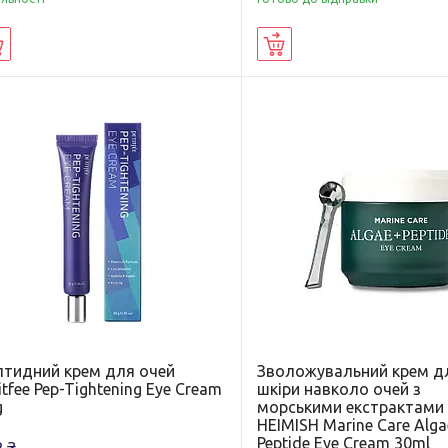
Купити
Купити
птидний крем для очей
Зволожувальний крем д
itfee Pep-Tightening Eye Cream
шкіри навколо очей з
g
морськими екстрактами
HEIMISH Marine Care Alg
Peptide Eye Cream 30ml