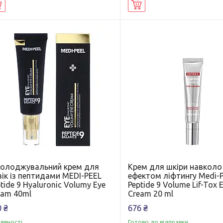
Купити
Купити
олоджувальний крем для
Крем для шкіри навколо
ік із пептидами MEDI-PEEL
ефектом ліфтингу Medi-P
tide 9 Hyaluronic Volumy Eye
Peptide 9 Volume Lif-Tox 
eam 40ml
Cream 20 ml
 ₴
676 ₴
аявності
Готово до відправки