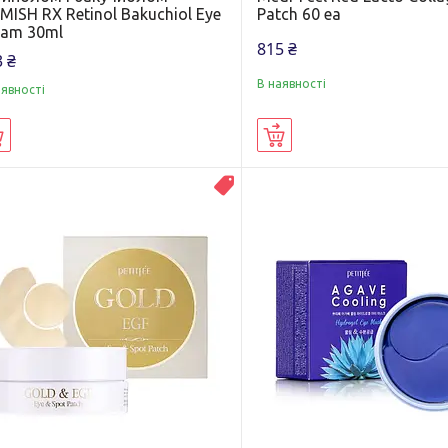
MISH RX Retinol Bakuchiol Eye
Patch 60 ea
eam 30ml
815 ₴
 ₴
В наявності
аявності
Купити
Купити
Топ продаж