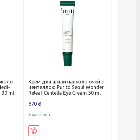
вколо
Крем для шкіри навколо очей з
edi-
центеллою Purito Seoul Wonder
m 30 ml
Releaf Centella Eye Cream 30 ml
670 ₴
В наявності
Купити