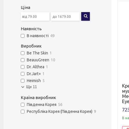
Ціна
Наявність
В наявності
49
Виробник
Be The Skin
1
BeauuGreen
10
Dr. Althea
1
Dr.Jart+
1
Heimish
5
Кр
Ще 11
му
Med
Країна виробник
Eye
Південна Корея
56
723
Республіка Корея (Південна Корея)
9
В н