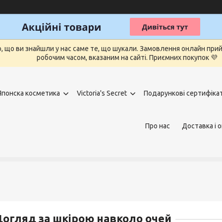
о, що ви знайшли у нас саме те, що шукали. Замовлення онлайн п
робочим часом, вказаним на сайті. Приємних покупок 💜
Японска косметика
Victoria's Secret
Подарункові сертифіка
Про нас
Доставка і 
огляд за шкірою навколо очей