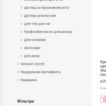
Догляд за порожниною рота
Догляд за волоссям
Для тіла, рук і ніг
Професійне масло для масажу
Для чоловіків
Аксесуари
Для дому
Кр
Victoria's Secret
цен
Won
Подарункові сертифікати
Uns
Пакування
670
В н
Фільтри