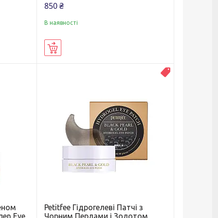
850 ₴
В наявності
Купити
Топ продаж
геном
Petitfee Гідрогелеві Патчі з
gen Eye
Чорним Перлами і Золотом