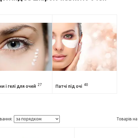
27
40
и і гелі для очей
Патчі під очі