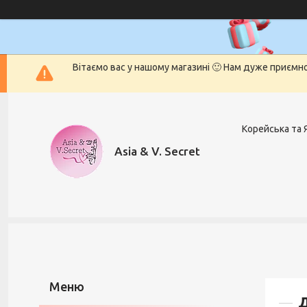
Вітаємо вас у нашому магазині 🙂 Нам дуже приємн
Корейська та 
Asia & V. Secret
Д