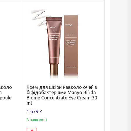
вколо
Крем для шкіри навколо очей з
a
біфідобактеріями Manyo Bifida
poule
Biome Concentrate Eye Cream 30
ml
1 679 ₴
В наявності