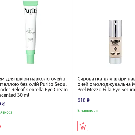
ем для шкіри навколо очей з
Сироватка для шкіри на
теллою без олій Purito Seoul
очей омолоджувальна M
der Releaf Centella Eye Cream
Peel Mezzo Filla Eye Seru
cented 30 ml
618 ₴
 ₴
В наявності
аявності
Купити
Купити