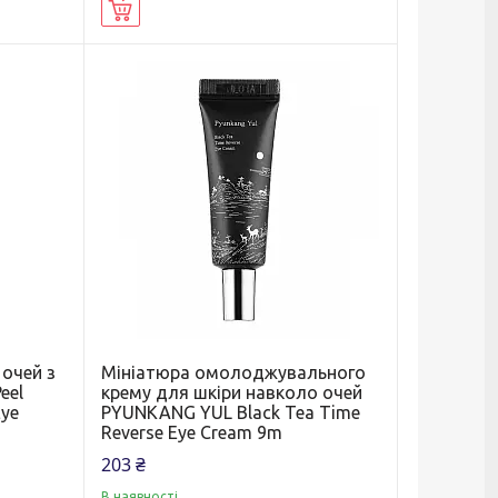
Купити
 очей з
Мініатюра омолоджувального
eel
крему для шкіри навколо очей
Eye
PYUNKANG YUL Black Tea Time
Reverse Eye Cream 9m
203 ₴
В наявності