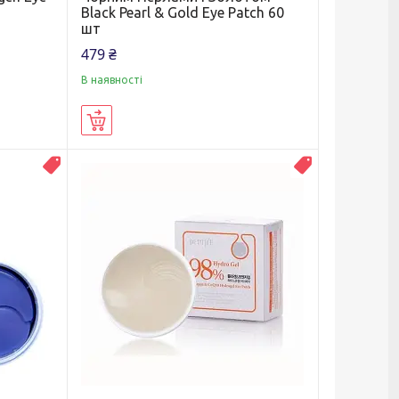
Black Pearl & Gold Eye Patch 60
шт
479 ₴
В наявності
Купити
Топ продаж
Топ продаж