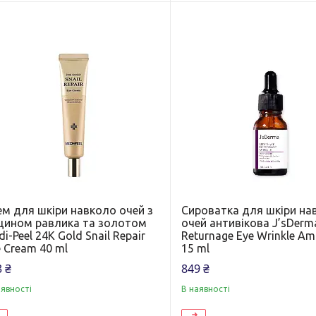
ем для шкіри навколо очей з
Сироватка для шкіри на
цином равлика та золотом
очей антивікова J’sDerm
i-Peel 24K Gold Snail Repair
Returnage Eye Wrinkle Am
 Cream 40 ml
15 ml
 ₴
849 ₴
аявності
В наявності