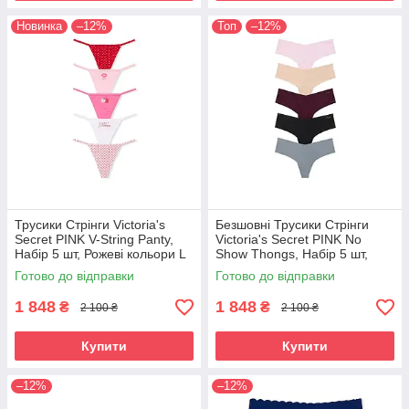
Новинка
–12%
Топ
–12%
Трусики Стрінги Victoria's
Безшовні Трусики Стрінги
Secret PINK V-String Panty,
Victoria's Secret PINK No
Набір 5 шт, Рожеві кольори L
Show Thongs, Набір 5 шт,
Базові
Готово до відправки
Готово до відправки
1 848
1 848
₴
₴
2 100 ₴
2 100 ₴
Купити
Купити
–12%
–12%