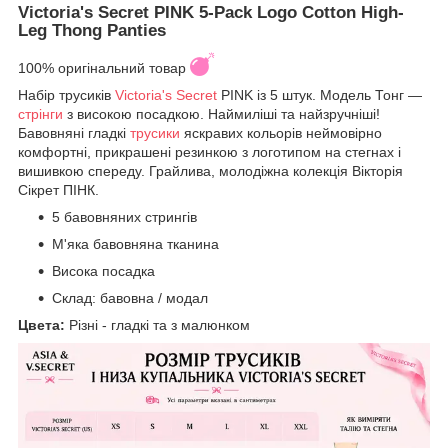
Victoria's Secret PINK 5-Pack Logo Cotton High-
Leg Thong Panties
100% оригінальний товар
Набір трусиків
Victoria's Secret
PINK із 5 штук. Модель Тонг —
стрінги
з високою посадкою. Наймиліші та найзручніші!
Бавовняні гладкі
трусики
яскравих кольорів неймовірно
комфортні, прикрашені резинкою з логотипом на стегнах і
вишивкою спереду. Грайлива, молодіжна колекція Вікторія
Сікрет ПІНК.
5 бавовняних стрингів
М'яка бавовняна тканина
Висока посадка
Склад: бавовна / модал
Цвета:
Різні - гладкі та з малюнком