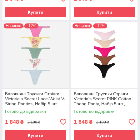
Купити
Купити
Новинка
–12%
Новинка
–12%
Бавовняні Трусики Стрінги
Бавовняні Трусики Стрінги
Victoria's Secret Lace-Waist V-
Victoria's Secret PINK Cotton
String Panties, Набір 5 шт,
Thong Pantу, Набір 5 шт.,
Різні кольори M
Різні кольори
Готово до відправки
Готово до відправки
1 848
1 848
₴
₴
2 100 ₴
2 100 ₴
Купити
Купити