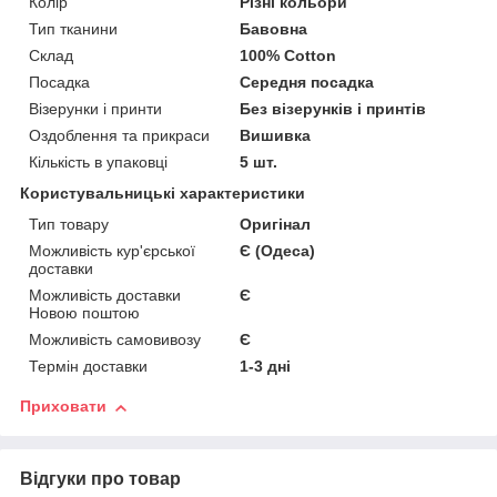
Колір
Різні кольори
Тип тканини
Бавовна
Склад
100% Cotton
Посадка
Середня посадка
Візерунки і принти
Без візерунків і принтів
Оздоблення та прикраси
Вишивка
Кількість в упаковці
5 шт.
Користувальницькі характеристики
Тип товару
Оригінал
Можливість кур'єрської
Є (Одеса)
доставки
Можливість доставки
Є
Новою поштою
Можливість самовивозу
Є
Термін доставки
1-3 дні
Приховати
Відгуки про товар