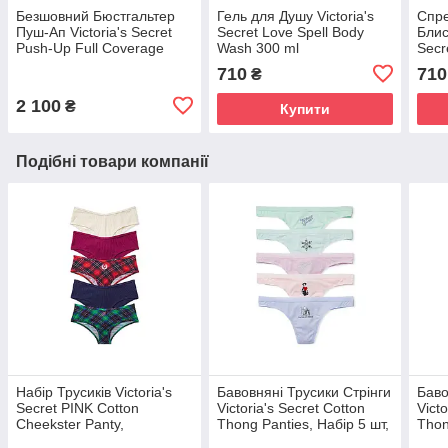
Безшовний Бюстгальтер
Гель для Душу Victoria's
Спре
Пуш-Ап Victoria's Secret
Secret Love Spell Body
Блис
Push-Up Full Coverage
Wash 300 ml
Secr
70С, Бузковий
Shim
710
710
₴
2 100
₴
Купити
Подібні товари компанії
Набір Трусиків Victoria's
Бавовняні Трусики Стрінги
Баво
Secret PINK Cotton
Victoria's Secret Cotton
Vict
Cheekster Panty,
Thong Panties, Набір 5 шт,
Thon
Бразиліана бавовняні в
Ніжні кольори
Різн