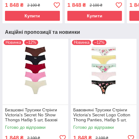
рубчик, 5 шт
1 848
1 848
1 8
₴
₴
2 100 ₴
2 100 ₴
Купити
Купити
Акційні пропозиції та новинки
Новинка
–12%
Новинка
–12%
Безшовні Трусики Стрінги
Бавовняні Трусики Стрінги
Victoria's Secret No Show
Victoria's Secret Logo Cotton
Thongs Набір 5 шт, Базові
Thong Panties, Набір 5 шт,
кольори
Різні кольори М
Готово до відправки
Готово до відправки
1 848
1 848
₴
₴
2 100 ₴
2 100 ₴