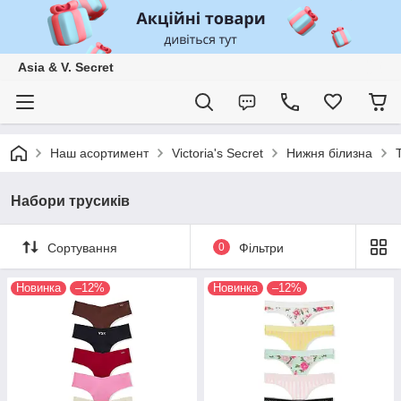
Asia & V. Secret
Наш асортимент
Victoria's Secret
Нижня білизна
Набори трусиків
Сортування
0
Фільтри
Новинка
–12%
Новинка
–12%