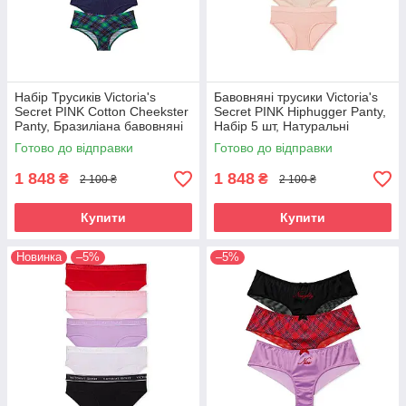
Набір Трусиків Victoria's
Бавовняні трусики Victoria's
Secret PINK Cotton Cheekster
Secret PINK Hiphugger Panty,
Panty, Бразиліана бавовняні
Набір 5 шт, Натуральні
в рубчик, 5 шт
кольори
Готово до відправки
Готово до відправки
1 848
1 848
₴
₴
2 100 ₴
2 100 ₴
Купити
Купити
Новинка
–5%
–5%