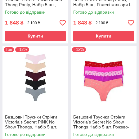
Thong Pantу, Набір 5 шт.,
Набір 5 шт, Рожеві кольори L
Різні кольори
Готово до відправки
Готово до відправки
1 848
1 848
₴
₴
2 100 ₴
2 100 ₴
Купити
Купити
Топ
–12%
–12%
Безшовні Трусики Стрінги
Безшовні Трусики Стрінги
Victoria's Secret PINK No
Victoria's Secret No Show
Show Thongs, Набір 5 шт,
Thongs Набір 5 шт, Рожево-
Базові
червоний L
Готово до відправки
Готово до відправки