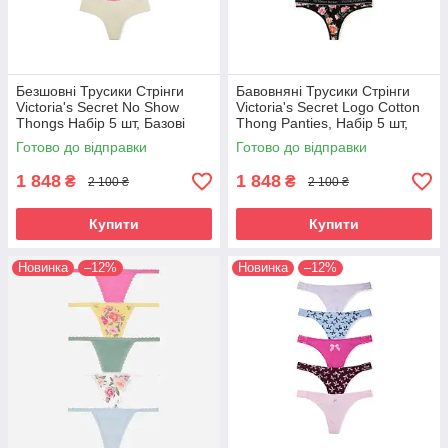
Безшовні Трусики Стрінги
Бавовняні Трусики Стрінги
Victoria's Secret No Show
Victoria's Secret Logo Cotton
Thongs Набір 5 шт, Базові
Thong Panties, Набір 5 шт,
кольори
Різні кольори М
Готово до відправки
Готово до відправки
1 848
1 848
₴
₴
2 100 ₴
2 100 ₴
Купити
Купити
Новинка
–12%
Новинка
–12%