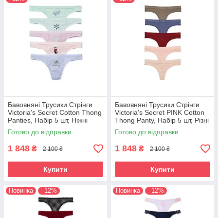
Бавовняні Трусики Стрінги
Бавовняні Трусики Стрінги
Victoria's Secret Cotton Thong
Victoria's Secret PINK Cotton
Panties, Набір 5 шт, Ніжні
Thong Panty, Набір 5 шт, Різні
кольори
кольори (натуральні)
Готово до відправки
Готово до відправки
1 848
1 848
₴
₴
2 100 ₴
2 100 ₴
Купити
Купити
Новинка
–12%
Новинка
–12%