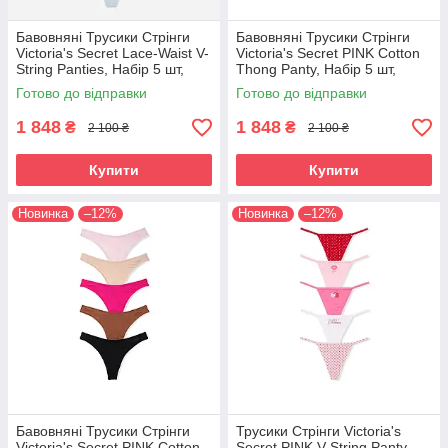
Бавовняні Трусики Стрінги
Бавовняні Трусики Стрінги
Victoria's Secret Lace-Waist V-
Victoria's Secret PINK Cotton
String Panties, Набір 5 шт,
Thong Panty, Набір 5 шт,
Різні кольори M
Кольорові бантики
Готово до відправки
Готово до відправки
1 848
1 848
₴
₴
2 100 ₴
2 100 ₴
Купити
Купити
Новинка
–12%
Новинка
–12%
Бавовняні Трусики Стрінги
Трусики Стрінги Victoria's
Victoria's Secret PINK Cotton
Secret PINK V-String Panty,