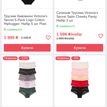
Сатинові Трусики Victoria's
Трусики бавовняні Victoria's
Secret Satin Cheeky Panty,
Secret 5-Pack Logo Cotton
Набір 3 шт
Hiphugger, Набір 5 шт, Різні
В наявності
кольори L
В наявності
1 596
₴/набір
1 995
₴
2 100 ₴
1 680 ₴/набір
Купити
Купити
Новинка
–12%
Новинка
–5%