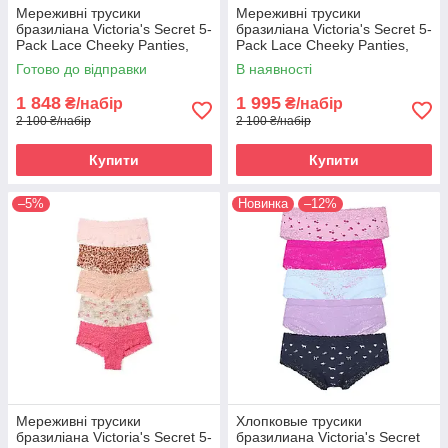
Мереживні трусики
Мереживні трусики
бразиліана Victoria's Secret 5-
бразиліана Victoria's Secret 5-
Pack Lace Cheeky Panties,
Pack Lace Cheeky Panties,
Набір 5 шт, Темні кольори XS
Набір 5 шт
Готово до відправки
В наявності
1 848
1 995
₴/набір
₴/набір
2 100 ₴/набір
2 100 ₴/набір
Купити
Купити
–5%
Новинка
–12%
Мереживні трусики
Хлопковые трусики
бразиліана Victoria's Secret 5-
бразилиана Victoria's Secret