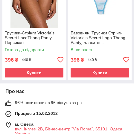
Трусики-Стрінги Victoria's
Бавовняні Трусики Стрінги
Secret LaceThong Panty,
Victoria's Secret Logo Thong
Персикові
Panty, Блакитні L
Готово до відправки
В наявності
396
396
₴
₴
440 ₴
440 ₴
Купити
Купити
Про нас
96% позитивних з 96 відгуків за рік
Працює з 15.02.2012
м. Одеса
вул. Інглезі 2В, Бізнес-центр "Via Roma", 65101, Одеса,
Україна