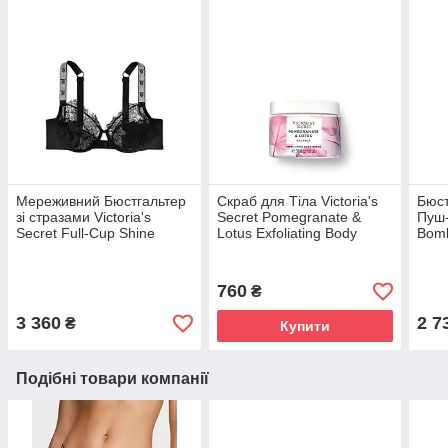
Мереживний Бюстгальтер
Скраб для Тіла Victoria's
Бюст
зі стразами Victoria's
Secret Pomegranate &
Пуш-
Secret Full-Cup Shine
Lotus Exfoliating Body
Bomb
Strap Без пуш ап, Чорний
Scrub 368g
(80A
36D (80D)
760
₴
3 360
2 7
₴
Купити
Подібні товари компанії