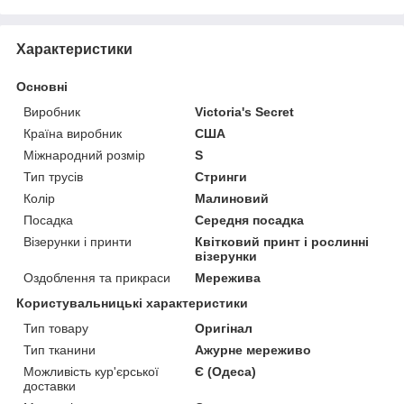
Характеристики
Основні
Виробник
Victoria's Secret
Країна виробник
США
Міжнародний розмір
S
Тип трусів
Стринги
Колір
Малиновий
Посадка
Середня посадка
Візерунки і принти
Квітковий принт і рослинні
візерунки
Оздоблення та прикраси
Мережива
Користувальницькі характеристики
Тип товару
Оригінал
Тип тканини
Ажурне мереживо
Можливість кур'єрської
Є (Одеса)
доставки