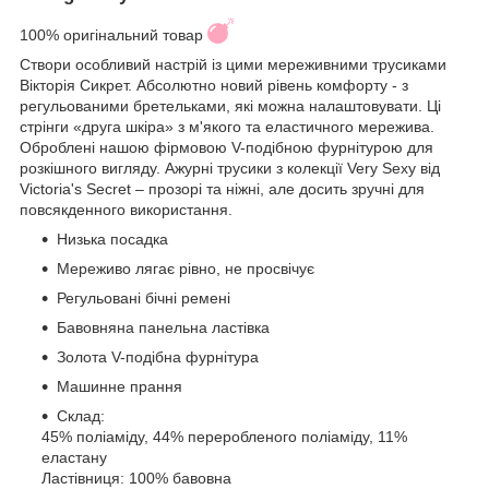
100% оригінальний товар
Створи особливий настрій із цими мереживними трусиками
Вікторія Сикрет. Абсолютно новий рівень комфорту - з
регульованими бретельками, які можна налаштовувати. Ці
стрінги «друга шкіра» з м'якого та еластичного мережива.
Оброблені нашою фірмовою V-подібною фурнітурою для
розкішного вигляду. Ажурні трусики з колекції Very Sexy від
Victoria's Secret – прозорі та ніжні, але досить зручні для
повсякденного використання.
Низька посадка
Мереживо лягає рівно, не просвічує
Регульовані бічні ремені
Бавовняна панельна ластівка
Золота V-подібна фурнітура
Машинне прання
Склад:
45% поліаміду, 44% переробленого поліаміду, 11%
еластану
Ластівниця: 100% бавовна