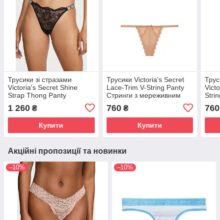
Трусики зі стразами
Трусики Victoria's Secret
Трус
Victoria's Secret Shine
Lace-Trim V-String Panty
Vict
Strap Thong Panty
Стринги з мереживним
Stri
Мереживні Стрінги, Чорні
оздобленням, Бежеві
cтрі
1 260
760
760
₴
₴
Купити
Купити
Акційні пропозиції та новинки
–10%
–10%