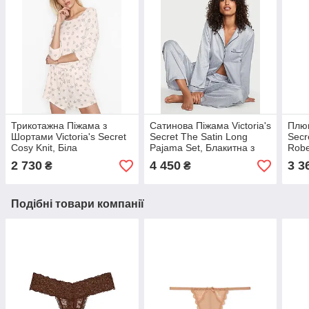
Трикотажна Піжама з
Сатинова Піжама Victoria's
Плюш
Шортами Victoria's Secret
Secret The Satin Long
Secr
Cosy Knit, Біла
Pajama Set, Блакитна з
Robe
зірками
XS/
2 730
4 450
3 3
₴
₴
Подібні товари компанії