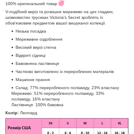
100% оригинальний товар
V-подібний виріз та розкішне мереживо на цих гладких,
шовковистих трусиках Victoria's Secret зроблять їх
обов'язковим предметом вашої вишуканої колекції.
Низька посадка
Мереживне оздоблення
Високий виріз стегна
Відкриті сідниці
Бавовняна ластівниця
Частково виготовлено із перероблених матеріалів
Машинне прання
Склад: 77% переробленого поліаміду, 23% еластану
Мереживо: 51% переробленого поліаміду, 33%
поліаміду, 16% еластану
Ластівниця: 100% бавовна
Колір:
Леопард