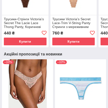
Трусики-Стрінги Victoria's
Трусики Victoria's Secret
Трус
Secret The Lacie Lace
Lace-Trim V-String Panty
Secr
Thong Panty, Коричневі
Стринги з мереживним
Thon
оздобленням, Бежеві
440
760
440
₴
₴
Купити
Купити
Акційні пропозиції та новинки
–10%
–10%