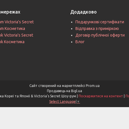
цмережах
Додадково
am Victoria's Secret
Подарункові сертифікати
ram Косметика
Відправка з приміркою
k Victoria's Secret
Договір публічної оферти
ok Косметика
Блог
Сайт створений на маркетплейсі
Prom.ua
Продавець на Bigl.ua
Asia & V. Secret - Косметика Кореї та Японії & Victoria's Secret Шоу-рум |
Поскаржитися на контент
|
П
Select Language
▼