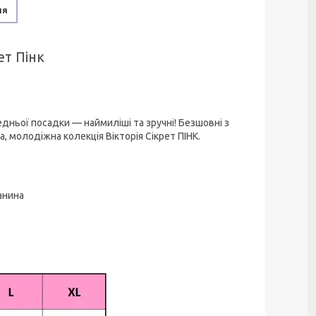
ня
ет Пінк
редньої посадки — наймиліші та зручні! Безшовні з
 молодіжна колекція Вікторія Сікрет ПІНК.
анина