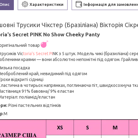
Опис
Характеристики
Інформація для замовлен
овні Трусики Чікстер (Бразіліана) Вікторія Сікр
oria's Secret PINK No Show Cheeky Panty
оригінальний товар
трусиків Vic
toria's Secret PI
NK з 5 штук. Модель чикі (бразиліана) се
обленими краями — вони абсолютно непомітні під одягом. Грайлива,
Низька посадка
Необроблений край, невидимий під одягом
Трохи відкриті сідниці
Еластична в чотирьох напрямках, поглинаюча піт, швидкосохнуча тк
Ластівниця 91% бавовна/ 9% еластан
Матеріал: поліамід/еластан
ри:
Різні пастельних відтінків
ір
:M