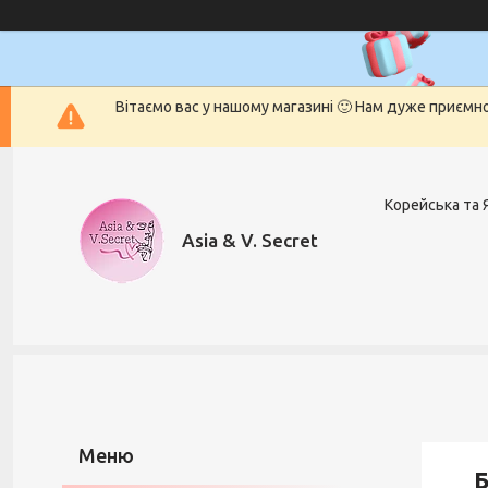
Вітаємо вас у нашому магазині 🙂 Нам дуже приємн
Корейська та 
Asia & V. Secret
Б