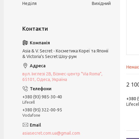
Неділя
Вихідний
Asia & V. Secret - Косметика Кореї та Японії
& Victoria's Secret Шоу-рум
Немає
вул. Інглезі 2В, Бізнес-центр "Via Roma",
65101, Одеса, Україна
2 10
+380 (93) 985-30-40
+380 (
Lifecell
Lifecel
+380 (95) 322-00-95
Vodafone
asiasecret.com.ua@gmail.com