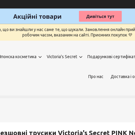
о, що ви знайшли у нас саме те, що шукали. Замовлення онлайн п
робочим часом, вказаним на сайті. Приємних покупок 💜
Японска косметика
Victoria's Secret
Подарункові сертифіка
Про нас
Доставка і 
езшовні трусики Victoria's Secret PINK N