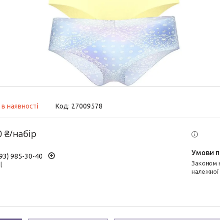
 в наявності
Код:
27009578
0 ₴/набір
93) 985-30-40
Законом не передбачено повернення та обмін даного товару
l
належної