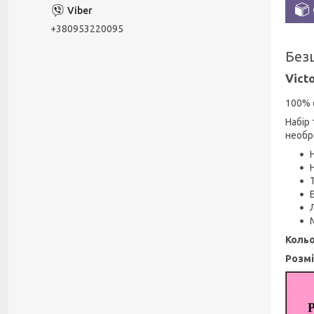
+380953220095
Безш
Vict
100% 
Набір 
необр
Кольо
Розм