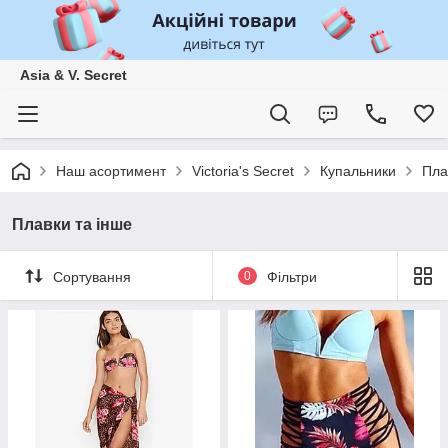
Asia & V. Secret
Наш асортимент
Victoria's Secret
Купальники
Пла
Плавки та інше
Сортування
0
Фільтри