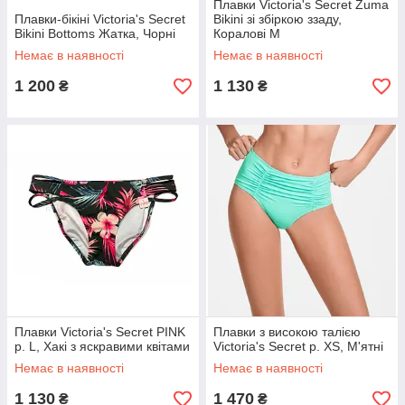
Плавки Victoria's Secret Zuma
Плавки-бікіні Victoria's Secret
Bikini зі збіркою ззаду,
Bikini Bottoms Жатка, Чорні
Коралові M
Немає в наявності
Немає в наявності
1 200
1 130
₴
₴
Плавки Victoria's Secret PINK
Плавки з високою талією
р. L, Хакі з яскравими квітами
Victoria's Secret р. XS, М'ятні
Немає в наявності
Немає в наявності
1 130
1 470
₴
₴