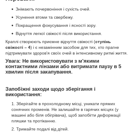
Знімають почервоніння і сухість очей.
Усунення втоми та свербежу.
Покращення фокусування і ясності зору.
Відчуття легкої свіжості після використання.
Краплі створюють приємне відчуття свіжості (
ступінь
свіжості – 4
) і є незамінним засобом для тих, хто прагне
підтримувати здоров'я своїх очей в інтенсивному ритмі життя.
Увага:
Не використовувати з м'якими
контактними лінзами або витримати паузу в 5
хвилин після закапування.
Запобіжні заходи щодо зберігання і
використання:
Зберігайте в прохолодному місці, уникати прямих
сонячних променів. Не залишайте в гарячих місцях (у
машині або біля обігрівача), щоб запобігти деформації
пляшки та протіканню.
Тримайте подалі від дітей.