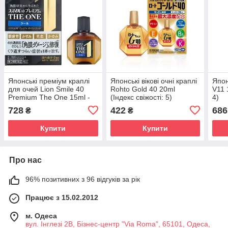
Японські преміум краплі
Японські вікові очні краплі
Япон
для очей Lion Smile 40
Rohto Gold 40 20ml
V11 
Premium The One 15ml -
(Індекс свіжості: 5)
4)
Cool
728
422
686
₴
₴
Купити
Купити
Про нас
96% позитивних з 96 відгуків за рік
Працює з 15.02.2012
м. Одеса
вул. Інглезі 2В, Бізнес-центр "Via Roma", 65101, Одеса,