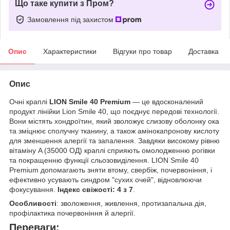
Що таке купити з Пром?
Замовлення під захистом
Опис
Характеристики
Відгуки про товар
Доставка
Опис
Очні краплі
LION Smile 40 Premium
— це вдосконалений
продукт лінійки Lion Smile 40, що поєднує передові технології.
Вони містять хондроїтин, який зволожує слизову оболонку ока
та зміцнює сполучну тканину, а також амінокапронову кислоту
для зменшення алергії та запалення. Завдяки високому рівню
вітаміну A (35000 ОД) краплі сприяють омолодженню рогівки
та покращенню функції сльозовиділення. LION Smile 40
Premium допомагають зняти втому, свербіж, почервоніння, і
ефективно усувають синдром "сухих очей", відновлюючи
фокусування.
Індекс свіжості: 4 з 7
.
Особливості
: зволоження, живлення, протизапальна дія,
профілактика почервоніння й алергії.
Переваги: