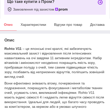
Що таке купити з Пром?
Замовлення під захистом
Опис
Характеристики
Відгуки про товар
Доставка
Опис
Rohto V11
– це японські очні краплі, які забезпечують
максимальний захист і відновлення після інтенсивних
навантажень на очі завдяки 11 активним інгредієнтам. Набір
вітамінів і амінокислот неодмінно покращить якість зору,
прибравши полуду з очей, тим самим підвищивши чіткість
зору, позбавить від неприємних відчуттів, поліпшить зовнішній
вигляд очей.
Вони ефективно знімають втому, почервоніння та
подразнення, покращують фокусування і метаболізм тканин
очей, усувають слиз, викликаний інфекціями. Rohto V11
мають індекс свіжості 4 і надають легке відчуття свіжості після
використання. Ідеальні для людей, що багато часу проводять
за комп'ютером, за кермом або в умовах штучного