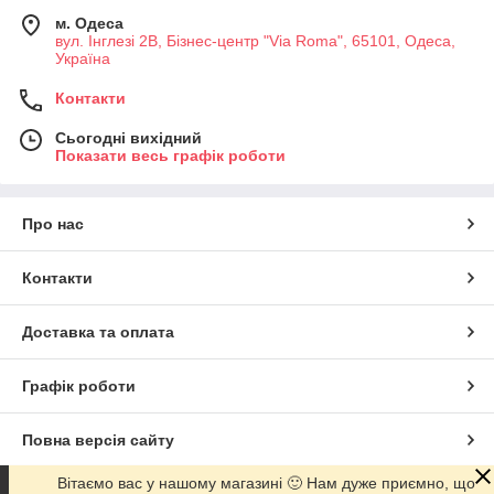
м. Одеса
вул. Інглезі 2В, Бізнес-центр "Via Roma", 65101, Одеса,
Україна
Контакти
Сьогодні вихідний
Показати весь графік роботи
Про нас
Контакти
Доставка та оплата
Графік роботи
Повна версія сайту
Вітаємо вас у нашому магазині 🙂 Нам дуже приємно, що
Сайт створено на маркетплейсі
Prom.ua