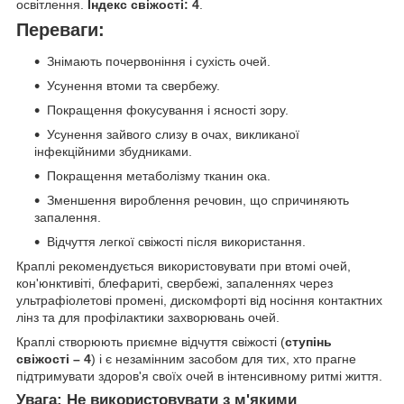
освітлення.
Індекс свіжості: 4
.
Переваги:
Знімають почервоніння і сухість очей.
Усунення втоми та свербежу.
Покращення фокусування і ясності зору.
Усунення зайвого слизу в очах, викликаної
інфекційними збудниками.
Покращення метаболізму тканин ока.
Зменшення вироблення речовин, що спричиняють
запалення.
Відчуття легкої свіжості після використання.
Краплі рекомендується використовувати при втомі очей,
кон'юнктивіті, блефариті, свербежі, запаленнях через
ультрафіолетові промені, дискомфорті від носіння контактних
лінз та для профілактики захворювань очей.
Краплі створюють приємне відчуття свіжості (
ступінь
свіжості – 4
) і є незамінним засобом для тих, хто прагне
підтримувати здоров'я своїх очей в інтенсивному ритмі життя.
Увага:
Не використовувати з м'якими