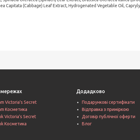
ea Capitata (Cabbage) Leaf Extract, Hydrogenated Vegetable Oil, Capryly
цмережах
Додадково
am Victoria's Secret
Подарункові сертифікати
ram Косметика
Відправка з приміркою
k Victoria's Secret
Договір публічної оферти
ok Косметика
Блог