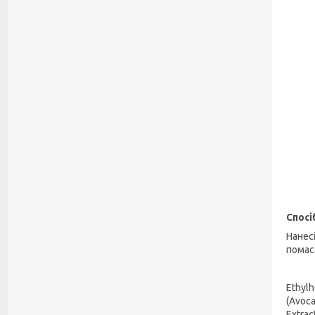
Спосі
Нанес
помас
Ethylh
(Avoca
Extrac