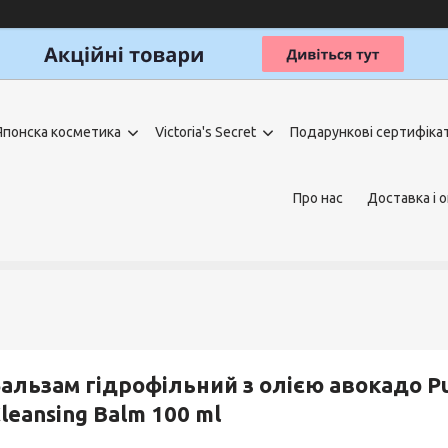
Японска косметика
Victoria's Secret
Подарункові сертифіка
Про нас
Доставка і 
альзам гідрофільний з олією авокадо Pu
leansing Balm 100 ml