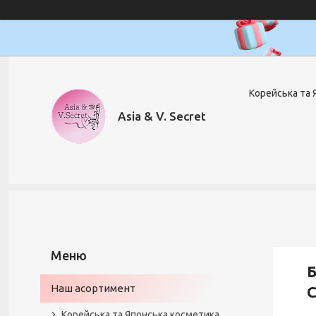
Корейська та 
Asia & V. Secret
Б
Наш асортимент
C
Корейська та Японська косметика