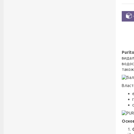
Purit
вида
водос
також
Власт
Основ