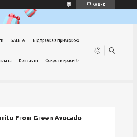
Кошик
ти
SALE 🔥
Відправка з приміркою
оплата
Контакти
Секрети краси ✨
rito From Green Avocado