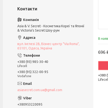
Asia & V. Secret - Косметика Кореї та Японії
& Victoria's Secret Шоу-рум
В ная
вул. Інглезі 2В, Бізнес-центр "Via Roma",
65101, Одеса, Україна
696 
+380 (93) 985-30-40
Lifecell
+380 (95) 322-00-95
+380 (
Vodafone
Lifecel
asiasecret.com.ua@gmail.com
+380953220095