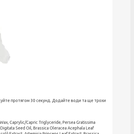
жуйте протягом 30 секунд. Додайте води та ще трохи
Wax, Caprylic/Capric Triglyceride, Persea Gratissima
Digitata Seed Oil, Brassica Oleracea Acephala Leaf
coli) Extract, Artemisia Princeps Leaf Extract, Brassica