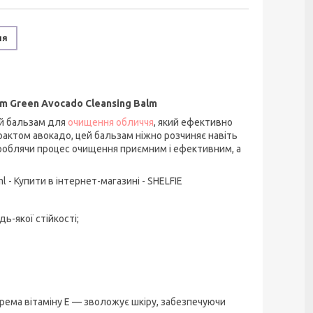
ня
m Green Avocado Cleansing Balm
ий бальзам для
очищення обличчя
, який ефективно
рактом авокадо, цей бальзам ніжно розчиняє навіть
, роблячи процес очищення приємним і ефективним, а
ь-якої стійкості;
крема вітаміну Е — зволожує шкіру, забезпечуючи