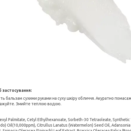
б застосування:
іть бальзам сухими руками на суху шкіру обличчя. Акуратно помаса
ажуйте. Змийте теплою водою.
exyl Palmitate, Cetyl Ethylhexanoate, Sorbeth-30 Tetraoleate, Synthetic 
do) Oil(10,000ppm), Citrullus Lanatus (Watermelon) Seed Oil, Adansonia 
t, Spinacia Oleracea (Spinach) Leaf Extract, Brassica Oleracea Italica (Broc