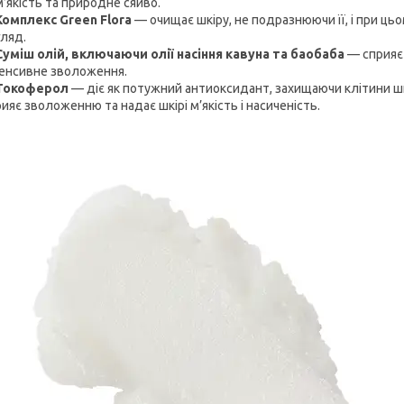
м’якість та природне сяйво.
Комплекс Green Flora
— очищає шкіру, не подразнюючи її, і при ць
гляд.
Суміш олій, включаючи олії насіння кавуна та баобаба
— сприяє 
тенсивне зволоження.
Токоферол
— діє як потужний антиоксидант, захищаючи клітини шк
ияє зволоженню та надає шкірі м’якість і насиченість.