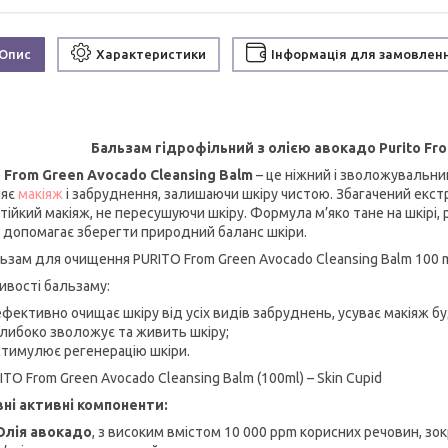
Опис
Характеристики
Інформація для замовлен
Бальзам гідрофільний з олією авокадо Purito Fro
o From Green Avocado Cleansing Balm
– це ніжний і зволожувальн
ляє
макіяж
і забруднення, залишаючи шкіру чистою. Збагачений екст
тійкий макіяж, не пересушуючи шкіру. Формула м’яко тане на шкірі
 допомагає зберегти природний баланс шкіри.
ивості бальзаму:
ефективно очищає шкіру від усіх видів забруднень, усуває макіяж буд
глибоко зволожує та живить шкіру;
стимулює регенерацію шкіри.
ні активні компоненти:
Олія авокадо
, з високим вмістом 10 000 ppm корисних речовин, зо