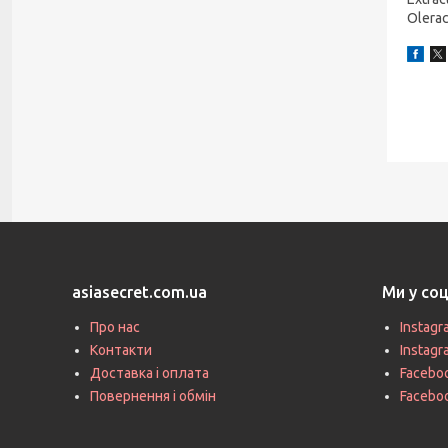
Olerac
asiasecret.com.ua
Ми у со
Про нас
Instagr
Контакти
Instag
Доставка і оплата
Faceboo
Повернення і обмін
Facebo