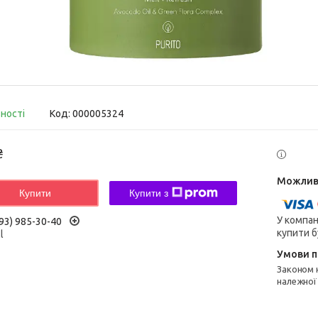
вності
Код:
000005324
₴
Купити
Купити з
У компан
93) 985-30-40
купити б
l
Законом не передбачено повернення та обмін даного товару
належної