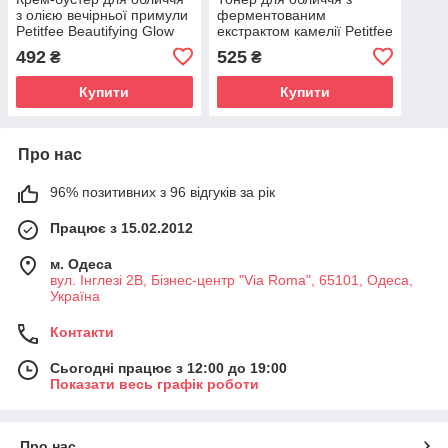
з олією вечірньої примули
ферментованим
Petitfee Beautifying Glow
екстрактом камелії Petitfee
On Hydration 50ml (Термін
Beautifying Toner 150ml
492
525
₴
₴
придатності: до
(Термін придатності: до
01.11.2026)
01.11.2026)
Купити
Купити
Про нас
96% позитивних з 96 відгуків за рік
Працює з 15.02.2012
м. Одеса
вул. Інглезі 2В, Бізнес-центр "Via Roma", 65101, Одеса,
Україна
Контакти
Сьогодні працює з 12:00 до 19:00
Показати весь графік роботи
Про нас