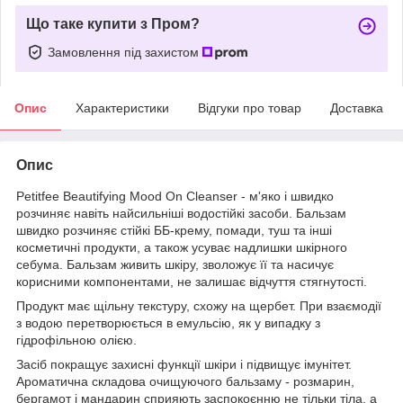
Що таке купити з Пром?
Замовлення під захистом
Опис
Характеристики
Відгуки про товар
Доставка
Опис
Petitfee Beautifying Mood On Cleanser - м'яко і швидко
розчиняє навіть найсильніші водостійкі засоби. Бальзам
швидко розчиняє стійкі ББ-крему, помади, туш та інші
косметичні продукти, а також усуває надлишки шкірного
себума. Бальзам живить шкіру, зволожує її та насичує
корисними компонентами, не залишає відчуття стягнутості.
Продукт має щільну текстуру, схожу на щербет. При взаємодії
з водою перетворюється в емульсію, як у випадку з
гідрофільною олією.
Засіб покращує захисні функції шкіри і підвищує імунітет.
Ароматична складова очищуючого бальзаму - розмарин,
бергамот і мандарин сприяють заспокоєнню не тільки тіла, а