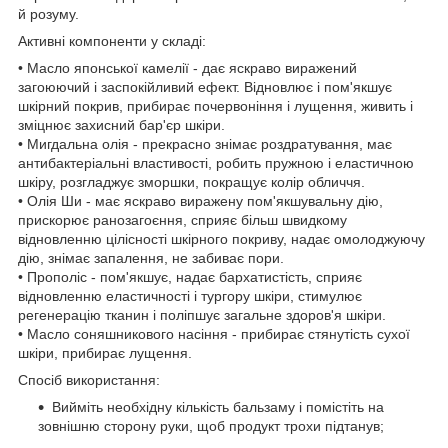
й розуму.
Активні компоненти у складі:
• Масло японської камелії - дає яскраво виражений
загоюючий і заспокійливий ефект. Відновлює і пом'якшує
шкірний покрив, прибирає почервоніння і лущення, живить і
зміцнює захисний бар'єр шкіри.
• Мигдальна олія - прекрасно знімає роздратування, має
антибактеріальні властивості, робить пружною і еластичною
шкіру, розгладжує зморшки, покращує колір обличчя.
• Олія Ши - має яскраво виражену пом'якшувальну дію,
прискорює ранозагоєння, сприяє більш швидкому
відновленню цілісності шкірного покриву, надає омолоджуючу
дію, знімає запалення, не забиває пори.
• Прополіс - пом'якшує, надає бархатистість, сприяє
відновленню еластичності і тургору шкіри, стимулює
регенерацію тканин і поліпшує загальне здоров'я шкіри.
• Масло соняшникового насіння - прибирає стянутість сухої
шкіри, прибирає лущення.
Спосіб використання:
Вийміть необхідну кількість бальзаму і помістіть на
зовнішню сторону руки, щоб продукт трохи підтанув;