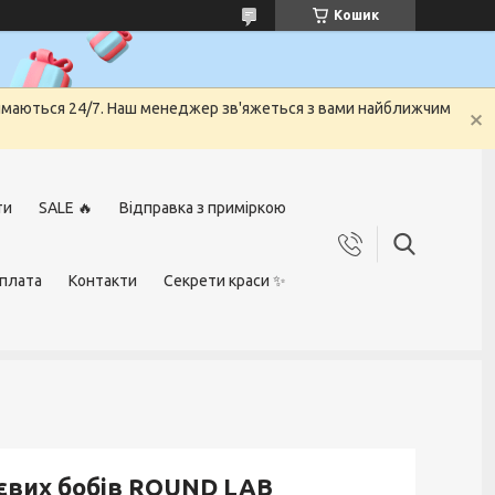
Кошик
риймаються 24/7. Наш менеджер зв'яжеться з вами найближчим
ти
SALE 🔥
Відправка з приміркою
оплата
Контакти
Секрети краси ✨
оєвих бобів ROUND LAB