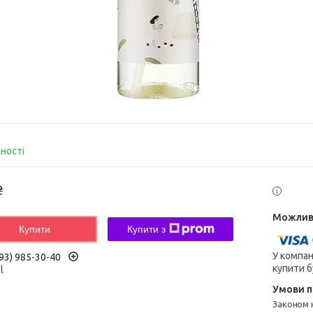
вності
₴
Купити
Купити з
У компан
93) 985-30-40
купити б
l
Законом не передбачено повернення та обмін даного товару