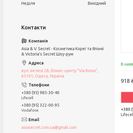
Неділя
Вихідний
Asia & V. Secret - Косметика Кореї та Японії
& Victoria's Secret Шоу-рум
В ная
вул. Інглезі 2В, Бізнес-центр "Via Roma",
65101, Одеса, Україна
918 
+380 (93) 985-30-40
Lifecell
+380 (95) 322-00-95
+380 (
Vodafone
Lifecel
asiasecret.com.ua@gmail.com