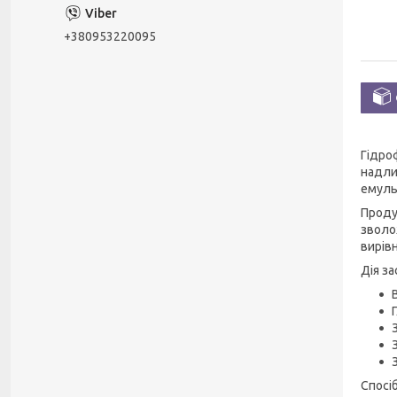
+380953220095
Гідро
надли
емуль
Проду
зволо
вирів
Дія за
Спосі