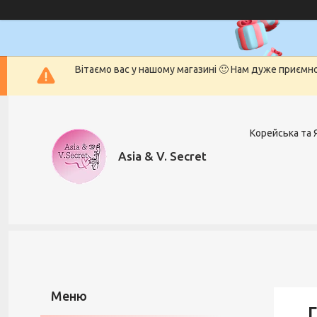
Вітаємо вас у нашому магазині 🙂 Нам дуже приємн
Корейська та 
Asia & V. Secret
Г