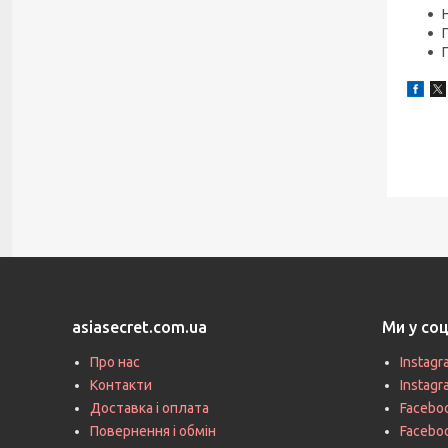
asiasecret.com.ua
Ми у со
Про нас
Instagr
Контакти
Instag
Доставка і оплата
Faceboo
Повернення і обмін
Facebo