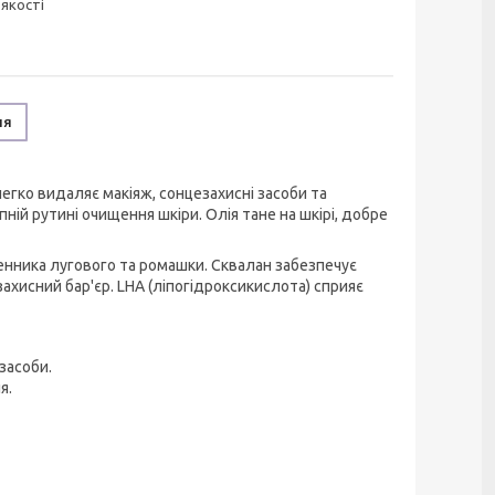
 якості
ня
егко видаляє макіяж, сонцезахисні засоби та
ій рутині очищення шкіри. Олія тане на шкірі, добре
пенника лугового та ромашки. Сквалан забезпечує
ахисний бар'єр. LHA (ліпогідроксикислота) сприяє
засоби.
я.