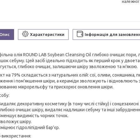
належної
Опис
Характеристики
Інформація для замовлен
фільна олія ROUND LAB Soybean Cleansing Oil глибоко очищає пори, л
шок себуму. Цей засіб ідеально підходить як перший крок у двоетапн
гується, глибоко очищає, залишаючи шкіру зволоженою та м'якою.
кт на 79% складається з натуральних олій: сої, оливи, соняшника, 
ження і пом'якшення шкіри, а кераміди зволожують і відновлюють з
нюванню мікрорельєфу та прискорює оновлення шкіри.
собу:
Видаляє декоративну косметику (в тому числі стійку) і сонцезахисні 
Глибоко очищає шкіру, видаляє надлишки себуму та інші забрудненн
Зменшує видимість чорних точок.
Зволожує шкіру.
Зміцнює гідроліпідний бар'єр.
б використання: