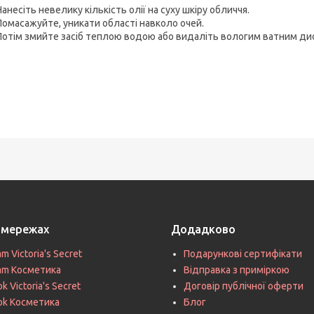
Нанесіть невелику кількість олії на суху шкіру обличчя.
Помасажуйте, уникати області навколо очей.
Потім змийте засіб теплою водою або видаліть вологим ватним ди
цмережах
Додадково
am Victoria's Secret
Подарункові сертифікати
ram Косметика
Відправка з приміркою
k Victoria's Secret
Договір публічної оферти
ok Косметика
Блог