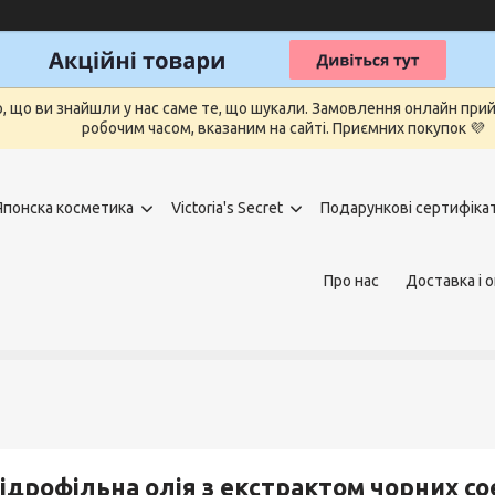
о, що ви знайшли у нас саме те, що шукали. Замовлення онлайн п
робочим часом, вказаним на сайті. Приємних покупок 💜
Японска косметика
Victoria's Secret
Подарункові сертифіка
Про нас
Доставка і 
ідрофільна олія з екстрактом чорних с