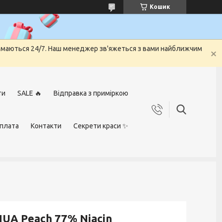
Кошик
риймаються 24/7. Наш менеджер зв'яжеться з вами найближчим
ти
SALE 🔥
Відправка з приміркою
оплата
Контакти
Секрети краси ✨
UA Peach 77% Niacin