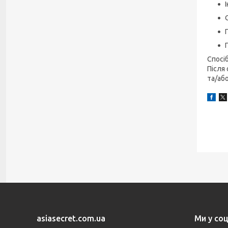
Спосі
Після 
та/або
asiasecret.com.ua
Ми у со