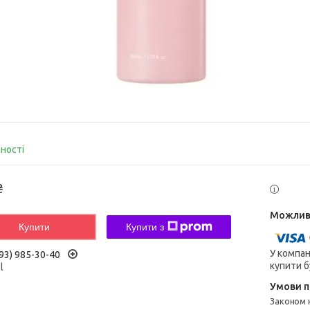
вності
₴
Купити
Купити з
У компан
93) 985-30-40
купити б
l
Законом не передбачено повернення та обмін даного товару