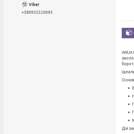
+380953220095
ANUA P
зволо
борот
Ідеал
Основ
Дія за