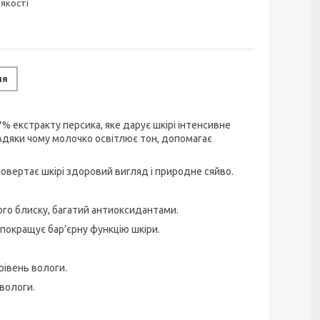
 якості
ня
7% екстракту персика, яке дарує шкірі інтенсивне
авдяки чому молочко освітлює тон, допомагає
овертає шкірі здоровий вигляд і природне сяйво.
ого блиску, багатий антиоксидантами.
 покращує бар’єрну функцію шкіри.
рівень вологи.
 вологи.