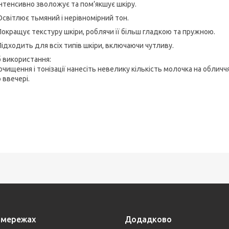
Інтенсивно зволожує та пом’якшує шкіру.
Освітлює тьмяний і нерівномірний тон.
Покращує текстуру шкіри, роблячи її більш гладкою та пружною.
Підходить для всіх типів шкіри, включаючи чутливу.
б використання:
очищення і тонізації нанесіть невелику кількість молочка на обличчя
 ввечері.
цмережах
Додадково