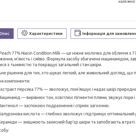
належної
Опис
Характеристики
Інформація для замовлен
each 77% Niacin Condition Milk — це ніжне молочко для обличчя з 7
ження, м’якість і сяйво. Формула засобу збагачена ніацинамідом, з
ися з тьмяністю та покращує загальний стан шкіри.
ьне рішення для тих, хто шукає легкий, але живильний догляд, що п
ні компоненти:
Екстракт персика 77% — зволожує, пом’якшує і надає шкірі природн
Ніацинамід — вирівнює тон, освітлює пігментні плями, звужує пори і
Пантенол — заспокоює подразнення і сприяє загоєнню.
Гіалуронова кислота — глибоко зволожує і підтримує оптимальний 
Кераміди — зміцнюють захисний бар’єр шкіри та запобігають втраті
собу: