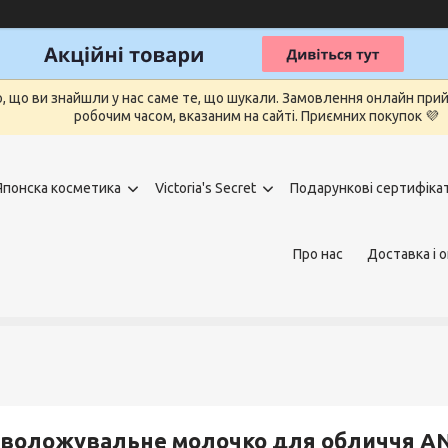
о, що ви знайшли у нас саме те, що шукали. Замовлення онлайн п
робочим часом, вказаним на сайті. Приємних покупок 💜
Японска косметика
Victoria's Secret
Подарункові сертифіка
Про нас
Доставка і 
воложувальне молочко для обличчя AN