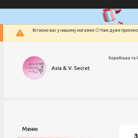
Вітаємо вас у нашому магазині 🙂 Нам дуже приємн
Корейська та 
Asia & V. Secret
З