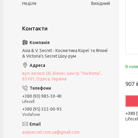
Неділя
Вихідний
Asia & V. Secret - Косметика Кореї та Японії
& Victoria's Secret Шоу-рум
В ная
вул. Інглезі 2В, Бізнес-центр "Via Roma",
65101, Одеса, Україна
907 
+380 (93) 985-30-40
Lifecell
+380 (95) 322-00-95
+380 (
Vodafone
Lifecel
asiasecret.com.ua@gmail.com