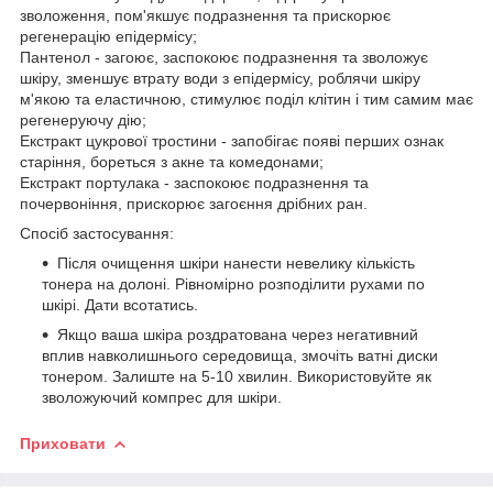
зволоження, пом'якшує подразнення та прискорює
регенерацію епідермісу;
Пантенол - загоює, заспокоює подразнення та зволожує
шкіру, зменшує втрату води з епідермісу, роблячи шкіру
м'якою та еластичною, стимулює поділ клітин і тим самим має
регенеруючу дію;
Екстракт цукрової тростини - запобігає появі перших ознак
старіння, бореться з акне та комедонами;
Екстракт портулака - заспокоює подразнення та
почервоніння, прискорює загоєння дрібних ран.
Спосіб застосування:
Після очищення шкіри нанести невелику кількість
тонера на долоні. Рівномірно розподілити рухами по
шкірі. Дати всотатись.
Якщо ваша шкіра роздратована через негативний
вплив навколишнього середовища, змочіть ватні диски
тонером. Залиште на 5-10 хвилин. Використовуйте як
зволожуючий компрес для шкіри.
Приховати