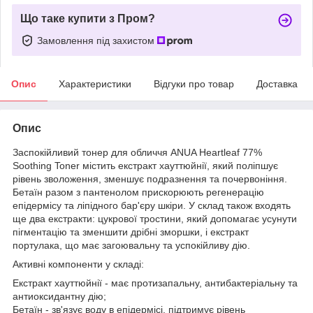
Що таке купити з Пром?
Замовлення під захистом
Опис
Характеристики
Відгуки про товар
Доставка
Опис
Заспокійливий тонер для обличчя ANUA Heartleaf 77%
Soothing Toner містить екстракт хауттюйнії, який поліпшує
рівень зволоження, зменшує подразнення та почервоніння.
Бетаїн разом з пантенолом прискорюють регенерацію
епідермісу та ліпідного бар'єру шкіри. У склад також входять
ще два екстракти: цукрової тростини, який допомагає усунути
пігментацію та зменшити дрібні зморшки, і екстракт
портулака, що має загоювальну та успокійливу дію.
Активні компоненти у складі:
Екстракт хауттюйнії - має протизапальну, антибактеріальну та
антиоксидантну дію;
Бетаїн - зв'язує воду в епідермісі, підтримує рівень