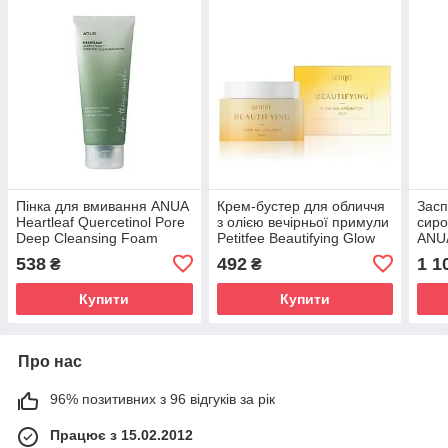
Пінка для вмивання ANUA
Крем-бустер для обличчя
Засп
Heartleaf Quercetinol Pore
з олією вечірньої примули
сиро
Deep Cleansing Foam
Petitfee Beautifying Glow
ANUA
150ml (Термін
On Hydration 50ml (Термін
Mois
538
492
1 1
₴
₴
придатності: до
придатності: до
30m
15.11.2026)
01.11.2026)
Купити
Купити
Про нас
96% позитивних з 96 відгуків за рік
Працює з 15.02.2012