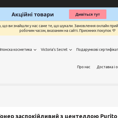
о, що ви знайшли у нас саме те, що шукали. Замовлення онлайн п
робочим часом, вказаним на сайті. Приємних покупок 💜
Японска косметика
Victoria's Secret
Подарункові сертифіка
Про нас
Доставка і 
онер заспокійливий з центеллою Purito 