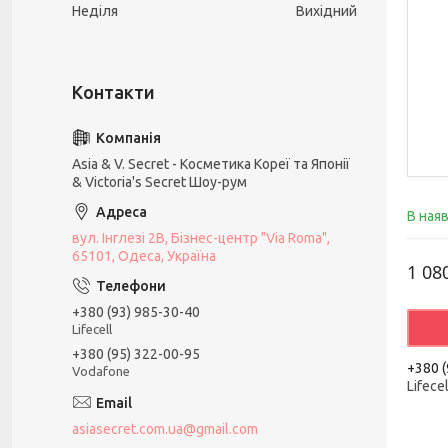
Неділя
Вихідний
Asia & V. Secret - Косметика Кореї та Японії
& Victoria's Secret Шоу-рум
В ная
вул. Інглезі 2В, Бізнес-центр "Via Roma",
65101, Одеса, Україна
1 08
+380 (93) 985-30-40
Lifecell
+380 (95) 322-00-95
+380 (
Vodafone
Lifecel
asiasecret.com.ua@gmail.com