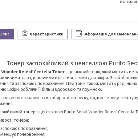
належної
Опис
Характеристики
Інформація для замовлен
Тонер заспокійливий з центеллою Purito Seou
o Wonder Releaf Centella Toner
– це ніжний тонік, який містить ве
кійливими та оздоровчими властивостями для шкіри. Засіб збагачу
ення та заспокоює подразнення. Цей тонік також містить ряд інших 
нню шкіри, роблячи її більш здоровою та пружною.
 нанесення шкіра миттєво вбирає його легку, водно-гелеву текстуру
ження.
ивості тонера:
заспокоює подразнення;
зменшує почервоніння;