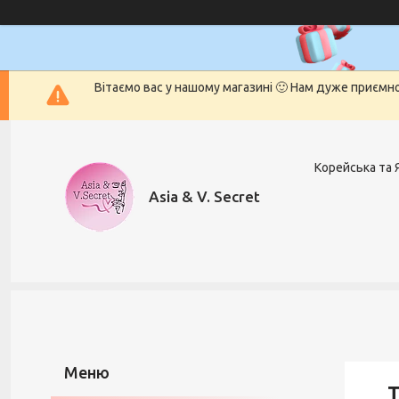
Вітаємо вас у нашому магазині 🙂 Нам дуже приємн
Корейська та 
Asia & V. Secret
Т