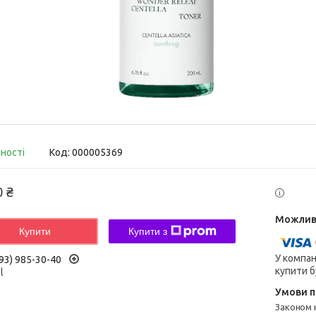
вності
Код:
000005369
0 ₴
Купити
Купити з
У компан
93) 985-30-40
купити б
l
Законом не передбачено повернення та обмін даного товару