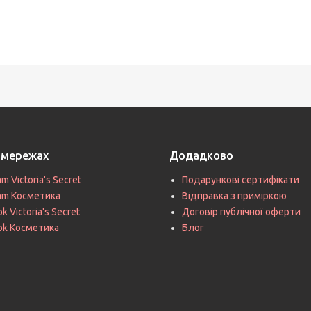
цмережах
Додадково
am Victoria's Secret
Подарункові сертифікати
ram Косметика
Відправка з приміркою
k Victoria's Secret
Договір публічної оферти
ok Косметика
Блог