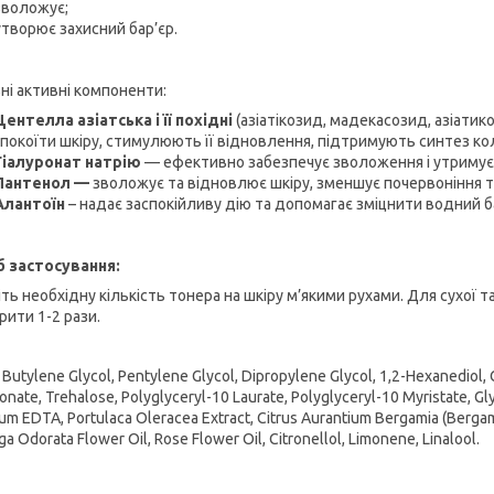
зволожує;
утворює захисний бар’єр.
ні активні компоненти:
Центелла азіатська і її похідні
(азіатікозид, мадекасозид, азіати
спокоїти шкіру, стимулюють її відновлення, підтримують синтез ко
Гіалуронат натрію
— ефективно забезпечує зволоження і утримує 
Пантенол —
зволожує та відновлює шкіру, зменшує почервоніння т
Алантоїн
– надає заспокійливу дію та допомагає зміцнити водний ба
б застосування:
іть необхідну кількість тонера на шкіру м’якими рухами. Для сухої
рити 1-2 рази.
 Butylene Glycol, Pentylene Glycol, Dipropylene Glycol, 1,2-Hexanediol,
onate, Trehalose, Polyglyceryl-10 Laurate, Polyglyceryl-10 Myristate, Gly
um EDTA, Portulaca Oleracea Extract, Citrus Aurantium Bergamia (Bergamo
a Odorata Flower Oil, Rose Flower Oil, Citronellol, Limonene, Linalool.