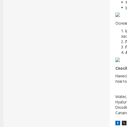
Основ
за
Спосі
Нанес
повто
Water,
Hyalur
Disodi
Canang