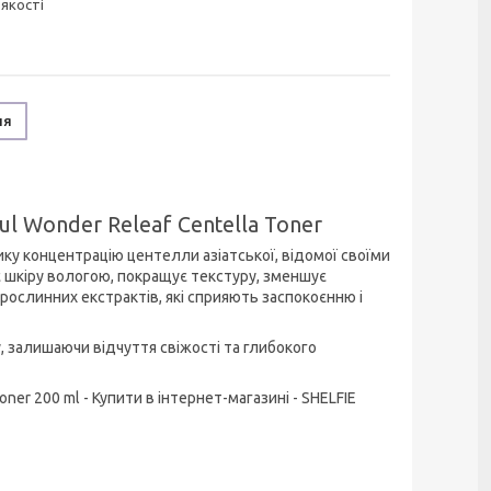
 якості
ня
l Wonder Releaf Centella Toner
лику концентрацію центелли азіатської, відомої своїми
є шкіру вологою, покращує текстуру, зменшує
рослинних екстрактів, які сприяють заспокоєнню і
, залишаючи відчуття свіжості та глибокого