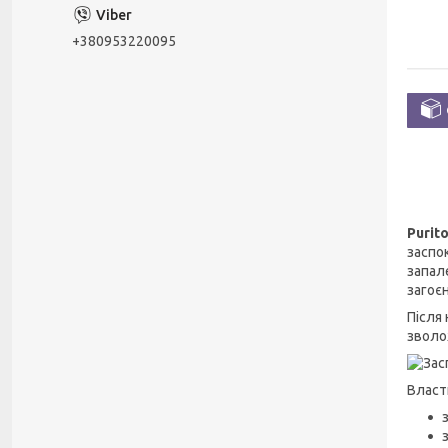
+380953220095
Purit
заспо
запал
загоє
Після
зволо
Власт