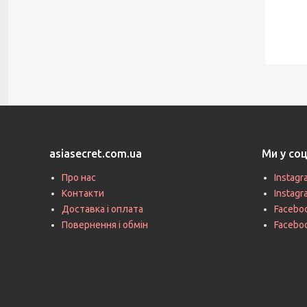
asiasecret.com.ua
Ми у со
Про нас
Instagr
Контакти
Instag
Доставка і оплата
Faceboo
Повернення і обмін
Facebo