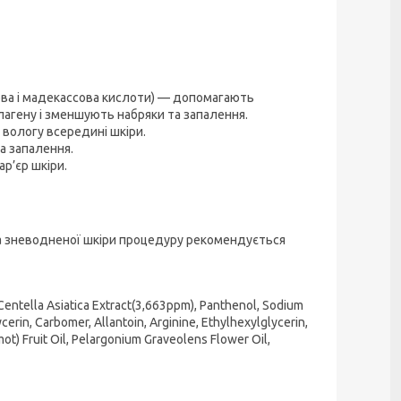
кова і мадекассова кислоти) — допомагають
лагену і зменшують набряки та запалення.
вологу всередині шкіри.
а запалення.
р’єр шкіри.
 та зневодненої шкіри процедуру рекомендується
 Centella Asiatica Extract(3,663ppm), Panthenol, Sodium
cerin, Carbomer, Allantoin, Arginine, Ethylhexylglycerin,
t) Fruit Oil, Pelargonium Graveolens Flower Oil,