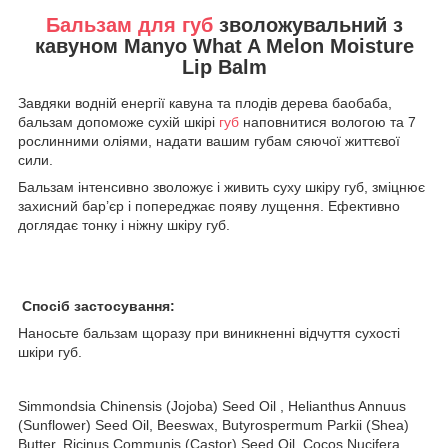
Бальзам для губ
зволожувальний з
кавуном Manyo What A Melon Moisture
Lip Balm
Завдяки водній енергії кавуна та плодів дерева баобаба,
бальзам допоможе сухій шкірі
губ
наповнитися вологою та 7
рослинними оліями, надати вашим губам сяючої життєвої
сили.
Бальзам інтенсивно зволожує і живить суху шкіру губ, зміцнює
захисний бар’єр і попереджає появу лущення. Ефективно
доглядає тонку і ніжну шкіру губ.
Спосіб застосування:
Наносьте бальзам щоразу при виникненні відчуття сухості
шкіри губ.
Simmondsia Chinensis (Jojoba) Seed Oil , Helianthus Annuus
(Sunflower) Seed Oil, Beeswax, Butyrospermum Parkii (Shea)
Butter, Ricinus Communis (Castor) Seed Oil, Cocos Nucifera