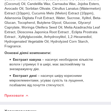
(Coconut) Oil, Candelilla Wax, Carnauba Wax, Jojoba Esters,
Avocado Oil, Sorbitan Olivate, Citrullus Lanatus (Watermelon)
Extract (10ppm), Cucumis Melo (Melon) Extract (10ppm),
Adansonia Digitata Fruit Extract, Water, Sucrose, Xylitol, Beta-
Glucan, Tocopherol, Butylene Glycol, Glucose, Glyceryl
Caprylate, Moringa Oleifera Seed Oil, Melia Azadirachta Leaf
Extract, Dioscorea Japonica Root Extract , Eclipta Prostrata
Extract , Xylitylglucoside, Anhydroxylitol, 1,2-Hexanediol,
Hydrogenated Vegetable Oil, Hydrolyzed Corn Starch,
Fragrance.
Основні діючі компоненти:
Екстракт кавуна
– насичує необхідною кількістю
вологи і утримує її в шкірі, має заспокійливу та
знезаражуючу дію.
Екстракт дині
– насичує шкіру корисними
мікроелементами, усуває сухість та лущення,
позбавляє від почуття стягнутості.
Приховати