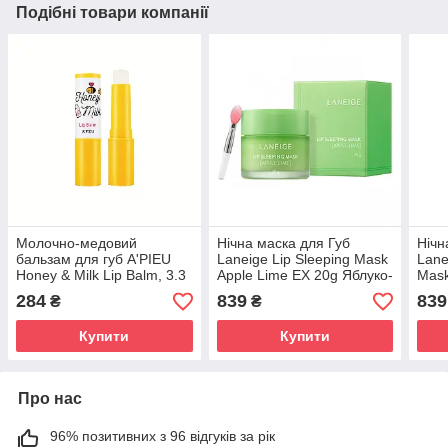
Подібні товари компанії
Молочно-медовий
Нічна маска для Губ
Нічн
бальзам для губ A'PIEU
Laneige Lip Sleeping Mask
Lane
Honey & Milk Lip Balm, 3.3
Apple Lime EX 20g Яблуко-
Mask
мл
Лайм
М'ят
284
839
839
₴
₴
Купити
Купити
Про нас
96% позитивних з 96 відгуків за рік