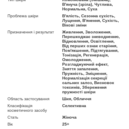
В'януча (зріла), Чутлива,
Нормальна, Суха
Проблема шкіри
В'ялість, Сезонна сухість,
Лущення, В'янення, Сухість,
Вікові зміни
Призначення і результат
Живлення, Зволоження,
Перешкоджає зневодненню,
Відновлення, Освітлення,
Від перших ознак старіння,
Пом'якшення, Підтягування,
Тонізація, Регенерація,
Омолодження,
Розгладжуючий ефект,
Зняття запалення,
Пружність, Зміцнення,
Нормалізація секреції
сальних залоз, Висновок
токсинів, Збереження
пружності шкіри
Область застосування
Шия, Обличчя
Класифікація
Селективна
косметичного засобу
Стать
Жіноча
Вік
25+