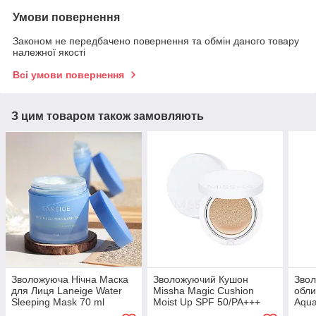
Умови повернення
Законом не передбачено повернення та обмін даного товару
належної якості
Всі умови повернення
З цим товаром також замовляють
Зволожуюча Нічна Маска
Зволожуючий Кушон
Звол
для Лиця Laneige Water
Missha Magic Cushion
обли
Sleeping Mask 70 ml
Moist Up SPF 50/PA+++
Aqua
15g Тон 21