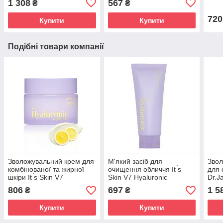
1 308
567
₴
₴
720
Купити
Купити
Подібні товари компанії
Зволожувальний крем для
М'який засіб для
Звол
комбінованої та жирної
очищення обличчя It ́s
для 
шкіри It ́s Skin V7
Skin V7 Hyaluronic
Dr.J
Hyaruronic
Moisturize+Glow
Barr
806
697
1 5
₴
₴
Moisturizer+Glow Cream,
Cleanser,150ml
50 мл
Купити
Купити