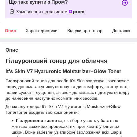
Що таке купити з Пром?
Замовлення під захистом
Опис
Характеристики
Відгуки про товар
Доставка
Опис
Гілауроновий тонер для обличчя
It's Skin V7 Hyaruronic Moisturizer+Glow Toner
Гиалуроновий тонер для особи It's Skin зволожує і заспокоює
шкіру, допомагає уникнути почуття дискомфорту, стягнутості,
появи сухості і лущення, а також допомагає підготувати шкіру
до нанесення наступних косметичних засобів.
До складу тонера It's Skin V7 Hyaruronic Moisturizer+Glow
TonerToner входять такі компоненти:
Гіалуронова кислота
, яка бере участь у багатьох
життєво важливих процесах, які протікають у клітинах
шкіри. Вона забезпечує глибоке зволоження всіх шарів