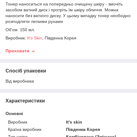
Тонер наноситься на попередньо очищену шкіру - змочіть
засобом ватний диск і протріть їм шкіру обличчя. Можна
наносити без ватного диску. У цьому випадку тонер необхідно
розподіляти легкими рухами
Об'єм: 150 мл.
Виробник:
It's Skin
,
Південна Корея
Приховати
Спосіб упаковки
Від виробника
Характеристики
Основні
Виробник
It's skin
Країна виробник
Південна Корея
Тип шкіри
Комбінована (Змішана),