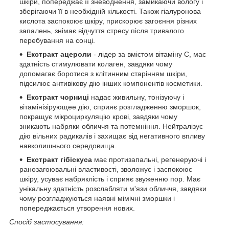
шкіри, попереджає її зневоднення, замикаючи вологу і
зберігаючи її в необхідній кількості. Також гіалуронова
кислота заспокоює шкіру, прискорює загоєння різних
запалень, знімає відчуття стресу після тривалого
перебування на сонці.
Екстракт ацероли
- лідер за вмістом вітаміну C, має
здатність стимулювати колаген, завдяки чому
допомагає боротися з клітинним старінням шкіри,
підсилює антивікову дію інших компонентів косметики.
Екстракт чорниці
надає живильну, тонізуючу і
вітамінізірующее дію, сприяє розгладженню зморшок,
покращує мікроциркуляцію крові, завдяки чому
зникають набряки обличчя та потемніння. Нейтралізує
дію вільних радикалів і захищає від негативного впливу
навколишнього середовища.
Екстракт гібіскуса
має протизапальні, регенеруючі і
ранозагоювальні властивості, зволожує і заспокоює
шкіру, усуває набряклість і сприяє звуженню пор. Має
унікальну здатність розслабляти м'язи обличчя, завдяки
чому розгладжуються наявні мімічні зморшки і
попереджається утворення нових.
Спосіб застосування: