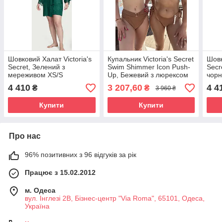
Шовковий Халат Victoria's
Купальник Victoria's Secret
Шовк
Secret, Зелений з
Swim Shimmer Icon Push-
Secr
мереживом XS/S
Up, Бежевий з люрексом
чор
4 410
3 207,60
4 4
₴
₴
3 960 ₴
Купити
Купити
Про нас
96% позитивних з 96 відгуків за рік
Працює з 15.02.2012
м. Одеса
вул. Інглезі 2В, Бізнес-центр "Via Roma", 65101, Одеса,
Україна