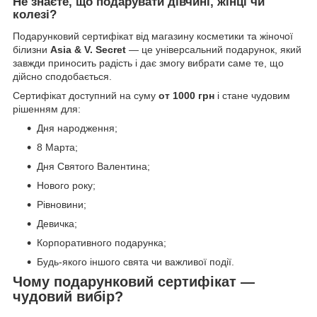
Не знаєте, що подарувати дівчині, жінці чи
колезі?
Подарунковий сертифікат від магазину косметики та жіночої
білизни
Asia & V. Secret
— це універсальний подарунок, який
завжди приносить радість і дає змогу вибрати саме те, що
дійсно сподобається.
Сертифікат доступний на суму
от 1000 грн
і стане чудовим
рішенням для:
Дня народження;
8 Марта;
Дня Святого Валентина;
Нового року;
Рівновини;
Девичка;
Корпоративного подарунка;
Будь-якого іншого свята чи важливої події.
Чому подарунковий сертифікат —
чудовий вибір?