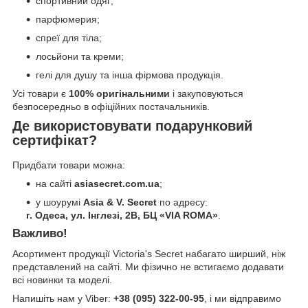
спортивний одяг;
парфюмерия;
спреї для тіла;
лосьйони та креми;
гелі для душу та інша фірмова продукція.
Усі товари є
100% оригінальними
і закуповуються
безпосередньо в офіційних постачальників.
Де використовувати подарунковий
сертифікат?
Придбати товари можна:
на сайті
asiasecret.com.ua
;
у шоурумі
Asia & V. Secret
по адресу:
г. Одеса, ул. Інглезі, 2В, БЦ «VIA ROMA»
.
Важливо!
Асортимент продукції Victoria's Secret набагато ширший, ніж
представлений на сайті. Ми фізично не встигаємо додавати
всі новинки та моделі.
Напишіть нам у Viber:
+38 (095) 322-00-95
, і ми відправимо