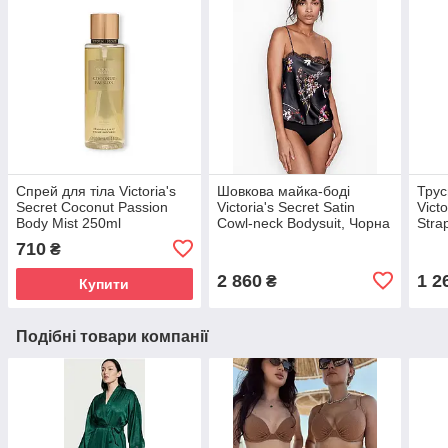
Спрей для тіла Victoria's
Шовкова майка-боді
Трус
Secret Coconut Passion
Victoria's Secret Satin
Vict
Body Mist 250ml
Cowl-neck Bodysuit, Чорна
Stra
з квітами XS
M
710
₴
2 860
1 2
₴
Купити
Подібні товари компанії