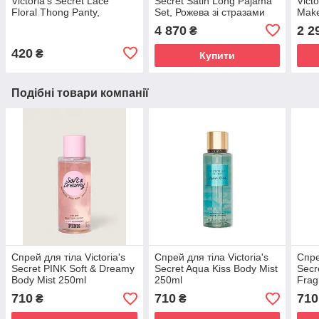
Victoria's Secret Lace
Secret Satin Long Pajama
Vict
Floral Thong Panty,
Set, Рожева зі стразами
Make
Червоні S
4 870
2 2
₴
420
₴
Купити
Подібні товари компанії
Спрей для тіла Victoria's
Спрей для тіла Victoria's
Спре
Secret PINK Soft & Dreamy
Secret Aqua Kiss Body Mist
Secr
Body Mist 250ml
250ml
Frag
710
710
710
₴
₴