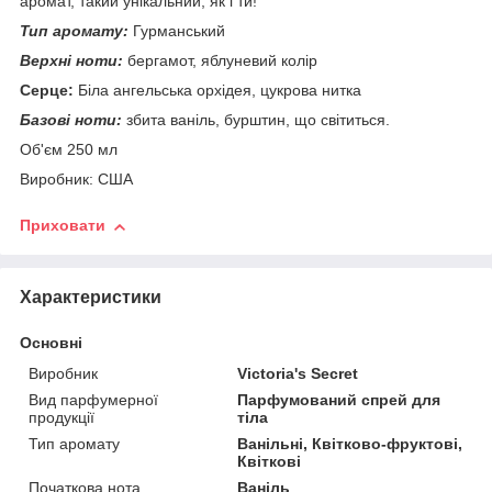
аромат, такий унікальний, як і ти!
Тип аромату:
Гурманський
Верхні ноти:
бергамот, яблуневий колір
Серце:
Біла ангельська орхідея, цукрова нитка
Базові ноти:
збита ваніль, бурштин, що світиться.
Об'єм 250 мл
Виробник: США
Приховати
Характеристики
Основні
Виробник
Victoria's Secret
Вид парфумерної
Парфумований спрей для
продукції
тіла
Тип аромату
Ванільні, Квітково-фруктові,
Квіткові
Початкова нота
Ваніль