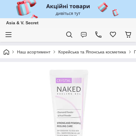
Asia & V. Secret
Наш асортимент
Корейська та Японська косметика
П