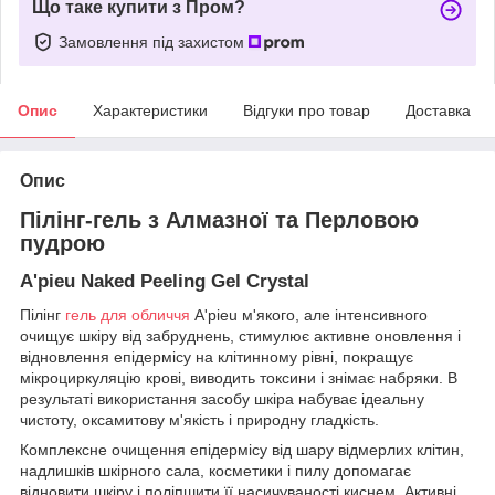
Що таке купити з Пром?
Замовлення під захистом
Опис
Характеристики
Відгуки про товар
Доставка
Опис
Пілінг-гель з Алмазної та Перловою
пудрою
A'pieu Naked Peeling Gel Crystal
Пілінг
гель для обличчя
A'pieu м'якого, але інтенсивного
очищує шкіру від забруднень, стимулює активне оновлення і
відновлення епідермісу на клітинному рівні, покращує
мікроциркуляцію крові, виводить токсини і знімає набряки. В
результаті використання засобу шкіра набуває ідеальну
чистоту, оксамитову м'якість і природну гладкість.
Комплексне очищення епідермісу від шару відмерлих клітин,
надлишків шкірного сала, косметики і пилу допомагає
відновити шкіру і поліпшити її насичуваності киснем. Активні