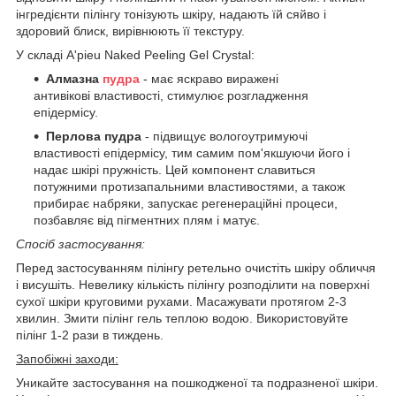
інгредієнти пілінгу тонізують шкіру, надають їй сяйво і
здоровий блиск, вирівнюють її текстуру.
У складі A'pieu Naked Peeling Gel Crystal:
Алмазна
пудра
- має яскраво виражені
антивікові властивості, стимулює розгладження
епідермісу.
Перлова пудра
- підвищує вологоутримуючі
властивості епідермісу, тим самим пом'якшуючи його і
надає шкірі пружність. Цей компонент славиться
потужними протизапальними властивостями, а також
прибирає набряки, запускає регенераційні процеси,
позбавляє від пігментних плям і матує.
Спосіб застосування:
Перед застосуванням пілінгу ретельно очистіть шкіру обличчя
і висушіть. Невелику кількість пілінгу розподілити на поверхні
сухої шкіри круговими рухами. Масажувати протягом 2-3
хвилин. Змити пілінг гель теплою водою. Використовуйте
пілінг 1-2 рази в тиждень.
Запобіжні заходи:
Уникайте застосування на пошкодженої та подразненої шкіри.