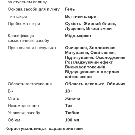
за ступенем впливу
Основа засоби для пілінгу
Гель
Тип шкіри
Всі типи шкіри
Проблема шкіри
Сухість, Жирний блиск,
Лущення, Вікові зміни
Класифікація
Мідл-маркет
косметичного засобу
Призначення і результат
Очищення, Зволоження,
Матування, Освітлення,
Підтягування, Омолодження,
Розгладжуючий ефект,
Висновок токсинів,
Відлущування відмерлих
клітин шкіри
Область застосування
Область декольте, Обличчя
Вік
18+
Стать
Жіноча
Некомедогенно
Так
Упаковка засобу
Тюбик
Об`єм
100 мл
Користувальницькі характеристики