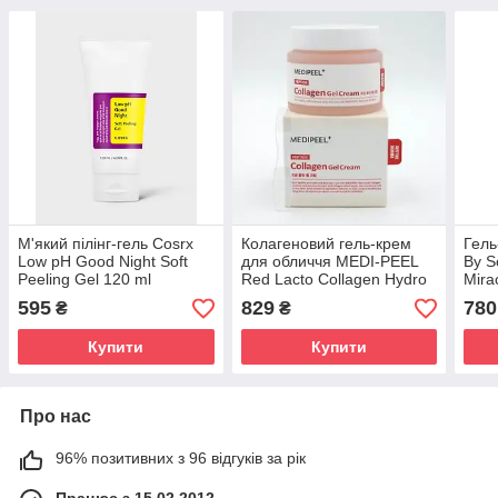
М'який пілінг-гель Cosrx
Колагеновий гель-крем
Гель
Low pH Good Night Soft
для обличчя MEDI-PEEL
By S
Peeling Gel 120 ml
Red Lacto Collagen Hydro
Mira
Gel Cream, 80ml
Clea
595
829
780
₴
₴
Купити
Купити
Про нас
96% позитивних з 96 відгуків за рік