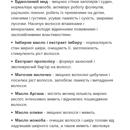
Бджолиний мед
- зміцнює стінки капілярів і судин,
нормалізує кровообіг, активізує роботу фолікулів,
ущільнює локони, робить їх приємними на дотик,
сяючими і густими, усуває ламкість і сухість, закриває
лусочки. Насичує волосся вітамінами і
мінералами, володіє відмінними поживними і
заспокійливими властивостями.
Імбирне масло і екстракт
імбиру
- нормалізують
стан жирної шкіри, очищають її, заспокоюють,
стимулюють ріст волосся.
Екстракт прополісу
- формує захисний і
зволожуючий бар'єр на волоссі.
Маточне молочко
- зміцнює волосяні цибулини і
посилює ріст волосся, запобігає ламкість і випадання
волосся.
Масло Аргана
- містить велику кількість жирних
кислот, інтенсивно живить і відновлює пошкоджене
волосся.
Масло оливи
- зміцнює волосся і живить.
Масло жожоба
- очищає волосся і шкіру голови від
надлишків шкірного сала, а також живить і зволожує