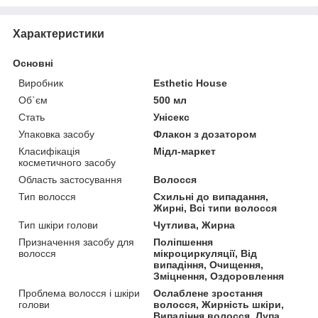
Характеристики
Основні
Виробник
Esthetic House
Об`єм
500 мл
Стать
Унісекс
Упаковка засобу
Флакон з дозатором
Класифікація
Мідл-маркет
косметичного засобу
Область застосування
Волосся
Тип волосся
Схильні до випадання,
Жирні, Всі типи волосся
Тип шкіри голови
Чутлива, Жирна
Призначення засобу для
Поліпшення
волосся
мікроциркуляції, Від
випадіння, Очищення,
Зміцнення, Оздоровлення
Проблема волосся і шкіри
Ослаблене зростання
голови
волосся, Жирність шкіри,
Випадіння волосся, Лупа,