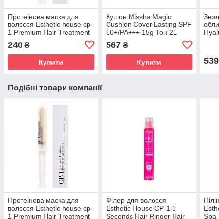
Протеінова маска для
Кушон Missha Magic
Звол
волосся Esthetic house cp-
Cushion Cover Lasting SPF
обли
1 Premium Hair Treatment
50+/PA+++ 15g Тон 21
Hyal
25ml
Cre
240
567
₴
₴
539
Купити
Купити
Подібні товари компанії
Протеінова маска для
Філер для волосся
Пілі
волосся Esthetic house cp-
Esthetic House CP-1 3
Esth
1 Premium Hair Treatment
Seconds Hair Ringer Hair
Spa 