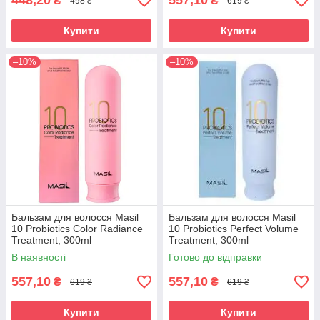
448,20
557,10
₴
₴
498 ₴
619 ₴
Купити
Купити
–10%
–10%
Бальзам для волосся Masil
Бальзам для волосся Masil
10 Probiotics Color Radiance
10 Probiotics Perfect Volume
Treatment, 300ml
Treatment, 300ml
В наявності
Готово до відправки
557,10
557,10
₴
₴
619 ₴
619 ₴
Купити
Купити