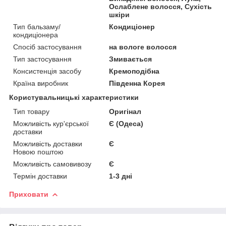
Ослаблене волосся, Сухість
шкіри
Тип бальзаму/
Кондиціонер
кондиціонера
Спосіб застосування
на вологе волосся
Тип застосування
Змивається
Консистенція засобу
Кремоподібна
Країна виробник
Південна Корея
Користувальницькі характеристики
Тип товару
Оригінал
Можливість кур'єрської
Є (Одеса)
доставки
Можливість доставки
Є
Новою поштою
Можливість самовивозу
Є
Термін доставки
1-3 дні
Приховати