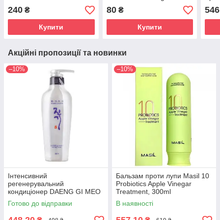
25ml
Fill-up Ampoule 13 ml
240
80
546
₴
₴
Купити
Купити
Акційні пропозиції та новинки
–10%
–10%
Інтенсивний
Бальзам проти лупи Masil 10
регенерувальний
Probiotics Apple Vinegar
кондиціонер DAENG GI MEO
Treatment, 300ml
RI Vitalizing Treatment, 300
Готово до відправки
В наявності
мл