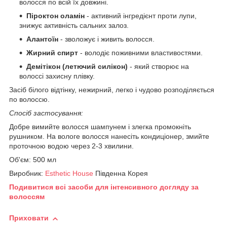
волосся по всій їх довжині.
Піроктон оламін
- активний інгредієнт проти лупи,
знижує активність сальних залоз.
Алантоїн
- зволожує і живить волосся.
Жирний спирт
- володіє поживними властивостями.
Демітікон (летючий силікон)
- який створює на
волоссі захисну плівку.
Засіб білого відтінку, нежирний, легко і чудово розподіляється
по волоссю.
Спосіб застосування:
Добре вимийте волосся шампунем і злегка промокніть
рушником. На вологе волосся нанесіть кондиціонер, змийте
проточною водою через 2-3 хвилини.
Об'єм: 500 мл
Виробник:
Esthetic House
Південна Корея
Подивитися всі засоби для інтенсивного догляду за
волоссям
Приховати