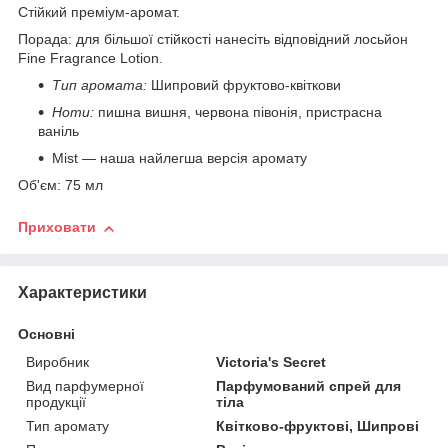
Стійкий преміум-аромат.
Порада: для більшої стійкості нанесіть відповідний лосьйон
Fine Fragrance Lotion.
Тип аромата:
Шипровий фруктово-квіткови
Ноти:
пишна вишня, червона півонія, пристрасна
ваніль
Mist — наша найлегша версія аромату
Об'єм: 75 мл
Приховати
Характеристики
Основні
Виробник
Victoria's Secret
Вид парфумерної
Парфумований спрей для
продукції
тіла
Тип аромату
Квітково-фруктові, Шипрові