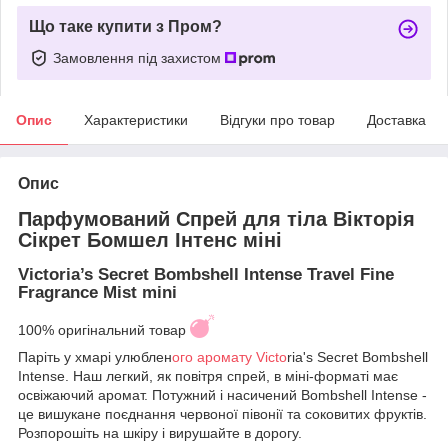
Що таке купити з Пром?
Замовлення під захистом
Опис
Характеристики
Відгуки про товар
Доставка
Опис
Парфумований Спрей для тіла Вікторія
Сікрет Бомшел Інтенс міні
Victoria’s Secret Bombshell Intense Travel Fine
Fragrance Mist mini
100% оригінальний товар
Паріть у хмарі улюблен
ого аромату Victo
ria's Secret Bombshell
Intense. Наш легкий, як повітря спрей, в міні-форматі має
освіжаючий аромат. Потужний і насичений Bombshell Intense -
це вишукане поєднання червоної півонії та соковитих фруктів.
Розпорошіть на шкіру і вирушайте в дорогу.