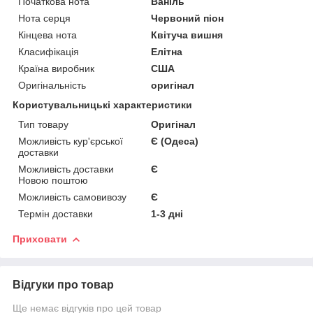
Початкова нота
Ваніль
Нота серця
Червоний піон
Кінцева нота
Квітуча вишня
Класифікація
Елітна
Країна виробник
США
Оригінальність
оригінал
Користувальницькі характеристики
Тип товару
Оригінал
Можливість кур'єрської
Є (Одеса)
доставки
Можливість доставки
Є
Новою поштою
Можливість самовивозу
Є
Термін доставки
1-3 дні
Приховати
Відгуки про товар
Ще немає відгуків про цей товар