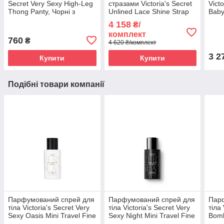
Secret Very Sexy High-Leg
стразами Victoria's Secret
Vict
Thong Panty, Чорні з
Unlined Lace Shine Strap
Baby
мереживом
Мереживний, Чорний
4 158
₴/
комплект
760
₴
4 620 ₴/комплект
3 2
Купити
Купити
Подібні товари компанії
Парфумований спрей для
Парфумований спрей для
Пар
тіла Victoria's Secret Very
тіла Victoria's Secret Very
тіла 
Sexy Oasis Mini Travel Fine
Sexy Night Mini Travel Fine
Bomb
Fragrance Mist 75ml
Fragrance Mist 75ml
Fine