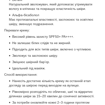
Натуральний зволожувач, який допомагає утримувати
вологу в клітинах та покращує еластичність шкіри.
Альфа-бісаболол
Має протизапальні властивості, заспокоює та освітлює
шкіру, зменшує подразнення.
Переваги крему:
Високий рівень захисту SPF50+ PA++++.
Не залишає білих слідів та не жирний.
Підходить для всіх типів шкіри, включно з чутливою.
Зволожує та заспокоює шкіру.
Зміцнює шкірний бар’єр.
Ідеальний під макіяж.
Спосіб використання:
Нанесіть достатню кількість крему як останній етап
догляду за шкірою перед виходом на вулицю.
Рівномірно розподіліть по обличчю, шиї та відкритих
ділянках шкіри за 15–20 хвилин до сонячної активності.
За потреби оновлюйте кожні 2–3 години протягом