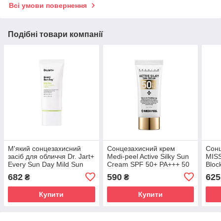
Всі умови повернення
Подібні товари компанії
М'який сонцезахисний
Сонцезахисний крем
Сонц
засіб для обличчя Dr. Jart+
Medi-peel Active Silky Sun
MISS
Every Sun Day Mild Sun
Cream SPF 50+ PA+++ 50
Bloc
SPF40 PA+++, 30 ml
ml
SPF
682
590
625
₴
₴
Купити
Купити