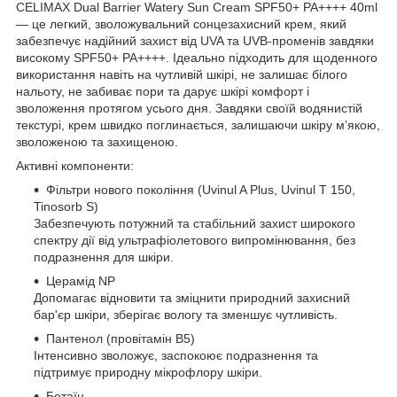
CELIMAX Dual Barrier Watery Sun Cream SPF50+ PA++++ 40ml
— це легкий, зволожувальний сонцезахисний крем, який
забезпечує надійний захист від UVA та UVB-променів завдяки
високому SPF50+ PA++++. Ідеально підходить для щоденного
використання навіть на чутливій шкірі, не залишає білого
нальоту, не забиває пори та дарує шкірі комфорт і
зволоження протягом усього дня. Завдяки своїй водянистій
текстурі, крем швидко поглинається, залишаючи шкіру м’якою,
зволоженою та захищеною.
Активні компоненти:
Фільтри нового покоління (Uvinul A Plus, Uvinul T 150,
Tinosorb S)
Забезпечують потужний та стабільний захист широкого
спектру дії від ультрафіолетового випромінювання, без
подразнення для шкіри.
Церамід NP
Допомагає відновити та зміцнити природний захисний
бар'єр шкіри, зберігає вологу та зменшує чутливість.
Пантенол (провітамін В5)
Інтенсивно зволожує, заспокоює подразнення та
підтримує природну мікрофлору шкіри.
Бетаїн