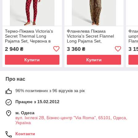
Термо-Піжама Victoria's
Фланелева Піжама
Флан
Secret Thermal Long
Victoria's Secret Flannel
шорт
Pajama Set, Червона в
Long Pajama Set,
Flan
клітку
Леопардова (Нова)
Чорн
2 940
3 360
3 1
₴
₴
Купити
Купити
Про нас
96% позитивних з 96 відгуків за рік
Працює з 15.02.2012
м. Одеса
вул. Інглезі 2В, Бізнес-центр "Via Roma", 65101, Одеса,
Україна
Контакти