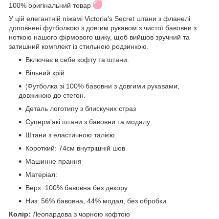
100% оригінальний товар
У цій елегантній піжамі Victoria's Secret штани з фланелі
доповнені футболкою з довгим рукавом з чистої бавовни з
ноткою нашого фірмового шику, щоб вийшов зручний та
затишний комплект із стильною родзинкою.
Включає в себе кофту та штани.
Вільний крій
¦Футболка зі 100% бавовни з довгими рукавами,
довжиною до стегон.
Деталь логотипу з блискучих страз
Суперм'які штани з бавовни та модалу
Штани з еластичною талією
Короткий: 74см внутрішній шов
Машинне прання
Матеріал:
Верх: 100% бавовна без декору
Низ: 56% бавовна, 44% модал, без обробки
Колір:
Леопардова з чорною кофтою