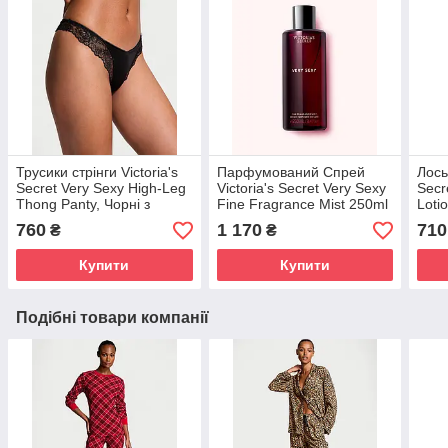
Трусики стрінги Victoria's
Парфумований Спрей
Лось
Secret Very Sexy High-Leg
Victoria's Secret Very Sexy
Secr
Thong Panty, Чорні з
Fine Fragrance Mist 250ml
Loti
мереживом
760
1 170
710
₴
₴
Купити
Купити
Подібні товари компанії