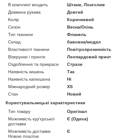
В комплект входить
Штани, Лонгслив
Довжина рукава
Довгий
Колір
Коричневий
Сезон
Весна/Осінь
Тип тканини
Фланель
Склад
бавовна/модал
Властивості тканини
Повітропроникність
Візерунки і принти
Леопардовий принт
Оздоблення та прикраси
Стрази
Наявність кишень
Так
Наявність капюшона
Ні
Міжнародний розмір
XS
Стан
Новий
Користувальницькі характеристики
Тип товару
Оригінал
Можливість кур'єрської
Є (Одеса)
доставки
Можливість доставки
Є
Новою поштою