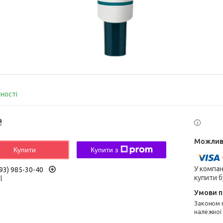
вності
₴
Купити
Купити з
У компан
93) 985-30-40
купити б
l
Законом не передбачено повернення та обмін даного товару
належної