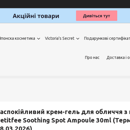
Японска косметика
Victoria's Secret
Подарункові сертифіка
Про нас
Доставка і 
аспокійливий крем-гель для обличчя з
etitfee Soothing Spot Ampoule 30ml (Тер
8.03.2026)