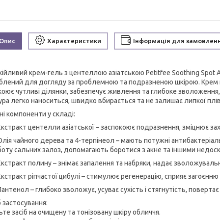
Опис
Характеристики
Інформація для замовлен
ійливий крем-гель з центеллою азіатською Petitfee Soothing Spot Am
блений для догляду за проблемною та подразненою шкірою. Крем 
коює чутливі ділянки, забезпечує живлення та глибоке зволоження,
ура легко наноситься, швидко вбирається та не залишає липкої пл
ні компоненти у складі:
Екстракт центелли азіатської – заспокоює подразнення, зміцнює зах
Олія чайного дерева та 4-терпінеол – мають потужні антибактеріал
боту сальних залоз, допомагають боротися з акне та іншими недос
Екстракт полину – знімає запалення та набряки, надає зволожувальн
Екстракт ріпчастої цибулі – стимулює регенерацію, сприяє загоєнню сл
Пантенол – глибоко зволожує, усуває сухість і стягнутість, повертає 
б застосування:
те засіб на очищену та тонізовану шкіру обличчя.