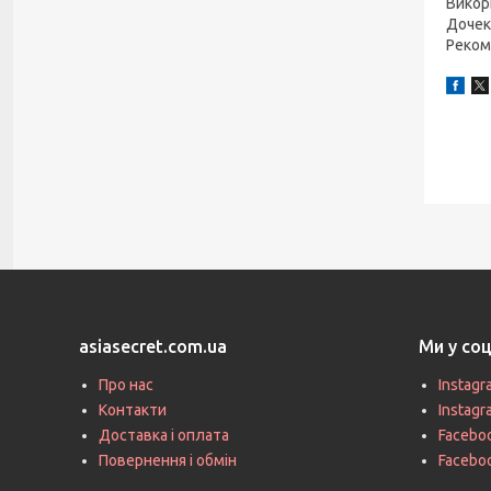
Викор
Дочек
Реком
asiasecret.com.ua
Ми у со
Про нас
Instagr
Контакти
Instag
Доставка і оплата
Faceboo
Повернення і обмін
Facebo