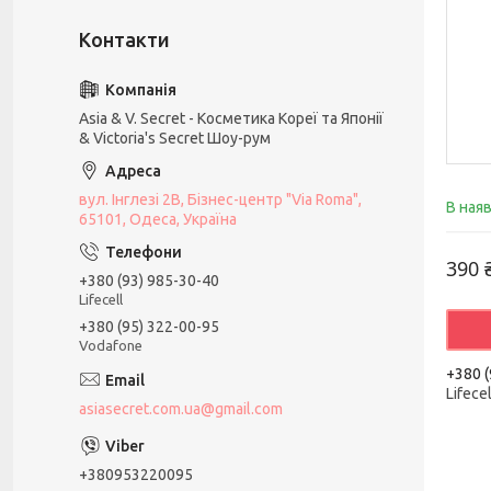
Asia & V. Secret - Косметика Кореї та Японії
& Victoria's Secret Шоу-рум
вул. Інглезі 2В, Бізнес-центр "Via Roma",
В ная
65101, Одеса, Україна
390 
+380 (93) 985-30-40
Lifecell
+380 (95) 322-00-95
Vodafone
+380 (
Lifecel
asiasecret.com.ua@gmail.com
+380953220095