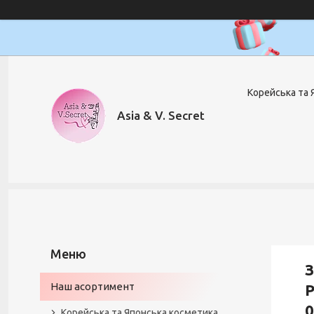
Корейська та 
Asia & V. Secret
З
Наш асортимент
P
0
Корейська та Японська косметика