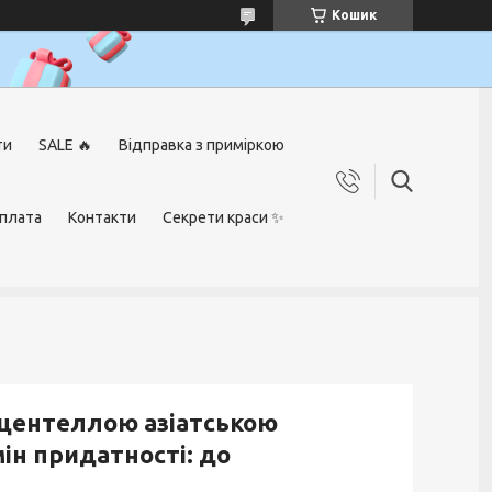
Кошик
ти
SALE 🔥
Відправка з приміркою
оплата
Контакти
Секрети краси ✨
 центеллою азіатською
мін придатності: до