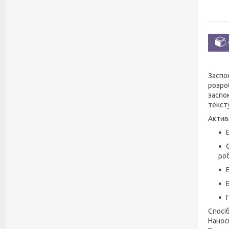
Заспок
розро
заспо
текст
Актив
ро
Спосі
Нанось