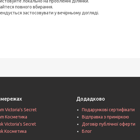
истовуйте локально на проблемні ділянки.
айтеся повного вбирання.
ендується застосовувати у вечірньому догляді.
цмережах
Додадково
am Victoria's Secret
Подарункові сертифікати
ram Косметика
Відправка з приміркою
k Victoria's Secret
Договір публічної оферти
ok Косметика
Блог