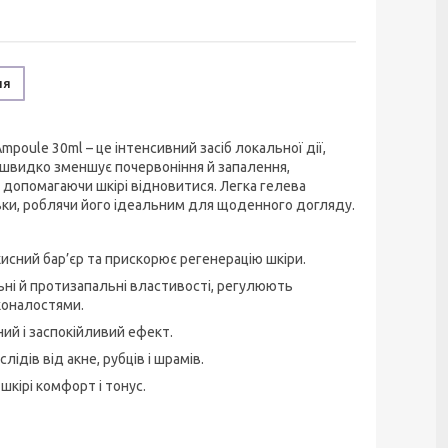
ня
poule 30ml – це інтенсивний засіб локальної дії,
швидко зменшує почервоніння й запалення,
 допомагаючи шкірі відновитися. Легка гелева
івки, роблячи його ідеальним для щоденного догляду.
исний бар’єр та прискорює регенерацію шкіри.
ьні й протизапальні властивості, регулюють
коналостями.
ий і заспокійливий ефект.
ідів від акне, рубців і шрамів.
шкірі комфорт і тонус.