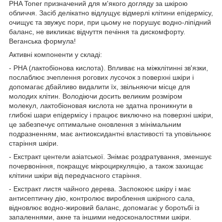
PHA Toner призначений для м'якого догляду за шкірою
обличчя. Засіб делікатно відлущує відмерлі клітини епідермісу,
очищує та звужує пори, при цьому не порушує водно-ліпідний
баланс, не викликає відчуття печіння та дискомфорту.
Веганська формула!
Активні компоненти у складі:
- PHA (лактобіонова кислота). Впливає на міжклітинні зв'язки,
послаблює зчеплення рогових лусочок з поверхні шкіри і
допомагає дбайливо видалити їх, звільняючи місце для
молодих клітин. Володіючи досить великим розміром
молекул, лактобіоновая кислота не здатна проникнути в
глибокі шари епідермісу і працює виключно на поверхні шкіри,
це забезпечує оптимальне оновлення з мінімальним
подразненням, має антиоксидантні властивості та уповільнює
старіння шкіри.
- Екстракт центели азіатської. Знімає роздратування, зменшує
почервоніння, покращує мікроциркуляцію, а також захищає
клітини шкіри від передчасного старіння.
- Екстракт листя чайного дерева. Заспокоює шкіру і має
антисептичну дію, контролює вироблення шкірного сала,
відновлює водно-жировий баланс, допомагає у боротьбі із
запаленнями, акне та іншими недосконалостями шкіри.