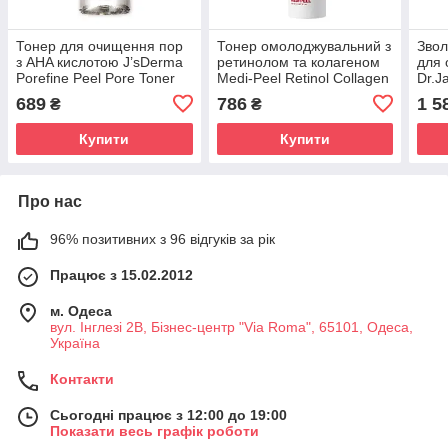
Тонер для очищення пор
Тонер омолоджувальний з
Звол
з AHA кислотою J’sDerma
ретинолом та колагеном
для 
Porefine Peel Pore Toner
Medi-Peel Retinol Collagen
Dr.J
200 ml
Lifting Toner 150 ml
Barr
689
786
1 5
₴
₴
Купити
Купити
Про нас
96% позитивних з 96 відгуків за рік
Працює з 15.02.2012
м. Одеса
вул. Інглезі 2В, Бізнес-центр "Via Roma", 65101, Одеса,
Україна
Контакти
Сьогодні працює з 12:00 до 19:00
Показати весь графік роботи