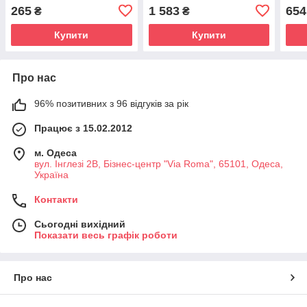
Centella Unscented Toner
Barrier Serum Toner 150ml
Brig
265
1 583
654
₴
₴
30 ml
210
Купити
Купити
Про нас
96% позитивних з 96 відгуків за рік
Працює з 15.02.2012
м. Одеса
вул. Інглезі 2В, Бізнес-центр "Via Roma", 65101, Одеса,
Україна
Контакти
Сьогодні вихідний
Показати весь графік роботи
Про нас