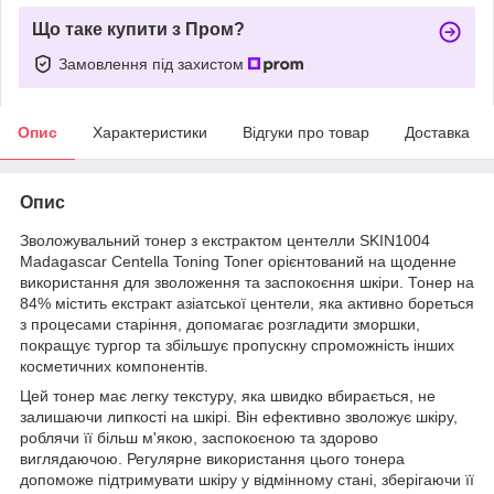
Що таке купити з Пром?
Замовлення під захистом
Опис
Характеристики
Відгуки про товар
Доставка
Опис
Зволожувальний тонер з екстрактом центелли SKIN1004
Madagascar Centella Toning Toner орієнтований на щоденне
використання для зволоження та заспокоєння шкіри. Тонер на
84% містить екстракт азіатської центели, яка активно бореться
з процесами старіння, допомагає розгладити зморшки,
покращує тургор та збільшує пропускну спроможність інших
косметичних компонентів.
Цей тонер має легку текстуру, яка швидко вбирається, не
залишаючи липкості на шкірі. Він ефективно зволожує шкіру,
роблячи її більш м'якою, заспокоєною та здорово
виглядаючою. Регулярне використання цього тонера
допоможе підтримувати шкіру у відмінному стані, зберігаючи її