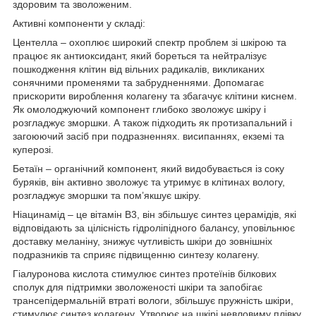
здоровим та зволоженим.
Активні компоненти у складі:
Центелла – охоплює широкий спектр проблем зі шкірою та
працює як антиоксидант, який бореться та нейтралізує
пошкодження клітин від вільних радикалів, викликаних
сонячними променями та забрудненнями. Допомагає
прискорити вироблення колагену та збагачує клітини киснем.
Як омолоджуючий компонент глибоко зволожує шкіру і
розгладжує зморшки. А також підходить як протизапальний і
загоюючий засіб при подразненнях. висипаннях, екземі та
куперозі.
Бетаїн – органічний компонент, який видобувається із соку
буряків, він активно зволожує та утримує в клітинах вологу,
розгладжує зморшки та пом’якшує шкіру.
Ніацинамід – це вітамін В3, він збільшує синтез церамідів, які
відповідають за цілісність гідроліпідного балансу, уповільнює
доставку меланіну, знижує чутливість шкіри до зовнішніх
подразників та сприяє підвищенню синтезу колагену.
Гіалуронова кислота стимулює синтез протеїнів білкових
сполук для підтримки зволоженості шкіри та запобігає
трансепідермальній втраті вологи, збільшує пружність шкіри,
стимулює синтез колагену. Утворює на шкірі невловиму плівку,