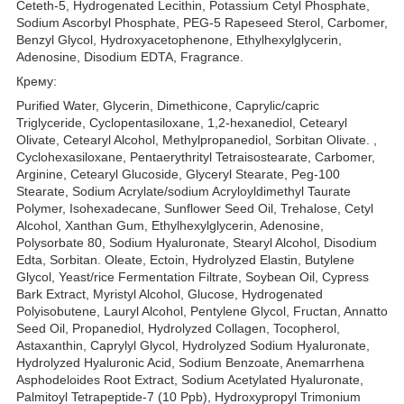
Ceteth-5, Hydrogenated Lecithin, Potassium Cetyl Phosphate,
Sodium Ascorbyl Phosphate, PEG-5 Rapeseed Sterol, Carbomer,
Benzyl Glycol, Hydroxyacetophenone, Ethylhexylglycerin,
Adenosine, Disodium EDTA, Fragrance.
Крему:
Purified Water, Glycerin, Dimethicone, Caprylic/capric
Triglyceride, Cyclopentasiloxane, 1,2-hexanediol, Cetearyl
Olivate, Cetearyl Alcohol, Methylpropanediol, Sorbitan Olivate. ,
Cyclohexasiloxane, Pentaerythrityl Tetraisostearate, Carbomer,
Arginine, Cetearyl Glucoside, Glyceryl Stearate, Peg-100
Stearate, Sodium Acrylate/sodium Acryloyldimethyl Taurate
Polymer, Isohexadecane, Sunflower Seed Oil, Trehalose, Cetyl
Alcohol, Xanthan Gum, Ethylhexylglycerin, Adenosine,
Polysorbate 80, Sodium Hyaluronate, Stearyl Alcohol, Disodium
Edta, Sorbitan. Oleate, Ectoin, Hydrolyzed Elastin, Butylene
Glycol, Yeast/rice Fermentation Filtrate, Soybean Oil, Cypress
Bark Extract, Myristyl Alcohol, Glucose, Hydrogenated
Polyisobutene, Lauryl Alcohol, Pentylene Glycol, Fructan, Annatto
Seed Oil, Propanediol, Hydrolyzed Collagen, Tocopherol,
Astaxanthin, Caprylyl Glycol, Hydrolyzed Sodium Hyaluronate,
Hydrolyzed Hyaluronic Acid, Sodium Benzoate, Anemarrhena
Asphodeloides Root Extract, Sodium Acetylated Hyaluronate,
Palmitoyl Tetrapeptide-7 (10 Ppb), Hydroxypropyl Trimonium