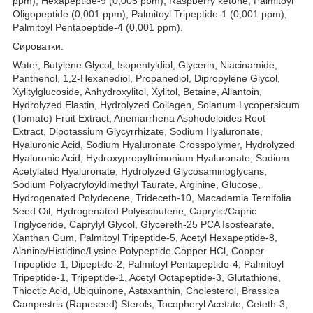
ppm), Hexapeptide-9 (0,005 ppm), Raspberry ketone, Palmitoyl
Oligopeptide (0,001 ppm), Palmitoyl Tripeptide-1 (0,001 ppm),
Palmitoyl Pentapeptide-4 (0,001 ppm).
Сироватки:
Water, Butylene Glycol, Isopentyldiol, Glycerin, Niacinamide,
Panthenol, 1,2-Hexanediol, Propanediol, Dipropylene Glycol,
Xylitylglucoside, Anhydroxylitol, Xylitol, Betaine, Allantoin,
Hydrolyzed Elastin, Hydrolyzed Collagen, Solanum Lycopersicum
(Tomato) Fruit Extract, Anemarrhena Asphodeloides Root
Extract, Dipotassium Glycyrrhizate, Sodium Hyaluronate,
Hyaluronic Acid, Sodium Hyaluronate Crosspolymer, Hydrolyzed
Hyaluronic Acid, Hydroxypropyltrimonium Hyaluronate, Sodium
Acetylated Hyaluronate, Hydrolyzed Glycosaminoglycans,
Sodium Polyacryloyldimethyl Taurate, Arginine, Glucose,
Hydrogenated Polydecene, Trideceth-10, Macadamia Ternifolia
Seed Oil, Hydrogenated Polyisobutene, Caprylic/Capric
Triglyceride, Caprylyl Glycol, Glycereth-25 PCA Isostearate,
Xanthan Gum, Palmitoyl Tripeptide-5, Acetyl Hexapeptide-8,
Alanine/Histidine/Lysine Polypeptide Copper HCl, Copper
Tripeptide-1, Dipeptide-2, Palmitoyl Pentapeptide-4, Palmitoyl
Tripeptide-1, Tripeptide-1, Acetyl Octapeptide-3, Glutathione,
Thioctic Acid, Ubiquinone, Astaxanthin, Cholesterol, Brassica
Campestris (Rapeseed) Sterols, Tocopheryl Acetate, Ceteth-3,