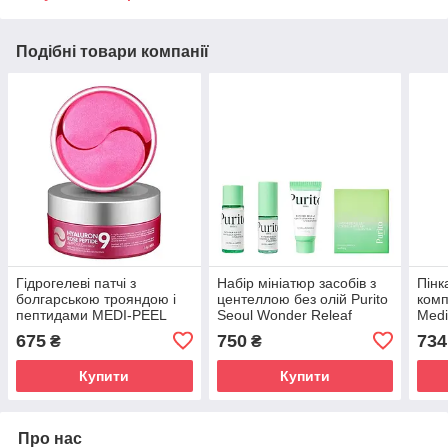
Подібні товари компанії
Гідрогелеві патчі з
Набір мініатюр засобів з
Пінк
болгарською трояндою і
центеллою без олій Purito
комп
пептидами MEDI-PEEL
Seoul Wonder Releaf
Medi
Hyaluron Rose Peptide 9
Centella Mini Kit Unscented
Esse
675
750
734
₴
₴
Ampoule Eye Patch 60шт
150 
Купити
Купити
Про нас