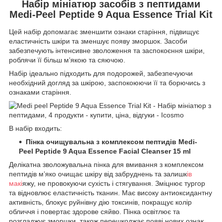
Набір мініатюр засобів з пептидами
Medi-Peel Peptide 9 Aqua Essence Trial Kit
Цей набір допомагає зменшити ознаки старіння, підвищує
еластичність шкіри та зменшує появу зморшок. Засоби
забезпечують інтенсивне зволоження та заспокоєння шкіри,
роблячи її більш м’якою та сяючою.
Набір ідеально підходить для подорожей, забезпечуючи
необхідний догляд за шкірою, заспокоюючи її та борючись з
ознаками старіння.
В набір входить:
Пінка очищувальна з комплексом пептидів Medi-
Peel Peptide 9 Aqua Essence Facial Cleanser 15 ml
Делікатна зволожувальна пінка для вмивання з комплексом
пептидів м’яко очищає шкіру від забруднень та залишк
ів
макі
яжу, не провокуючи сухість і стягування. Зміцнює тургор
та відновлює еластичність тканин. Має високу антиоксидантну
активність, блокує руйнівну дію токсинів, покращує колір
обличчя і повертає здорове сяйво. Пінка освітлює та
розгладжує зморшки, також перешкоджає появі нових ознак