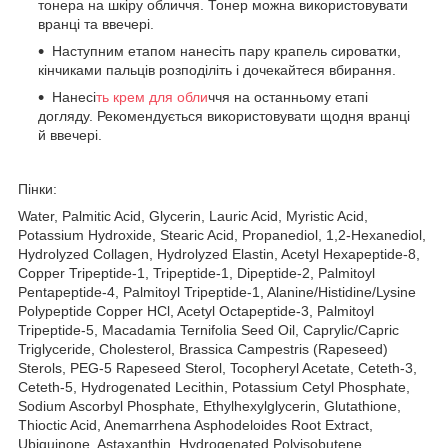
тонера на шкіру обличчя. Тонер можна використовувати
вранці та ввечері.
Наступним етапом нанесіть пару крапель сироватки,
кінчиками пальців розподіліть і дочекайтеся вбирання.
Нанесі
ть крем для обли
ччя на останньому етапі
догляду. Рекомендується використовувати щодня вранці
й ввечері.
Пінки:
Water, Palmitic Acid, Glycerin, Lauric Acid, Myristic Acid,
Potassium Hydroxide, Stearic Acid, Propanediol, 1,2-Hexanediol,
Hydrolyzed Collagen, Hydrolyzed Elastin, Acetyl Hexapeptide-8,
Copper Tripeptide-1, Tripeptide-1, Dipeptide-2, Palmitoyl
Pentapeptide-4, Palmitoyl Tripeptide-1, Alanine/Histidine/Lysine
Polypeptide Copper HCl, Acetyl Octapeptide-3, Palmitoyl
Tripeptide-5, Macadamia Ternifolia Seed Oil, Caprylic/Capric
Triglyceride, Cholesterol, Brassica Campestris (Rapeseed)
Sterols, PEG-5 Rapeseed Sterol, Tocopheryl Acetate, Ceteth-3,
Ceteth-5, Hydrogenated Lecithin, Potassium Cetyl Phosphate,
Sodium Ascorbyl Phosphate, Ethylhexylglycerin, Glutathione,
Thioctic Acid, Anemarrhena Asphodeloides Root Extract,
Ubiquinone, Astaxanthin, Hydrogenated Polyisobutene,