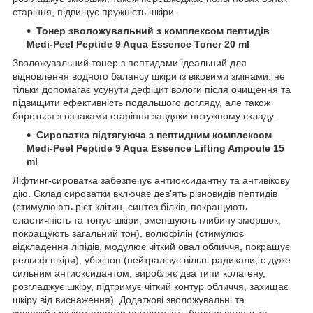
старіння, підвищує пружність шкіри.
Тонер зволожувальний з комплексом пептидів
Medi-Peel Peptide 9 Aqua Essence Toner 20 ml
Зволожувальний тонер з пептидами ідеальний для
відновлення водного балансу шкіри із віковими змінами: не
тільки допомагає усунути дефіцит вологи після очищення та
підвищити ефективність подальшого догляду, але також
бореться з ознаками старіння завдяки потужному складу.
Сироватка підтягуюча з пептидним комплексом
Medi-Peel Peptide 9 Aqua Essence Lifting Ampoule 15
ml
Ліфтинг-сироватка забезпечує антиоксидантну та антивікову
дію. Склад сироватки включає дев’ять різновидів пептидів
(стимулюють ріст клітин, синтез білків, покращують
еластичність та тонус шкіри, зменшують глибину зморшок,
покращують загальний тон), волюфілін (стимулює
відкладення ліпідів, модулює чіткий овал обличчя, покращує
рельєф шкіри), убіхінон (нейтралізує вільні радикали, є дуже
сильним антиоксидантом, виробляє два типи колагену,
розгладжує шкіру, підтримує чіткий контур обличчя, захищає
шкіру від виснаження). Додаткові зволожувальні та