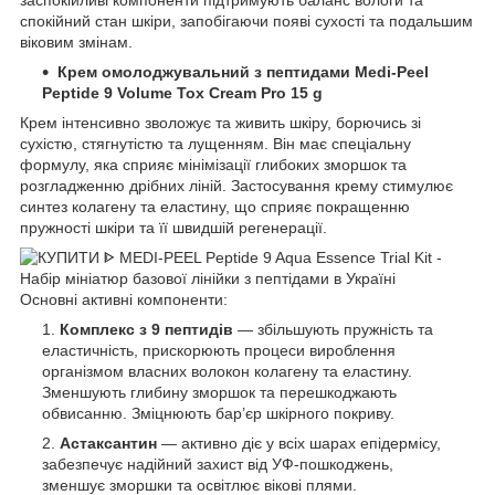
заспокійливі компоненти підтримують баланс вологи та
спокійний стан шкіри, запобігаючи появі сухості та подальшим
віковим змінам.
Крем омолоджувальний з пептидами Medi-Peel
Peptide 9 Volume Tox Cream Pro 15 g
Крем інтенсивно зволожує та живить шкіру, борючись зі
сухістю, стягнутістю та лущенням. Він має спеціальну
формулу, яка сприяє мінімізації глибоких зморшок та
розгладженню дрібних ліній. Застосування крему стимулює
синтез колагену та еластину, що сприяє покращенню
пружності шкіри та її швидшій регенерації.
Основні активні компоненти:
Комплекс з 9 пептидів
— збільшують пружність та
еластичність, прискорюють процеси вироблення
організмом власних волокон колагену та еластину.
Зменшують глибину зморшок та перешкоджають
обвисанню. Зміцнюють бар’єр шкірного покриву.
Астаксантин
— активно діє у всіх шарах епідермісу,
забезпечує надійний захист від УФ-пошкоджень,
зменшує зморшки та освітлює вікові плями.