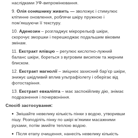
наслідками УФ-випромінювання.
Олія соняшнику живить —
зволожує і стимулює
клітинне оновлення, роблячи шкіру пружною і
пом’якшуючи її текстуру.
Аденозин
– розгладжує мікрорельєф шкіри,
скорочує зморшки і перешкоджає подальшим віковим
змінам.
Екстракт ялівцю
– регулює кислотно-лужний
баланс шкіри, бореться з вугровим висипом та жирним
блиском.
Екстракт магнолії
– зміцнює захисний бар’єр шкіри,
знижує шкідливий вплив ультрафіолету і оберігає від
фотостаріння.
Екстракт евкаліпта
– має заспокійливу дію, знімає
подразнення і почервоніння.
Спосіб застосування:
Змішайте невелику кількість пінки з водою, утворивши
пішу. Розподіліть пінку по шкірі м’якими масажними
рухами, потім змийте теплою водою.
Після етапу очищення, нанесіть невелику кількість