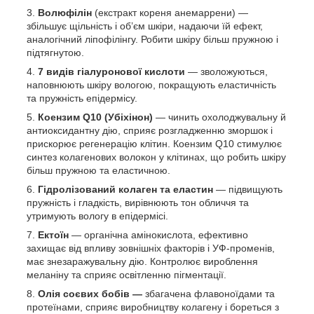
Волюфілін
(екстракт кореня анемаррени) —
збільшує щільність і об’єм шкіри, надаючи їй ефект,
аналогічний ліпофілінгу. Робити шкіру більш пружною і
підтягнутою.
7 видів гіалуронової кислоти
— зволожуються,
наповнюють шкіру вологою, покращують еластичність
та пружність епідермісу.
Коензим Q10 (Убіхінон)
— чинить охолоджувальну й
антиоксидантну дію, сприяє розгладженню зморшок і
прискорює регенерацію клітин. Коензим Q10 стимулює
синтез колагенових волокон у клітинах, що робить шкіру
більш пружною та еластичною.
Гідролізований колаген та еластин
— підвищують
пружність і гладкість, вирівнюють тон обличчя та
утримують вологу в епідермісі.
Ектоїн
— органічна амінокислота, ефективно
захищає від впливу зовнішніх факторів і УФ-променів,
має знезаражувальну дію. Контролює вироблення
меланіну та сприяє освітленню пігментації.
Олія соєвих бобів —
збагачена флавоноїдами та
протеїнами, сприяє виробництву колагену і бореться з