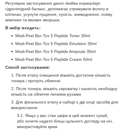
Регулярне застосування даної лінійки нормалізує
гідроліпідний баланс, допомагає утримувати вологу в
клітинах, усунути лущення, сухість, зневоднення, появу
мімічних та вікових зморшок.
В набір входить:
Medi-Peel Bor-Tox 5 Peptide Toner 30ml
Medi-Peel Bor-Tox 5 Peptide Emulsion 30ml
Medi-Peel Bor-Tox 5 Peptide Ampoule 30ml
Medi-Peel Bor-Tox 5 Peptide Cream 50ml
Спосіб застосування:
Після етапу очищення візьміть достатню кількість
тонера і протріть обличчя.
Після тонера, візьміть сироватку і нанесіть необхідну
кількість на обличчя легкими рухами.
Для фінального етапу в наборі є дві опції засобів для
використання.
Якщо у вас стан шкіри в цей момент сухий,
або хочете надати більш щільного догляду на ніч,
використовуйте крем.