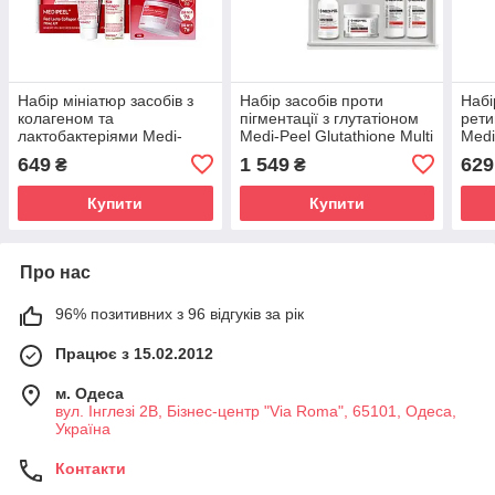
Набір мініатюр засобів з
Набір засобів проти
Набі
колагеном та
пігментації з глутатіоном
рети
лактобактеріями Medi-
Medi-Peel Glutathione Multi
Medi
Peel Red Lacto Collagen
Care Kit
Lifti
649
1 549
629
₴
₴
Cleansing Trial K
Купити
Купити
Про нас
96% позитивних з 96 відгуків за рік
Працює з 15.02.2012
м. Одеса
вул. Інглезі 2В, Бізнес-центр "Via Roma", 65101, Одеса,
Україна
Контакти