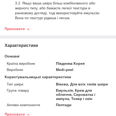
Якщо ваша шкіра більш комбінованого або
жирного типу, або бажаєте легкої текстури в
ранковому догляді, тоді використовуйте емульсію.
Вона по текстурі рідкіша і легша.
Приховати
Характеристики
Основні
Країна виробник
Південна Корея
Виробник
Medi-peel
Користувальницькі характеристики
Тип шкіри
Вікова, Для всіх типів шкіри
Група товару
Емульсія, Крем для
обличчя, Сироватка і
ампула, Тонер і скін
Активні компоненти
Пептиди
Приховати