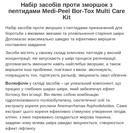
Набір засобів проти зморшок з
пептидами Medi-Peel Bor-Tox Multi Care
Kit
Набір засобів проти зморшок з пептидами призначений для
боротьби з віковими змінами та уповільнення старіння шкіри.
Допомагає максимально швидко та ефективно вирішити
поставлені завдання.
Засоби містять у своєму складі комплекс пептидів у високій
концентрації, які запускають у шкірі процеси регенерації,
допомагають зменшити навіть найглибші зморшки, а також
вирішити інші проблеми, пов’язані з віком: зволожують,
покращують тон, підтягують рельєф, зміцнюють овал обличчя.
Волюфілін
у складі засобів – це унікальний компонент, що
працює у глибоких шарах шкіри, який забезпечує ефект
ботоксу без ін’єкції. Він являє собою комбінацію
гідрогенізованого поліізобутилену, синтетичної олії та
екстракту кореня рослини Anemarrhenae Asphodeloides. Саме
екстракт цього кореня ефективно стимулює утворення ліпідів,
клітин, з яких переважно складається жирова тканина,
завдяки чому млява шкіра швидко зміцнюється, створюється
ефект ліфтингу.