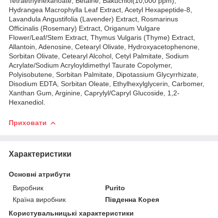
Tetraethylhexanoate, Betaine, Bakuchiol(10,000 ppm),
Hydrangea Macrophylla Leaf Extract, Acetyl Hexapeptide-8,
Lavandula Angustifolia (Lavender) Extract, Rosmarinus
Officinalis (Rosemary) Extract, Origanum Vulgare
Flower/Leaf/Stem Extract, Thymus Vulgaris (Thyme) Extract,
Allantoin, Adenosine, Cetearyl Olivate, Hydroxyacetophenone,
Sorbitan Olivate, Cetearyl Alcohol, Cetyl Palmitate, Sodium
Acrylate/Sodium Acryloyldimethyl Taurate Copolymer,
Polyisobutene, Sorbitan Palmitate, Dipotassium Glycyrrhizate,
Disodium EDTA, Sorbitan Oleate, Ethylhexylglycerin, Carbomer,
Xanthan Gum, Arginine, Caprylyl/Capryl Glucoside, 1,2-
Hexanediol.
Приховати
Характеристики
Основні атрибути
Виробник
Purito
Країна виробник
Південна Корея
Користувальницькі характеристики