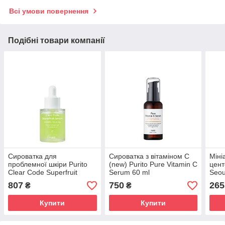
Всі умови повернення
Подібні товари компанії
Сироватка для
Сироватка з вітаміном С
Міні
проблемної шкіри Purito
(new) Purito Pure Vitamin C
цент
Clear Code Superfruit
Serum 60 ml
Seou
Serum 30 ml
Cent
807
750
265
₴
₴
15 m
Купити
Купити