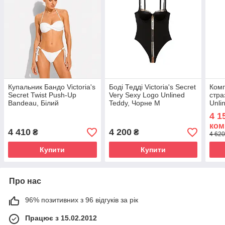
Купальник Бандо Victoria's
Боді Тедді Victoria's Secret
Комп
Secret Twist Push-Up
Very Sexy Logo Unlined
стра
Bandeau, Білий
Teddy, Чорне М
Unli
Мер
4 1
ком
4 410
4 200
₴
₴
4 620
Купити
Купити
Про нас
96% позитивних з 96 відгуків за рік
Працює з 15.02.2012