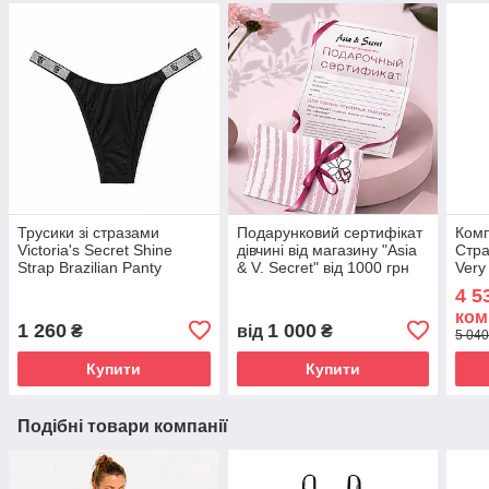
Трусики зі стразами
Подарунковий сертифікат
Комп
Victoria's Secret Shine
дівчині від магазину "Asia
Стра
Strap Brazilian Panty
& V. Secret" від 1000 грн
Very
Бразиліана, Чорні
Top,
4 5
ком
1 260
1 000
₴
від
₴
5 040
Купити
Купити
Подібні товари компанії