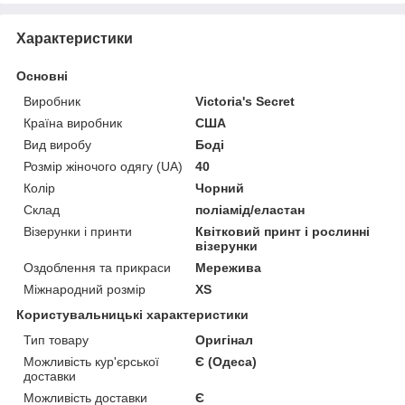
Характеристики
Основні
Виробник
Victoria's Secret
Країна виробник
США
Вид виробу
Боді
Розмір жіночого одягу (UA)
40
Колір
Чорний
Склад
поліамід/еластан
Візерунки і принти
Квітковий принт і рослинні
візерунки
Оздоблення та прикраси
Мережива
Міжнародний розмір
XS
Користувальницькі характеристики
Тип товару
Оригінал
Можливість кур'єрської
Є (Одеса)
доставки
Можливість доставки
Є