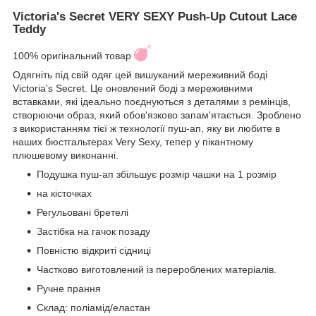
Victoria's Secret VERY SEXY Push-Up Cutout Lace
Teddy
100% оригінальний товар
Одягніть під свій одяг цей вишуканий мереживний боді
Victoria's Secret. Це оновлений боді з мереживними
вставками, які ідеально поєднуються з деталями з ремінців,
створюючи образ, який обов'язково запам'ятається. Зроблено
з використанням тієї ж технології пуш-ап, яку ви любите в
наших бюстгальтерах Very Sexy, тепер у пікантному
плюшевому виконанні.
Подушка пуш-ап збільшує розмір чашки на 1 розмір
на кісточках
Регульовані бретелі
Застібка на гачок позаду
Повністю відкриті сідниці
Частково виготовлений із перероблених матеріалів.
Ручне прання
Склад: поліамід/еластан