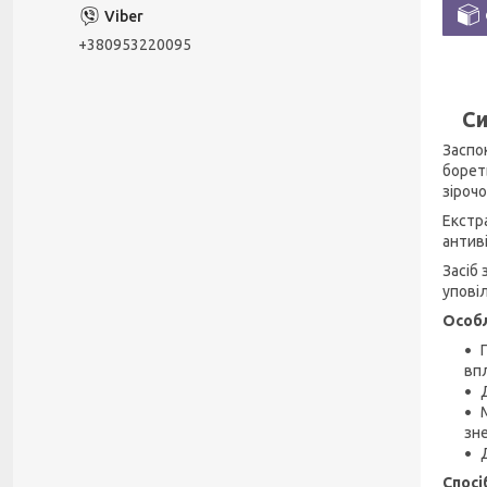
+380953220095
Си
Заспо
борет
зірочо
Екстра
антив
Засіб
упові
Особл
вп
зн
Спосі