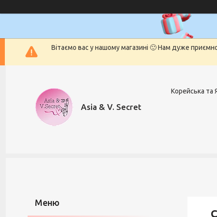
Вітаємо вас у нашому магазині 🙂 Нам дуже приємн
Корейська та 
Asia & V. Secret
С