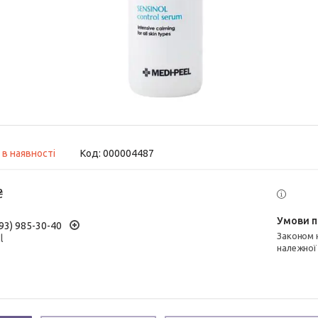
 в наявності
Код:
000004487
₴
93) 985-30-40
Законом не передбачено повернення та обмін даного товару
l
належної