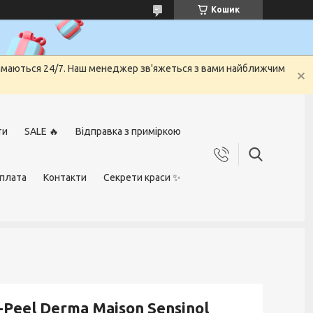
Кошик
риймаються 24/7. Наш менеджер зв'яжеться з вами найближчим
ти
SALE 🔥
Відправка з приміркою
оплата
Контакти
Секрети краси ✨
Peel Derma Maison Sensinol