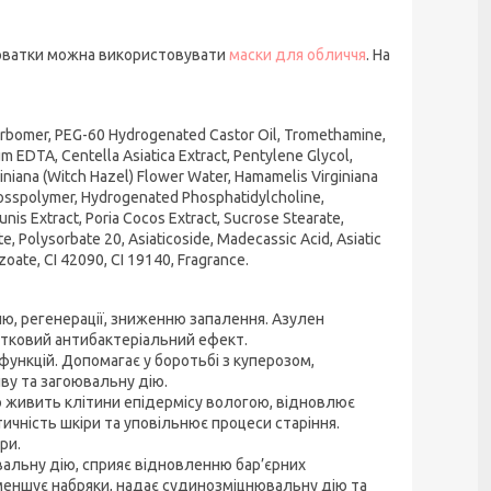
роватки можна використовувати
маски для обличчя
. На
arbomer, PEG-60 Hydrogenated Castor Oil, Tromethamine,
um EDTA, Centella Asiatica Extract, Pentylene Glycol,
iniana (Witch Hazel) Flower Water, Hamamelis Virginiana
Crosspolymer, Hydrogenated Phosphatidylcholine,
nis Extract, Poria Cocos Extract, Sucrose Stearate,
e, Polysorbate 20, Asiaticoside, Madecassic Acid, Asiatic
oate, CI 42090, CI 19140, Fragrance.
ю, регенерації, зниженню запалення. Азулен
датковий антибактеріальний ефект.
функцій. Допомагає у боротьбі з куперозом,
иву та загоювальну дію.
о живить клітини епідермісу вологою, відновлює
ичність шкіри та уповільнює процеси старіння.
ри.
альну дію, сприяє відновленню бар’єрних
зменшує набряки, надає судинозміцнювальну дію та