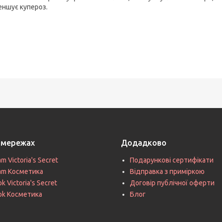
еншує купероз.
цмережах
Додадково
am Victoria's Secret
Подарункові сертифікати
ram Косметика
Відправка з приміркою
k Victoria's Secret
Договір публічної оферти
ok Косметика
Блог