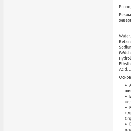
Розпо
Реком
завер
Water,
Betain
Sodium
(Witch
Hydrol
Ethylh
Acid, 
Основ
шв
нор
гід
Спр
вл