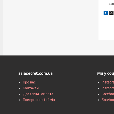
зм
asiasecret.com.ua
Ми у со
Про нас
Instagr
Контакти
Instag
Доставка і оплата
Faceboo
Повернення і обмін
Facebo