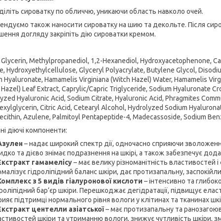
діліть сироватку по обличчю, уникаючи область навколо очей.
ендуємо також наносити сироватку на шию та декольте. Після си
шення догляду закріпіть дію сироватки кремом.
 Glycerin, Methylpropanediol, 1,2-Hexanediol, Hydroxyacetophenone, C
e, Hydroxyethylcellulose, Glyceryl Polyacrylate, Butylene Glycol, Disodi
 Hyaluronate, Hamamelis Virginiana (Witch Hazel) Water, Hamamelis Virg
 Hazel) Leaf Extract, Caprylic/Capric Triglyceride, Sodium Hyaluronate 
yzed Hyaluronic Acid, Sodium Citrate, Hyaluronic Acid, Phragmites Commu
exylglycerin, Citric Acid, Cetearyl Alcohol, Hydrolyzed Sodium Hyaluronat
Lecithin, Azulene, Palmitoyl Pentapeptide-4, Madecassoside, Sodium Benz
ні діючі компоненти:
Азулен
– надає широкий спектр дії, одночасно сприяючи зволоженн
идко та дієво знімає подразнення на шкірі, а також забезпечує до
Екстракт гамамелісу
– має велику різноманітність властивостей і 
малізує гідроліпідний баланс шкіри, дає протизапальну, заспокійл
Комплекс з 5 видів гіалуронової кислоти
– інтенсивно та глибок
роліпідний бар’єр шкіри. Перешкоджає дегідратації, підвищує еласт
ияє підтримці нормального рівня вологи у клітинах та тканинах шкі
Екстракт центелли азіатської
– має протизапальну та ранозагоюв
астивостей шкіри та утриманню вологи, знижує чутливість шкіри, 