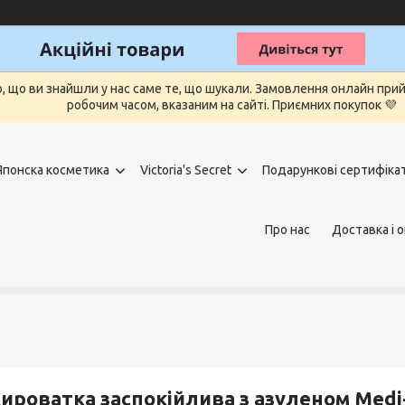
о, що ви знайшли у нас саме те, що шукали. Замовлення онлайн п
робочим часом, вказаним на сайті. Приємних покупок 💜
Японска косметика
Victoria's Secret
Подарункові сертифіка
Про нас
Доставка і 
ироватка заспокійлива з азуленом Medi-