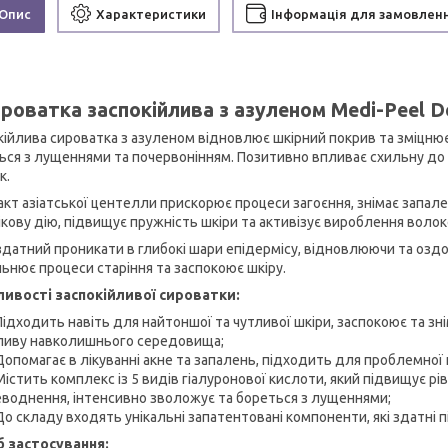
Опис
Характеристики
Інформація для замовлен
роватка заспокійлива з азуленом Medi-Peel D
кійлива сироватка з азуленом відновлює шкірний покрив та зміцнює
ься з лущеннями та почервонінням. Позитивно впливає схильну до 
к.
кт азіатської центелли прискорює процеси загоєння, знімає запален
ікову дію, підвищує пружність шкіри та активізує вироблення волок
 здатний проникати в глибокі шари епідермісу, відновлюючи та озд
льнює процеси старіння та заспокоює шкіру.
ивості заспокійливої сироватки:
Підходить навіть для найтоншої та чутливої шкіри, заспокоює та зн
ливу навколишнього середовища;
Допомагає в лікуванні акне та запалень, підходить для проблемної 
Містить комплекс із 5 видів гіалуронової кислоти, який підвищує рів
еводнення, інтенсивно зволожує та бореться з лущеннями;
До складу входять унікальні запатентовані компоненти, які здатні
б застосування: