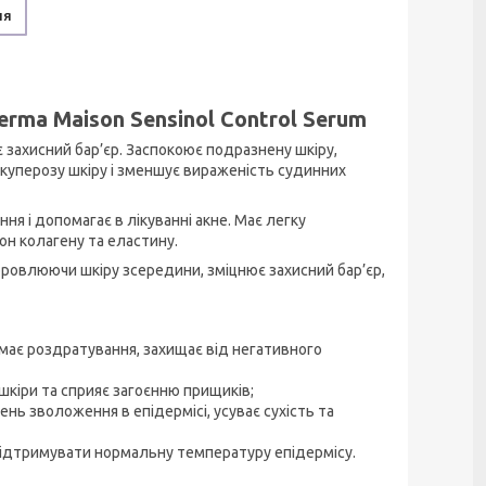
ня
erma Maison Sensinol Control Serum
 захисний бар’єр. Заспокоює подразнену шкіру,
куперозу шкіру і зменшує вираженість судинних
ня і допомагає в лікуванні акне. Має легку
он колагену та еластину.
оровлюючи шкіру зсередини, зміцнює захисний бар’єр,
імає роздратування, захищає від негативного
шкіри та сприяє загоєнню прищиків;
ень зволоження в епідермісі, усуває сухість та
 підтримувати нормальну температуру епідермісу.