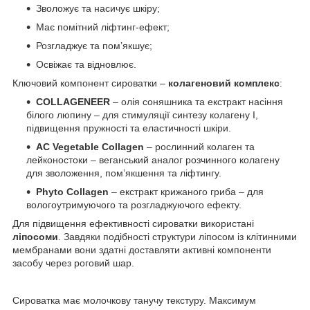
Зволожує та насичує шкіру;
Має помітний ліфтинг-ефект;
Розгладжує та пом’якшує;
Освіжає та відновлює.
Ключовий компонент сироватки –
колагеновий комплекс
:
COLLAGENEER
– олія соняшника та екстракт насіння
білого люпину – для стимуляції синтезу колагену I,
підвищення пружності та еластичності шкіри.
AC Vegetable Collagen
– рослинний колаген та
лейконостоки – веганський аналог розчинного колагену
для зволоження, пом’якшення та ліфтингу.
Phyto Collagen
– екстракт крижаного гриба – для
вологоутримуючого та розгладжуючого ефекту.
Для підвищення ефективності сироватки використані
ліпосоми
. Завдяки подібності структури ліпосом із клітинними
мембранами вони здатні доставляти активні компоненти
засобу через роговий шар.
Сироватка має молочкову танучу текстуру. Максимум