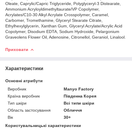
Oleate, Caprylic/Capric Triglyceride, Polyglyceryl-3 Distearate,
Ammonium Acryloyldimethyltaurate/VP Copolymer,
Acrylates/C10-30 Alkyl Acrylate Crosspolymer, Caramel,
Carbomer, Tromethamine, Glyceryl Stearate Citrate,
Ethylhexylglycerin, Xanthan Gum, Glyceryl Acrylate/Acrylic Acid
Copolymer, Disodium EDTA, Sodium Hydroxide, Pelargonium
Graveolens Flower Oil, Adenosine, Citronellol, Geraniol, Linalool.
Приховати
Характеристики
Основні атрибути
Виробник
Manyo Factory
Країна виробник
Південна Корея
Тип шкіри
Всі типи шкіри
Область застосування
Обличчя
Вік
30+
Користувальницькі характеристики