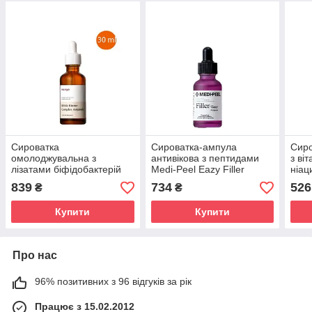
Сироватка
Сироватка-ампула
Сиро
омолоджувальна з
антивікова з пептидами
з ві
лізатами біфідобактерій
Medi-Peel Eazy Filler
ніац
Manyo Bifida Biome
Ampoule 30 ml
Niac
839
734
526
₴
₴
Complex Ampoule 30 ml
ml
Купити
Купити
Про нас
96% позитивних з 96 відгуків за рік
Працює з 15.02.2012