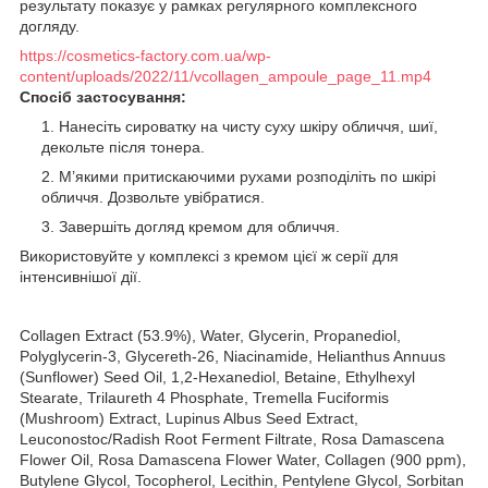
результату показує у рамках регулярного комплексного
догляду.
https://cosmetics-factory.com.ua/wp-
content/uploads/2022/11/vcollagen_ampoule_page_11.mp4
Спосіб застосування:
Нанесіть сироватку на чисту суху шкіру обличчя, шиї,
декольте після тонера.
М’якими притискаючими рухами розподіліть по шкірі
обличчя. Дозвольте увібратися.
Завершіть догляд кремом для обличчя.
Використовуйте у комплексі з кремом цієї ж серії для
інтенсивнішої дії.
Collagen Extract (53.9%), Water, Glycerin, Propanediol,
Polyglycerin-3, Glycereth-26, Niacinamide, Helianthus Annuus
(Sunflower) Seed Oil, 1,2-Hexanediol, Betaine, Ethylhexyl
Stearate, Trilaureth 4 Phosphate, Tremella Fuciformis
(Mushroom) Extract, Lupinus Albus Seed Extract,
Leuconostoc/Radish Root Ferment Filtrate, Rosa Damascena
Flower Oil, Rosa Damascena Flower Water, Collagen (900 ppm),
Butylene Glycol, Tocopherol, Lecithin, Pentylene Glycol, Sorbitan