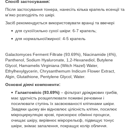
Спосіб застосування:
Після застосування тонера, нанесіть кілька крапель есенції та
м’яко розподіліть по шкірі.
Засіб рекомендується використовувати вранці та ввечері
для сухої/сильно сухої шкіри: 6-7 крапель;
для нормальної/жирної: 4-5 крапель
Galactomyces Ferment Filtrate (93.69%), Niacinamide (4%),
Panthenol, Sodium Hyaluronate, 1,2-Hexanediol, Butylene
Glycol, Hamamelis Virginiana (Witch Hazel) Water,
Ethylhexylgycerin, Chrysanthemum Indicum Flower Extract,
Algin, Glutathione, Pentylene Glycol, Water.
Основні діючі компоненти:
Галактомісіс (93.69%)
– фільтрат дріжджових грибів,
має здатність розщеплювати поживні речовини і
посилювати ступінь їх засвоюваності клітинами шкіри.
Завдяки цьому він відновлює цілісність клітин, посилює
мікроциркуляцію крові, прискорює обмінні процеси,
очищає шкіру, вирівнює мікрорельєф, підвищує тонус
шкіри, знімає запалення, покращує колір обличчя.