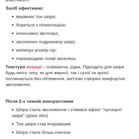
Засіб ефективно:
вирівнює тон шкіри;
бореться з пігментацією;
інтенсивно зволожує;
заспокоює подразнену шкіру;
мінімізує розмір пір;
перешкоджає появі запалень.
Текстура
есенції
– освіжаюча, рідка. Підходить для шкіри
будь-якого типу, як для жирної, так і сухої та зрілої.
поглинається без обтяження, миттєво створює комфортне
зволоження.
Після 2-х тижнів використання
Шкіра стала зволоженою і з’явився ефект “прозорої
шкіри” (glass skin)
Тон шкіри став яскравішим
Шкіра стала більш сяючою