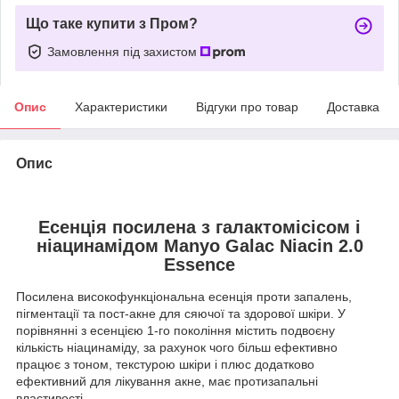
Що таке купити з Пром?
Замовлення під захистом
Опис
Характеристики
Відгуки про товар
Доставка
Опис
Есенція посилена з галактомісісом і
ніацинамідом Manyo Galac Niacin 2.0
Essence
Посилена високофункціональна есенція проти запалень,
пігментації та пост-акне для сяючої та здорової шкіри. У
порівнянні з есенцією 1-го покоління містить подвоєну
кількість ніацинаміду, за рахунок чого більш ефективно
працює з тоном, текстурою шкіри і плюс додатково
ефективний для лікування акне, має протизапальні
властивості.