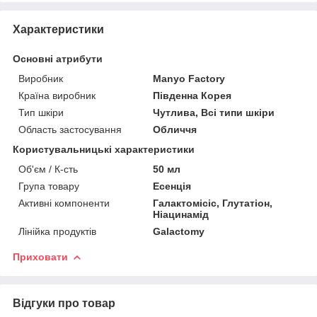
Характеристики
Основні атрибути
Виробник
Manyo Factory
Країна виробник
Південна Корея
Тип шкіри
Чутлива, Всі типи шкіри
Область застосування
Обличчя
Користувальницькі характеристики
Об'єм / К-сть
50 мл
Група товару
Есенція
Активні компоненти
Галактомісіс, Глутатіон,
Ніацинамід
Лінійка продуктів
Galactomy
Приховати
Відгуки про товар