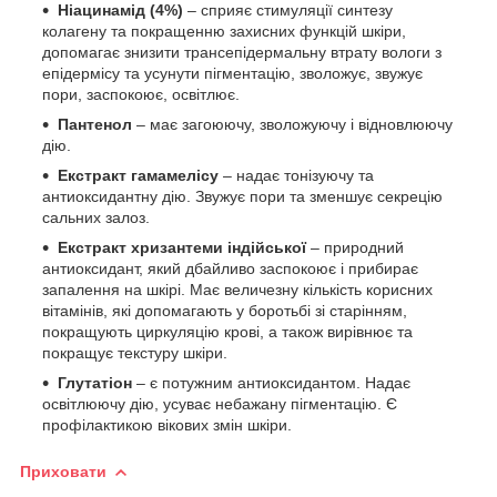
Ніацинамід (4%)
– сприяє стимуляції синтезу
колагену та покращенню захисних функцій шкіри,
допомагає знизити трансепідермальну втрату вологи з
епідермісу та усунути пігментацію, зволожує, звужує
пори, заспокоює, освітлює.
Пантенол
– має загоюючу, зволожуючу і відновлюючу
дію.
Екстракт гамамелісу
– надає тонізуючу та
антиоксидантну дію. Звужує пори та зменшує секрецію
сальних залоз.
Екстракт хризантеми індійської
– природний
антиоксидант, який дбайливо заспокоює і прибирає
запалення на шкірі. Має величезну кількість корисних
вітамінів, які допомагають у боротьбі зі старінням,
покращують циркуляцію крові, а також вирівнює та
покращує текстуру шкіри.
Глутатіон
– є потужним антиоксидантом. Надає
освітлюючу дію, усуває небажану пігментацію. Є
профілактикою вікових змін шкіри.
Приховати