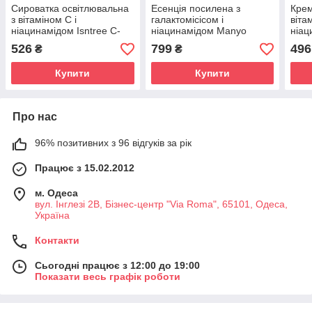
Сироватка освітлювальна
Есенція посилена з
Крем
з вітаміном С і
галактомісісом і
віта
ніацинамідом Isntree C-
ніацинамідом Manyo
ніац
Niacin Toning Ampoule 50
Galac Niacin 2.0 Essence
Niac
526
799
496
₴
₴
ml
30 ml
Купити
Купити
Про нас
96% позитивних з 96 відгуків за рік
Працює з 15.02.2012
м. Одеса
вул. Інглезі 2В, Бізнес-центр "Via Roma", 65101, Одеса,
Україна
Контакти
Сьогодні працює з 12:00 до 19:00
Показати весь графік роботи