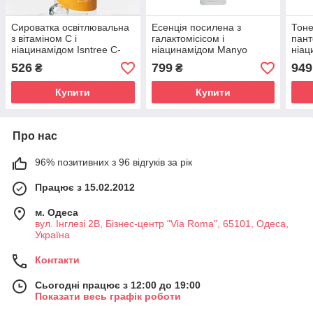
Сироватка освітлювальна
Есенція посилена з
Тоне
з вітаміном С і
галактомісісом і
пант
ніацинамідом Isntree C-
ніацинамідом Manyo
ніац
Niacin Toning Ampoule 50
Galac Niacin 2.0 Essence
Acne
526
799
949
₴
₴
ml
30 ml
Tone
Купити
Купити
Про нас
96% позитивних з 96 відгуків за рік
Працює з 15.02.2012
м. Одеса
вул. Інглезі 2В, Бізнес-центр "Via Roma", 65101, Одеса,
Україна
Контакти
Сьогодні працює з 12:00 до 19:00
Показати весь графік роботи