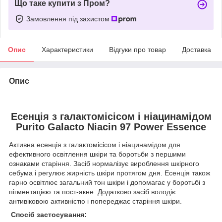
Що таке купити з Пром?
Замовлення під захистом
Опис
Характеристики
Відгуки про товар
Доставка
Опис
Есенція з галактомісісом і ніацинамідом
Purito Galacto Niacin 97 Power Essence
Активна есенція з галактомісісом і ніацинамідом для
ефективного освітлення шкіри та боротьби з першими
ознаками старіння. Засіб нормалізує вироблення шкірного
себума і регулює жирність шкіри протягом дня. Есенція також
гарно освітлює загальний тон шкіри і допомагає у боротьбі з
пігментацією та пост-акне. Додатково засіб володіє
антивіковою активністю і попереджає старіння шкіри.
Спосіб застосування: