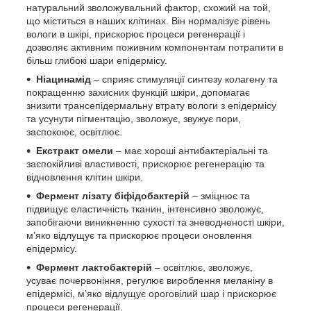
натуральний зволожувальний фактор, схожий на той,
що міститься в наших клітинах. Він нормалізує рівень
вологи в шкірі, прискорює процеси регенерації і
дозволяє активним поживним компонентам потрапити в
більш глибокі шари епідермісу.
Ніацинамід
– сприяє стимуляції синтезу колагену та
покращенню захисних функцій шкіри, допомагає
знизити трансепідермальну втрату вологи з епідермісу
та усунути пігментацію, зволожує, звужує пори,
заспокоює, освітлює.
Екстракт омели
– має хороші антибактеріальні та
заспокійливі властивості, прискорює регенерацію та
відновлення клітин шкіри.
Фермент лізату біфідобактерій
– зміцнює та
підвищує еластичність тканин, інтенсивно зволожує,
запобігаючи виникненню сухості та зневодненості шкіри,
м’яко відлущує та прискорює процеси оновлення
епідермісу.
Фермент лактобактерій
– освітлює, зволожує,
усуває почервоніння, регулює вироблення меланіну в
епідермісі, м’яко відлущує ороговілий шар і прискорює
процеси регенерації.