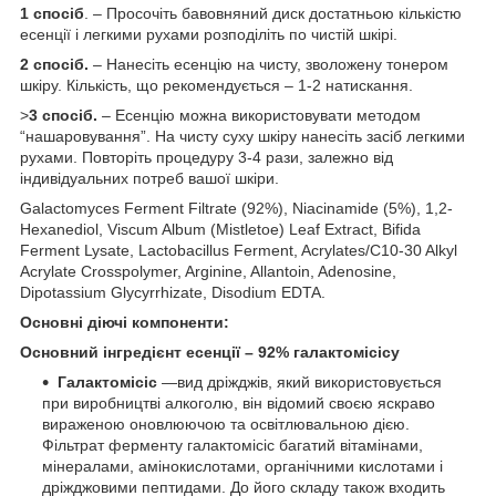
1 спосіб
. – Просочіть бавовняний диск достатньою кількістю
есенції і легкими рухами розподіліть по чистій шкірі.
2 спосіб.
– Нанесіть есенцію на чисту, зволожену тонером
шкіру. Кількість, що рекомендується – 1-2 натискання.
>
3 спосіб.
– Есенцію можна використовувати методом
“нашаровування”. На чисту суху шкіру нанесіть засіб легкими
рухами. Повторіть процедуру 3-4 рази, залежно від
індивідуальних потреб вашої шкіри.
Galactomyces Ferment Filtrate (92%), Niacinamide (5%), 1,2-
Hexanediol, Viscum Album (Mistletoe) Leaf Extract, Bifida
Ferment Lysate, Lactobacillus Ferment, Acrylates/C10-30 Alkyl
Acrylate Crosspolymer, Arginine, Allantoin, Adenosine,
Dipotassium Glycyrrhizate, Disodium EDTA.
Основні діючі компоненти:
Основний інгредієнт есенції – 92% галактомісісу
Галактомісіс
—вид дріжджів, який використовується
при виробництві алкоголю, він відомий своєю яскраво
вираженою оновлюючою та освітлювальною дією.
Фільтрат ферменту галактомісіс багатий вітамінами,
мінералами, амінокислотами, органічними кислотами і
дріжджовими пептидами. До його складу також входить